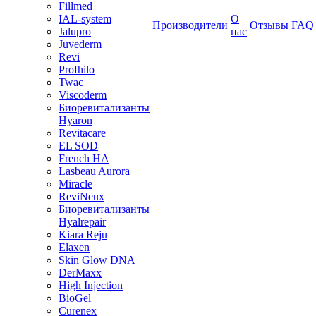
Fillmed
IAL-system
О
Производители
Отзывы
FAQ
Jalupro
нас
Juvederm
Revi
Profhilo
Twac
Viscoderm
Биоревитализанты
Hyaron
Revitacare
EL SOD
French HA
Lasbeau Aurora
Miracle
ReviNeux
Биоревитализанты
Hyalrepair
Kiara Reju
Elaxen
Skin Glow DNA
DerMaxx
High Injection
BioGel
Curenex