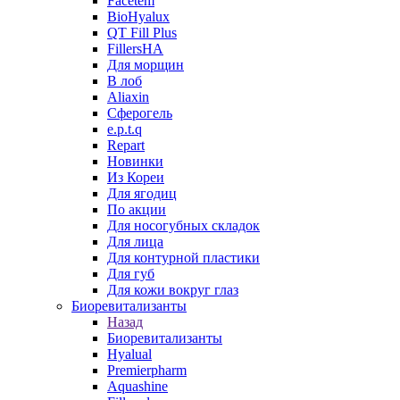
Facetem
BioHyalux
QT Fill Plus
FillersHA
Для морщин
В лоб
Aliaxin
Сферогель
e.p.t.q
Repart
Новинки
Из Кореи
Для ягодиц
По акции
Для носогубных складок
Для лица
Для контурной пластики
Для губ
Для кожи вокруг глаз
Биоревитализанты
Назад
Биоревитализанты
Hyalual
Premierpharm
Aquashine