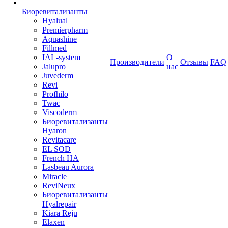
Биоревитализанты
Hyalual
Premierpharm
Aquashine
Fillmed
IAL-system
О
Производители
Отзывы
FAQ
Jalupro
нас
Juvederm
Revi
Profhilo
Twac
Viscoderm
Биоревитализанты
Hyaron
Revitacare
EL SOD
French HA
Lasbeau Aurora
Miracle
ReviNeux
Биоревитализанты
Hyalrepair
Kiara Reju
Elaxen