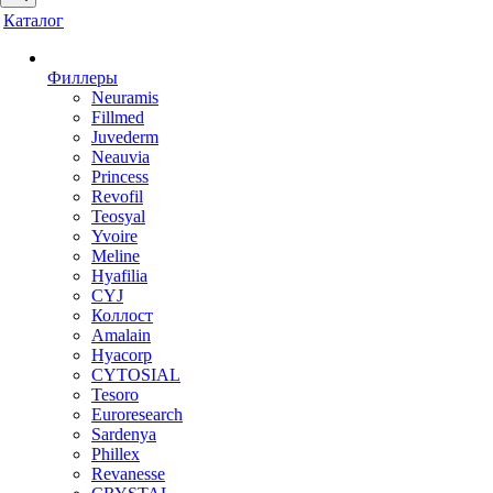
Каталог
Филлеры
Neuramis
Fillmed
Juvederm
Neauvia
Princess
Revofil
Teosyal
Yvoire
Meline
Hyafilia
CYJ
Коллост
Amalain
Hyacorp
CYTOSIAL
Tesoro
Euroresearch
Sardenya
Phillex
Revanesse