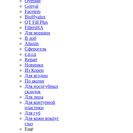
Overage
Genyal
Facetem
BioHyalux
QT Fill Plus
FillersHA
Для морщин
В лоб
Aliaxin
Сферогель
e.p.t.q
Repart
Новинки
Из Кореи
Для ягодиц
По акции
Для носогубных
складок
Для лица
Для контурной
пластики
Для губ
Для кожи вокруг
глаз
Ещё