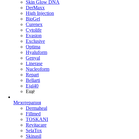
Skin Glow DNA
DerMaxx
High Injection
BioGel
Curenex
Cytolife
Evasion
Exclusive
Optima
Hyaluform
Genyal
Linerase
Nucleoform
Repart
Bellarti
Ejal40
Ещё
Мезотерапия
Dermaheal
Fillmed
TOSKANI
Revitacare
SelaTox
Skinasil