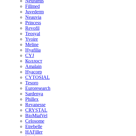
Neuramis
Fillmed
Juvederm
Neauvia
Princess
Revofil
Teosyal
Yvoire
Meline
Hyafilia
CYJ
Коллост
Amalain
Hyacorp
CYTOSIAL
Tesoro
Euroresearch
Sardenya
Phillex
Revanesse
CRYSTAL
BioMialVel
Celosome
Etrebelle
HAFiller