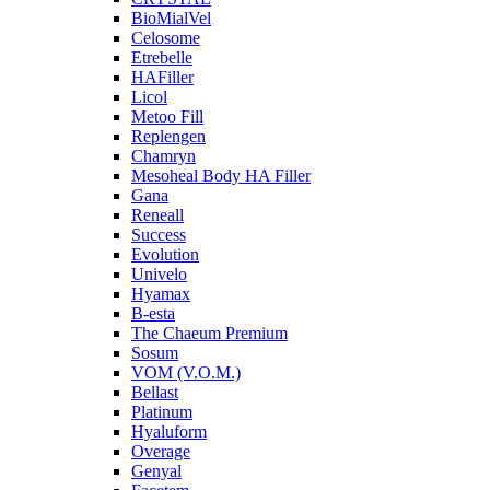
BioMialVel
Celosome
Etrebelle
HAFiller
Licol
Metoo Fill
Replengen
Chamryn
Mesoheal Body HA Filler
Gana
Reneall
Success
Evolution
Univelo
Hyamax
B-esta
The Chaeum Premium
Sosum
VOM (V.O.M.)
Bellast
Platinum
Hyaluform
Overage
Genyal