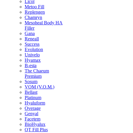
Licol
Metoo Fill
Replengen
Chamryn
Mesoheal Body HA
Filler
Gana
Reneall
Success
Evolution
Univelo
Hyamax
B-esta
The Chaeum
Premium
Sosum
VOM (V.O.M.)
Bellast
Platinum
Hyaluform
Overage
Genyal
Facetem
BioHyalux
QT Fill Plus