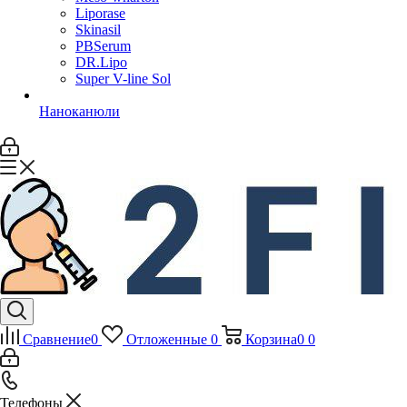
Liporase
Skinasil
PBSerum
DR.Lipo
Super V-line Sol
Наноканюли
Сравнение
0
Отложенные
0
Корзина
0
0
Телефоны