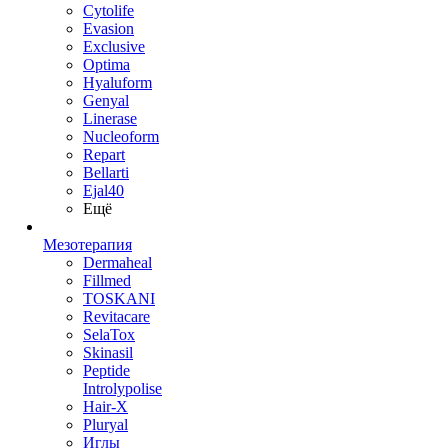
Cytolife
Evasion
Exclusive
Optima
Hyaluform
Genyal
Linerase
Nucleoform
Repart
Bellarti
Ejal40
Ещё
Мезотерапия
Dermaheal
Fillmed
TOSKANI
Revitacare
SelaTox
Skinasil
Peptide
Introlypolise
Hair-X
Pluryal
Иглы