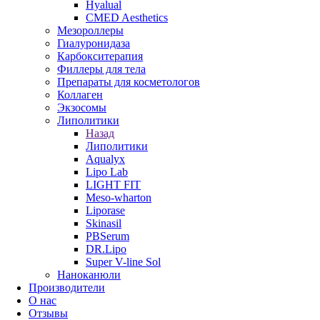
Hyalual
CMED Aesthetics
Мезороллеры
Гиалуронидаза
Карбокситерапия
Филлеры для тела
Препараты для косметологов
Коллаген
Экзосомы
Липолитики
Назад
Липолитики
Aqualyx
Lipo Lab
LIGHT FIT
Meso-wharton
Liporase
Skinasil
PBSerum
DR.Lipo
Super V-line Sol
Наноканюли
Производители
О нас
Отзывы