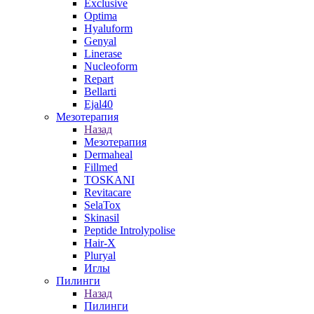
Exclusive
Optima
Hyaluform
Genyal
Linerase
Nucleoform
Repart
Bellarti
Ejal40
Мезотерапия
Назад
Мезотерапия
Dermaheal
Fillmed
TOSKANI
Revitacare
SelaTox
Skinasil
Peptide Introlypolise
Hair-X
Pluryal
Иглы
Пилинги
Назад
Пилинги