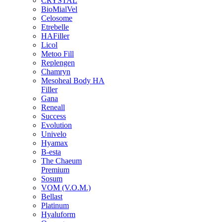
CRYSTAL
BioMialVel
Celosome
Etrebelle
HAFiller
Licol
Metoo Fill
Replengen
Chamryn
Mesoheal Body HA
Filler
Gana
Reneall
Success
Evolution
Univelo
Hyamax
B-esta
The Chaeum
Premium
Sosum
VOM (V.O.M.)
Bellast
Platinum
Hyaluform