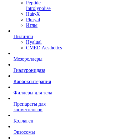
Peptide
Introlypolise
Hair-X
Pluryal
Иглы
Пилинги
Hyalual
CMED Aesthetics
Мезороллеры
Гиалуронидаза
Карбокситерапия
Филлеры для тела
Препараты для
косметологов
Коллаген
Экзосомы