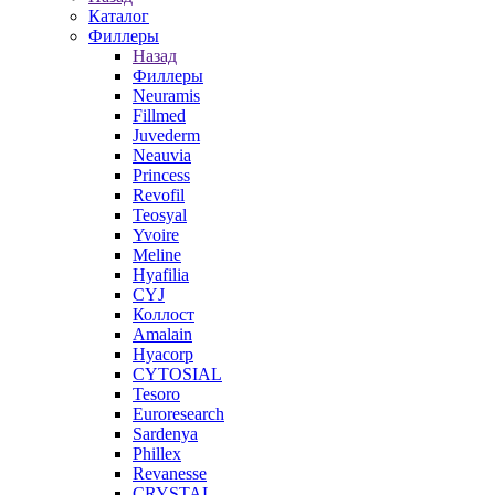
Каталог
Филлеры
Назад
Филлеры
Neuramis
Fillmed
Juvederm
Neauvia
Princess
Revofil
Teosyal
Yvoire
Meline
Hyafilia
CYJ
Коллост
Amalain
Hyacorp
CYTOSIAL
Tesoro
Euroresearch
Sardenya
Phillex
Revanesse
CRYSTAL