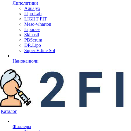
Липолитики
Aqualyx
Lipo Lab
LIGHT FIT
Meso-wharton
Liporase
Skinasil
PBSerum
DR.Lipo
Super V-line Sol
Наноканюли
Каталог
Филлеры