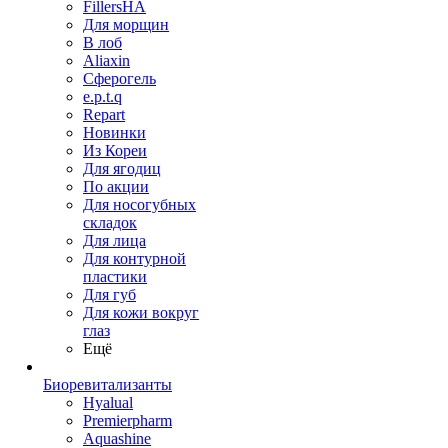
FillersHA
Для морщин
В лоб
Aliaxin
Сферогель
e.p.t.q
Repart
Новинки
Из Кореи
Для ягодиц
По акции
Для носогубных
складок
Для лица
Для контурной
пластики
Для губ
Для кожи вокруг
глаз
Ещё
Биоревитализанты
Hyalual
Premierpharm
Aquashine