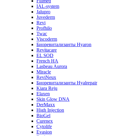
Fillmed
IAL-system
Jalupro
Juvederm
Revi
Profhilo
Twac
Viscoderm
Биоревитализанты Hyaron
Revitacare
EL SOD
French HA
Lasbeau Aurora
Miracle
ReviNeux
Биоревитализанты Hyalrepair
Kiara Reju
Elaxen
Skin Glow DNA
DerMaxx
High Injection
BioGel
Curenex
Cytolife
Evasion