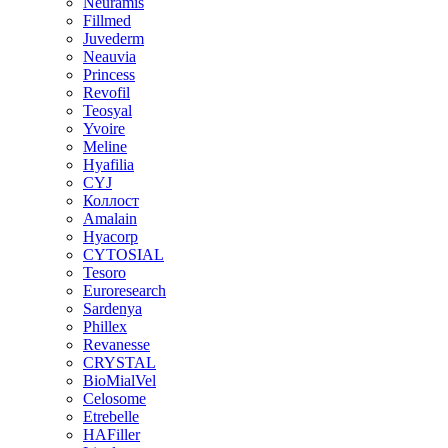
Neuramis
Fillmed
Juvederm
Neauvia
Princess
Revofil
Teosyal
Yvoire
Meline
Hyafilia
CYJ
Коллост
Amalain
Hyacorp
CYTOSIAL
Tesoro
Euroresearch
Sardenya
Phillex
Revanesse
CRYSTAL
BioMialVel
Celosome
Etrebelle
HAFiller