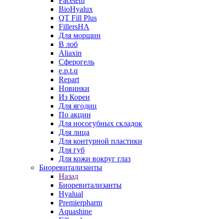
Facetem
BioHyalux
QT Fill Plus
FillersHA
Для морщин
В лоб
Aliaxin
Сферогель
e.p.t.q
Repart
Новинки
Из Кореи
Для ягодиц
По акции
Для носогубных складок
Для лица
Для контурной пластики
Для губ
Для кожи вокруг глаз
Биоревитализанты
Назад
Биоревитализанты
Hyalual
Premierpharm
Aquashine