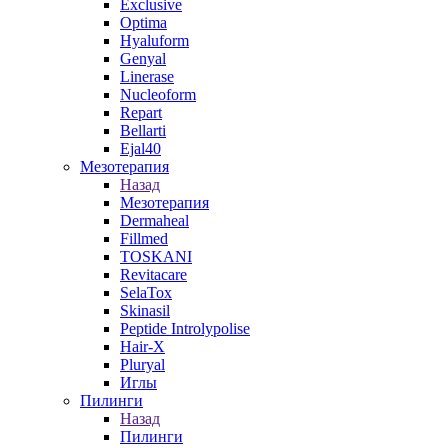
Exclusive
Optima
Hyaluform
Genyal
Linerase
Nucleoform
Repart
Bellarti
Ejal40
Мезотерапия
Назад
Мезотерапия
Dermaheal
Fillmed
TOSKANI
Revitacare
SelaTox
Skinasil
Peptide Introlypolise
Hair-X
Pluryal
Иглы
Пилинги
Назад
Пилинги