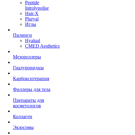
Peptide
Introlypolise
Hair-X
Pluryal
Иглы
Пилинги
Hyalual
CMED Aesthetics
Мезороллеры
Гиалуронидаза
Карбокситерапия
Филлеры для тела
Препараты для
косметологов
Коллаген
Экзосомы