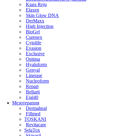
Kiara Reju
Elaxen
Skin Glow DNA
DerMaxx
High Injection
BioGel
Curenex
Cytolife
Evasion
Exclusive
Optima
Hyaluform
Genyal
Linerase
Nucleoform
Repart
Bellarti
Ejal40
Мезотерапия
Dermaheal
Fillmed
TOSKANI
Revitacare
SelaTox
Skinasil