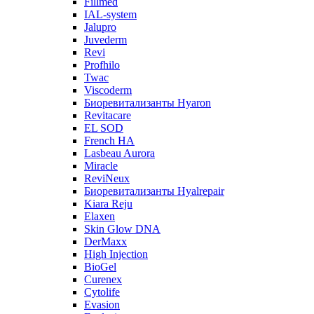
Fillmed
IAL-system
Jalupro
Juvederm
Revi
Profhilo
Twac
Viscoderm
Биоревитализанты Hyaron
Revitacare
EL SOD
French HA
Lasbeau Aurora
Miracle
ReviNeux
Биоревитализанты Hyalrepair
Kiara Reju
Elaxen
Skin Glow DNA
DerMaxx
High Injection
BioGel
Curenex
Cytolife
Evasion