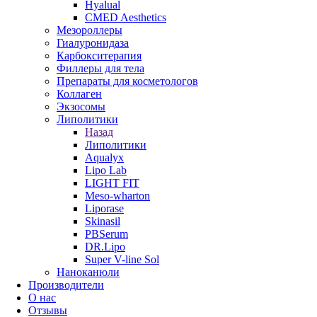
Hyalual
CMED Aesthetics
Мезороллеры
Гиалуронидаза
Карбокситерапия
Филлеры для тела
Препараты для косметологов
Коллаген
Экзосомы
Липолитики
Назад
Липолитики
Aqualyx
Lipo Lab
LIGHT FIT
Meso-wharton
Liporase
Skinasil
PBSerum
DR.Lipo
Super V-line Sol
Наноканюли
Производители
О нас
Отзывы