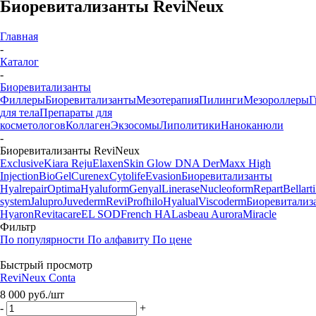
Биоревитализанты ReviNeux
Главная
-
Каталог
-
Биоревитализанты
Филлеры
Биоревитализанты
Мезотерапия
Пилинги
Мезороллеры
Г
для тела
Препараты для
косметологов
Коллаген
Экзосомы
Липолитики
Наноканюли
-
Биоревитализанты ReviNeux
Exclusive
Kiara Reju
Elaxen
Skin Glow DNA
DerMaxx
High
Injection
BioGel
Curenex
Cytolife
Evasion
Биоревитализанты
Hyalrepair
Optima
Hyaluform
Genyal
Linerase
Nucleoform
Repart
Bellarti
system
Jalupro
Juvederm
Revi
Profhilo
Hyalual
Viscoderm
Биоревитализ
Hyaron
Revitacare
EL SOD
French HA
Lasbeau Aurora
Miracle
Фильтр
По популярности
По алфавиту
По цене
Быстрый просмотр
ReviNeux Conta
8 000
руб.
/шт
-
+