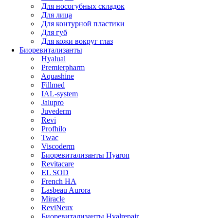
Для носогубных складок
Для лица
Для контурной пластики
Для губ
Для кожи вокруг глаз
Биоревитализанты
Hyalual
Premierpharm
Aquashine
Fillmed
IAL-system
Jalupro
Juvederm
Revi
Profhilo
Twac
Viscoderm
Биоревитализанты Hyaron
Revitacare
EL SOD
French HA
Lasbeau Aurora
Miracle
ReviNeux
Биоревитализанты Hyalrepair