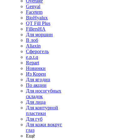
Overage
Genyal
Facetem
BioHyalux
QT Fill Plus
FillersHA
Для морщин
В лоб
Aliaxin
Сферогель
e.p.t.q
Repart
Новинки
Из Кореи
Для ягодиц
По акции
Для носогубных
складок
Для лица
Для контурной
пластики
Для губ
Для кожи вокруг
глаз
Ещё