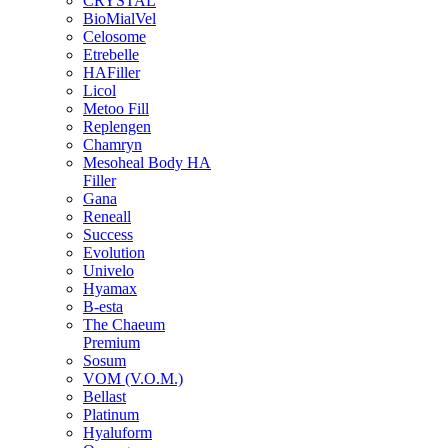
CRYSTAL
BioMialVel
Celosome
Etrebelle
HAFiller
Licol
Metoo Fill
Replengen
Chamryn
Mesoheal Body HA
Filler
Gana
Reneall
Success
Evolution
Univelo
Hyamax
B-esta
The Chaeum
Premium
Sosum
VOM (V.O.M.)
Bellast
Platinum
Hyaluform