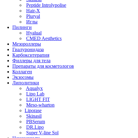
Peptide Introlypolise
Hair-X
Pluryal
Иглы
Пилинги
Hyalual
CMED Aesthetics
Мезороллеры
Гиалуронидаза
Карбокситерапия
Филлеры для тела
Препараты для косметологов
Коллаген
Экзосомы
Липолитики
Aqualyx
Lipo Lab
LIGHT FIT
Meso-wharton
Liporase
Skinasil
PBSerum
DR.Lipo
Super V-line Sol