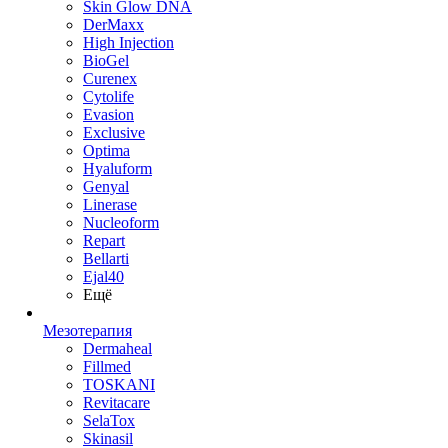
Skin Glow DNA
DerMaxx
High Injection
BioGel
Curenex
Cytolife
Evasion
Exclusive
Optima
Hyaluform
Genyal
Linerase
Nucleoform
Repart
Bellarti
Ejal40
Ещё
Мезотерапия
Dermaheal
Fillmed
TOSKANI
Revitacare
SelaTox
Skinasil