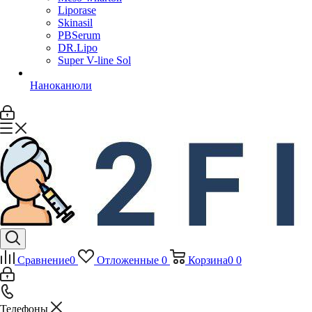
Liporase
Skinasil
PBSerum
DR.Lipo
Super V-line Sol
Наноканюли
Сравнение
0
Отложенные
0
Корзина
0
0
Телефоны