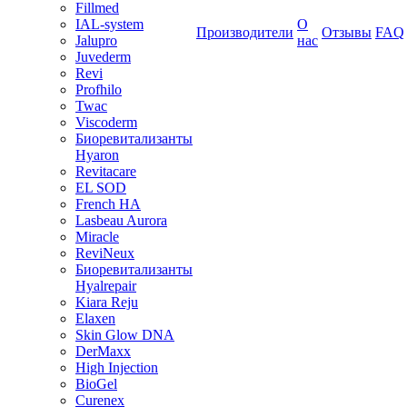
Fillmed
IAL-system
О
Производители
Отзывы
FAQ
Jalupro
нас
Juvederm
Revi
Profhilo
Twac
Viscoderm
Биоревитализанты
Hyaron
Revitacare
EL SOD
French HA
Lasbeau Aurora
Miracle
ReviNeux
Биоревитализанты
Hyalrepair
Kiara Reju
Elaxen
Skin Glow DNA
DerMaxx
High Injection
BioGel
Curenex