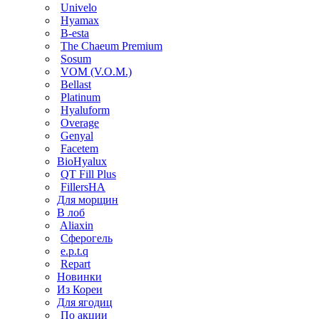
Univelo
Hyamax
B-esta
The Chaeum Premium
Sosum
VOM (V.O.M.)
Bellast
Platinum
Hyaluform
Overage
Genyal
Facetem
BioHyalux
QT Fill Plus
FillersHA
Для морщин
В лоб
Aliaxin
Сферогель
e.p.t.q
Repart
Новинки
Из Кореи
Для ягодиц
По акции