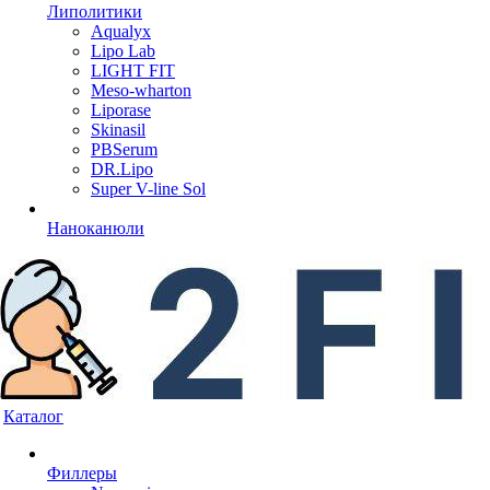
Липолитики
Aqualyx
Lipo Lab
LIGHT FIT
Meso-wharton
Liporase
Skinasil
PBSerum
DR.Lipo
Super V-line Sol
Наноканюли
Каталог
Филлеры