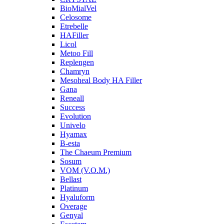
BioMialVel
Celosome
Etrebelle
HAFiller
Licol
Metoo Fill
Replengen
Chamryn
Mesoheal Body HA Filler
Gana
Reneall
Success
Evolution
Univelo
Hyamax
B-esta
The Chaeum Premium
Sosum
VOM (V.O.M.)
Bellast
Platinum
Hyaluform
Overage
Genyal