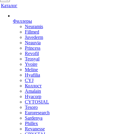
Каталог
Филлеры
Neuramis
Fillmed
Juvederm
Neauvia
Princess
Revofil
Teosyal
Yvoire
Meline
Hyafilia
CYJ
Коллост
Amalain
Hyacorp
CYTOSIAL
Tesoro
Euroresearch
Sardenya
Phillex
Revanesse