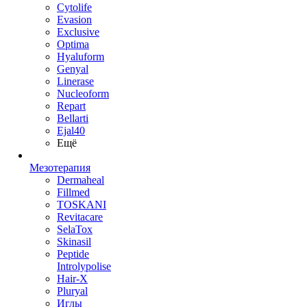
Cytolife
Evasion
Exclusive
Optima
Hyaluform
Genyal
Linerase
Nucleoform
Repart
Bellarti
Ejal40
Ещё
Мезотерапия
Dermaheal
Fillmed
TOSKANI
Revitacare
SelaTox
Skinasil
Peptide
Introlypolise
Hair-X
Pluryal
Иглы