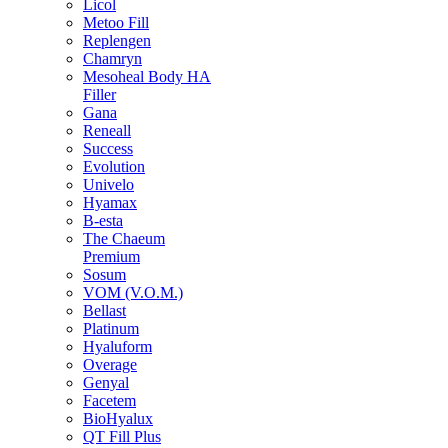
Licol
Metoo Fill
Replengen
Chamryn
Mesoheal Body HA
Filler
Gana
Reneall
Success
Evolution
Univelo
Hyamax
B-esta
The Chaeum
Premium
Sosum
VOM (V.O.M.)
Bellast
Platinum
Hyaluform
Overage
Genyal
Facetem
BioHyalux
QT Fill Plus