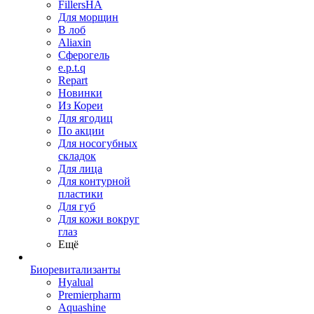
FillersHA
Для морщин
В лоб
Aliaxin
Сферогель
e.p.t.q
Repart
Новинки
Из Кореи
Для ягодиц
По акции
Для носогубных
складок
Для лица
Для контурной
пластики
Для губ
Для кожи вокруг
глаз
Ещё
Биоревитализанты
Hyalual
Premierpharm
Aquashine