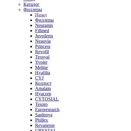
Каталог
Филлеры
Назад
Филлеры
Neuramis
Fillmed
Juvederm
Neauvia
Princess
Revofil
Teosyal
Yvoire
Meline
Hyafilia
CYJ
Коллост
Amalain
Hyacorp
CYTOSIAL
Tesoro
Euroresearch
Sardenya
Phillex
Revanesse
CRYSTAL