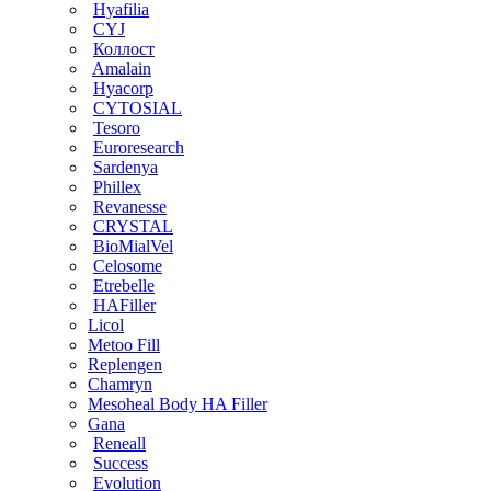
Hyafilia
CYJ
Коллост
Amalain
Hyacorp
CYTOSIAL
Tesoro
Euroresearch
Sardenya
Phillex
Revanesse
CRYSTAL
BioMialVel
Celosome
Etrebelle
HAFiller
Licol
Metoo Fill
Replengen
Chamryn
Mesoheal Body HA Filler
Gana
Reneall
Success
Evolution