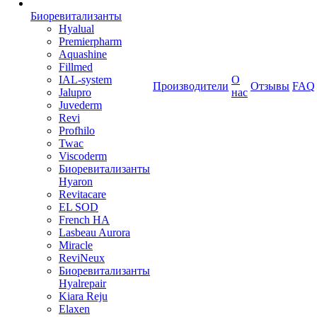
Биоревитализанты
Hyalual
Premierpharm
Aquashine
Fillmed
IAL-system
О
Производители
Отзывы
FAQ
Jalupro
нас
Juvederm
Revi
Profhilo
Twac
Viscoderm
Биоревитализанты
Hyaron
Revitacare
EL SOD
French HA
Lasbeau Aurora
Miracle
ReviNeux
Биоревитализанты
Hyalrepair
Kiara Reju
Elaxen