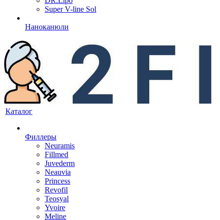
DR.Lipo
Super V-line Sol
Наноканюли
Каталог
Филлеры
Neuramis
Fillmed
Juvederm
Neauvia
Princess
Revofil
Teosyal
Yvoire
Meline