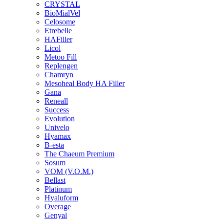
CRYSTAL
BioMialVel
Celosome
Etrebelle
HAFiller
Licol
Metoo Fill
Replengen
Chamryn
Mesoheal Body HA Filler
Gana
Reneall
Success
Evolution
Univelo
Hyamax
B-esta
The Chaeum Premium
Sosum
VOM (V.O.M.)
Bellast
Platinum
Hyaluform
Overage
Genyal