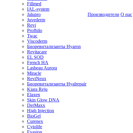
Fillmed
IAL-system
Jalupro
Производители
О нас
Juvederm
Revi
Profhilo
Twac
Viscoderm
Биоревитализанты Hyaron
Revitacare
EL SOD
French HA
Lasbeau Aurora
Miracle
ReviNeux
Биоревитализанты Hyalrepair
Kiara Reju
Elaxen
Skin Glow DNA
DerMaxx
High Injection
BioGel
Curenex
Cytolife
Evasion