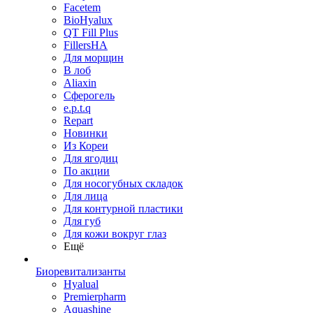
Facetem
BioHyalux
QT Fill Plus
FillersHA
Для морщин
В лоб
Aliaxin
Сферогель
e.p.t.q
Repart
Новинки
Из Кореи
Для ягодиц
По акции
Для носогубных складок
Для лица
Для контурной пластики
Для губ
Для кожи вокруг глаз
Ещё
Биоревитализанты
Hyalual
Premierpharm
Aquashine