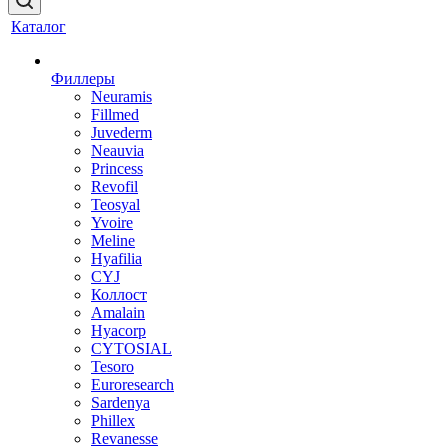
Каталог
Филлеры
Neuramis
Fillmed
Juvederm
Neauvia
Princess
Revofil
Teosyal
Yvoire
Meline
Hyafilia
CYJ
Коллост
Amalain
Hyacorp
CYTOSIAL
Tesoro
Euroresearch
Sardenya
Phillex
Revanesse