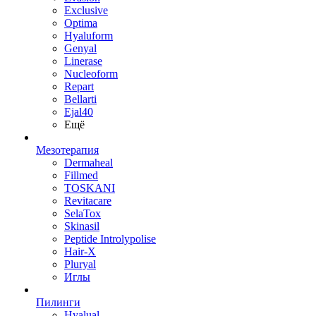
Exclusive
Optima
Hyaluform
Genyal
Linerase
Nucleoform
Repart
Bellarti
Ejal40
Ещё
Мезотерапия
Dermaheal
Fillmed
TOSKANI
Revitacare
SelaTox
Skinasil
Peptide Introlypolise
Hair-X
Pluryal
Иглы
Пилинги
Hyalual