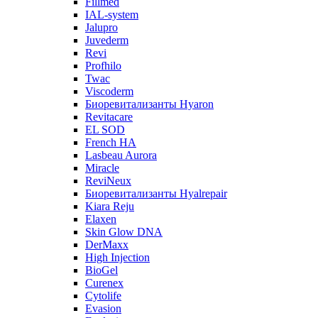
Fillmed
IAL-system
Jalupro
Juvederm
Revi
Profhilo
Twac
Viscoderm
Биоревитализанты Hyaron
Revitacare
EL SOD
French HA
Lasbeau Aurora
Miracle
ReviNeux
Биоревитализанты Hyalrepair
Kiara Reju
Elaxen
Skin Glow DNA
DerMaxx
High Injection
BioGel
Curenex
Cytolife
Evasion