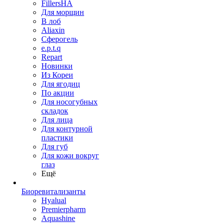
FillersHA
Для морщин
В лоб
Aliaxin
Сферогель
e.p.t.q
Repart
Новинки
Из Кореи
Для ягодиц
По акции
Для носогубных
складок
Для лица
Для контурной
пластики
Для губ
Для кожи вокруг
глаз
Ещё
Биоревитализанты
Hyalual
Premierpharm
Aquashine