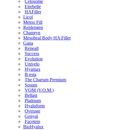
Celosome
Etrebelle
HAFiller
Licol
Metoo Fill
Replengen
Chamryn
Mesoheal Body HA Filler
Gana
Reneall
Success
Evolution
Univelo
Hyamax
B-esta
The Chaeum Premium
Sosum
VOM (V.O.M.)
Bellast
Platinum
Hyaluform
Overage
Genyal
Facetem
BioHyalux