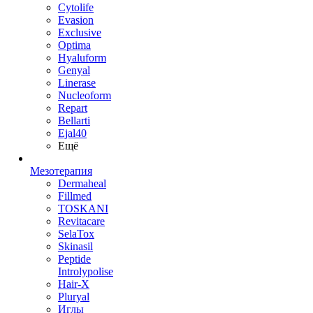
Cytolife
Evasion
Exclusive
Optima
Hyaluform
Genyal
Linerase
Nucleoform
Repart
Bellarti
Ejal40
Ещё
Мезотерапия
Dermaheal
Fillmed
TOSKANI
Revitacare
SelaTox
Skinasil
Peptide
Introlypolise
Hair-X
Pluryal
Иглы