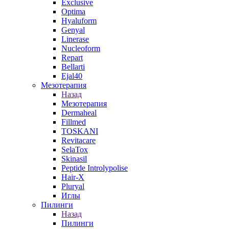
Exclusive
Optima
Hyaluform
Genyal
Linerase
Nucleoform
Repart
Bellarti
Ejal40
Мезотерапия
Назад
Мезотерапия
Dermaheal
Fillmed
TOSKANI
Revitacare
SelaTox
Skinasil
Peptide Introlypolise
Hair-X
Pluryal
Иглы
Пилинги
Назад
Пилинги