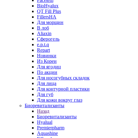
Facetem
BioHyalux
QT Fill Plus
FillersHA
Для морщин
В лоб
Aliaxin
Сферогель
e.p.t.q
Repart
Новинки
Из Кореи
Для ягодиц
По акции
Для носогубных складок
Для лица
Для контурной пластики
Для губ
Для кожи вокруг глаз
Биоревитализанты
Назад
Биоревитализанты
Hyalual
Premierpharm
Aquashine