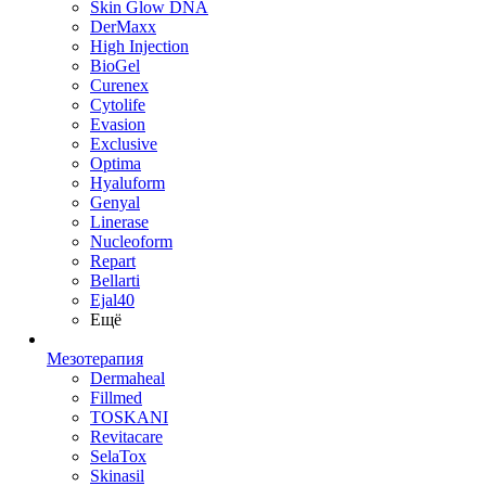
Skin Glow DNA
DerMaxx
High Injection
BioGel
Curenex
Cytolife
Evasion
Exclusive
Optima
Hyaluform
Genyal
Linerase
Nucleoform
Repart
Bellarti
Ejal40
Ещё
Мезотерапия
Dermaheal
Fillmed
TOSKANI
Revitacare
SelaTox
Skinasil