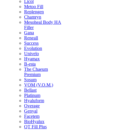
Licol
Metoo Fill
Replengen
Chamryn
Mesoheal Body HA
Filler
Gana
Reneall
Success
Evolution
Univelo
Hyamax
B-esta
The Chaeum
Premium
Sosum
VOM (V.O.M.)
Bellast
Platinum
Hyaluform
Overage
Genyal
Facetem
BioHyalux
QT Fill Plus