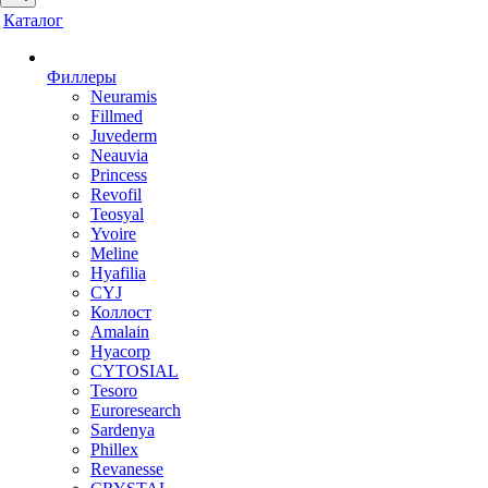
Каталог
Филлеры
Neuramis
Fillmed
Juvederm
Neauvia
Princess
Revofil
Teosyal
Yvoire
Meline
Hyafilia
CYJ
Коллост
Amalain
Hyacorp
CYTOSIAL
Tesoro
Euroresearch
Sardenya
Phillex
Revanesse