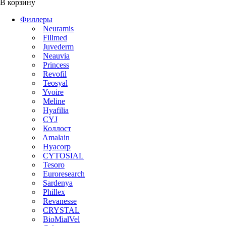
В корзину
Филлеры
Neuramis
Fillmed
Juvederm
Neauvia
Princess
Revofil
Teosyal
Yvoire
Meline
Hyafilia
CYJ
Коллост
Amalain
Hyacorp
CYTOSIAL
Tesoro
Euroresearch
Sardenya
Phillex
Revanesse
CRYSTAL
BioMialVel