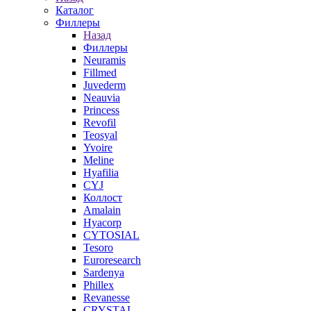
Каталог
Филлеры
Назад
Филлеры
Neuramis
Fillmed
Juvederm
Neauvia
Princess
Revofil
Teosyal
Yvoire
Meline
Hyafilia
CYJ
Коллост
Amalain
Hyacorp
CYTOSIAL
Tesoro
Euroresearch
Sardenya
Phillex
Revanesse
CRYSTAL