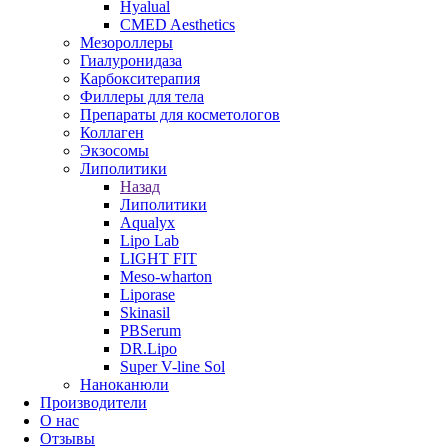
Hyalual
CMED Aesthetics
Мезороллеры
Гиалуронидаза
Карбокситерапия
Филлеры для тела
Препараты для косметологов
Коллаген
Экзосомы
Липолитики
Назад
Липолитики
Aqualyx
Lipo Lab
LIGHT FIT
Meso-wharton
Liporase
Skinasil
PBSerum
DR.Lipo
Super V-line Sol
Наноканюли
Производители
О нас
Отзывы