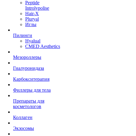
Peptide
Introlypolise
Hair-X
Pluryal
Иглы
Пилинги
Hyalual
CMED Aesthetics
Мезороллеры
Гиалуронидаза
Карбокситерапия
Филлеры для тела
Препараты для
косметологов
Коллаген
Экзосомы