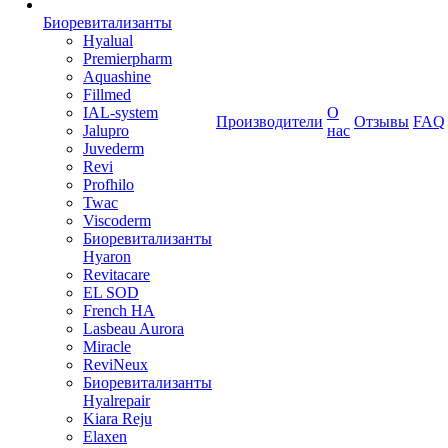
Биоревитализанты
Hyalual
Premierpharm
Aquashine
Fillmed
IAL-system
О
Производители
Отзывы
FAQ
Jalupro
нас
Juvederm
Revi
Profhilo
Twac
Viscoderm
Биоревитализанты
Hyaron
Revitacare
EL SOD
French HA
Lasbeau Aurora
Miracle
ReviNeux
Биоревитализанты
Hyalrepair
Kiara Reju
Elaxen