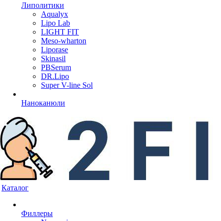
Липолитики
Aqualyx
Lipo Lab
LIGHT FIT
Meso-wharton
Liporase
Skinasil
PBSerum
DR.Lipo
Super V-line Sol
Наноканюли
Каталог
Филлеры