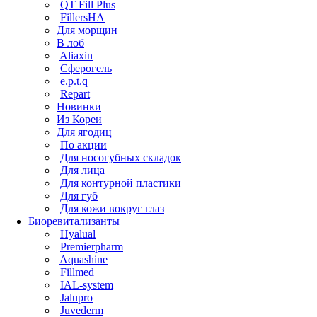
QT Fill Plus
FillersHA
Для морщин
В лоб
Aliaxin
Сферогель
e.p.t.q
Repart
Новинки
Из Кореи
Для ягодиц
По акции
Для носогубных складок
Для лица
Для контурной пластики
Для губ
Для кожи вокруг глаз
Биоревитализанты
Hyalual
Premierpharm
Aquashine
Fillmed
IAL-system
Jalupro
Juvederm