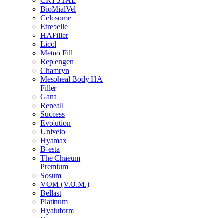
CRYSTAL
BioMialVel
Celosome
Etrebelle
HAFiller
Licol
Metoo Fill
Replengen
Chamryn
Mesoheal Body HA
Filler
Gana
Reneall
Success
Evolution
Univelo
Hyamax
B-esta
The Chaeum
Premium
Sosum
VOM (V.O.M.)
Bellast
Platinum
Hyaluform