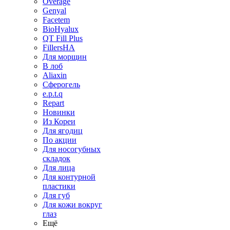
Overage
Genyal
Facetem
BioHyalux
QT Fill Plus
FillersHA
Для морщин
В лоб
Aliaxin
Сферогель
e.p.t.q
Repart
Новинки
Из Кореи
Для ягодиц
По акции
Для носогубных
складок
Для лица
Для контурной
пластики
Для губ
Для кожи вокруг
глаз
Ещё