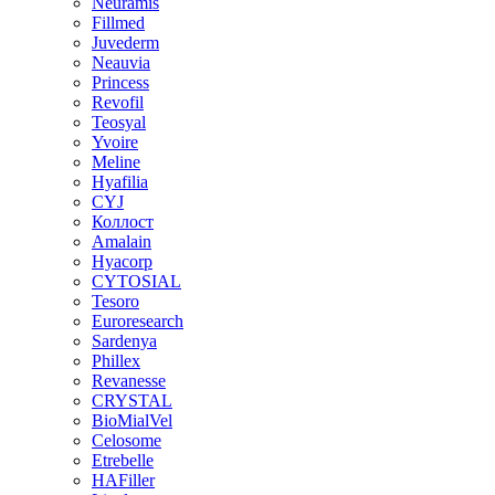
Neuramis
Fillmed
Juvederm
Neauvia
Princess
Revofil
Teosyal
Yvoire
Meline
Hyafilia
CYJ
Коллост
Amalain
Hyacorp
CYTOSIAL
Tesoro
Euroresearch
Sardenya
Phillex
Revanesse
CRYSTAL
BioMialVel
Celosome
Etrebelle
HAFiller