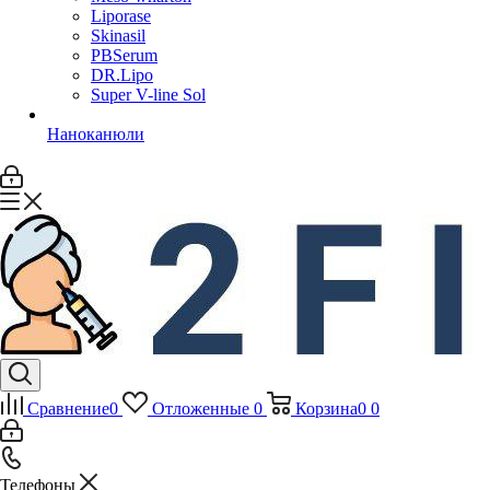
Liporase
Skinasil
PBSerum
DR.Lipo
Super V-line Sol
Наноканюли
Сравнение
0
Отложенные
0
Корзина
0
0
Телефоны