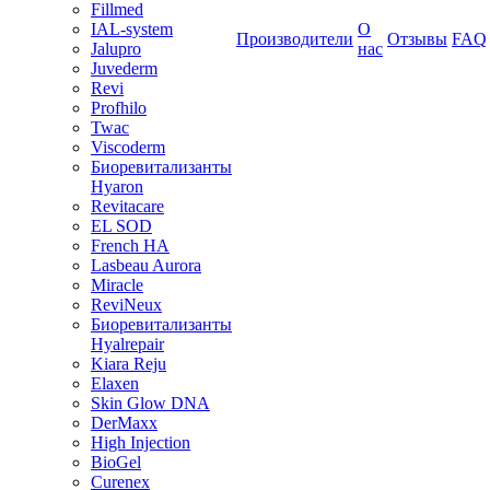
Fillmed
IAL-system
О
Производители
Отзывы
FAQ
Jalupro
нас
Juvederm
Revi
Profhilo
Twac
Viscoderm
Биоревитализанты
Hyaron
Revitacare
EL SOD
French HA
Lasbeau Aurora
Miracle
ReviNeux
Биоревитализанты
Hyalrepair
Kiara Reju
Elaxen
Skin Glow DNA
DerMaxx
High Injection
BioGel
Curenex