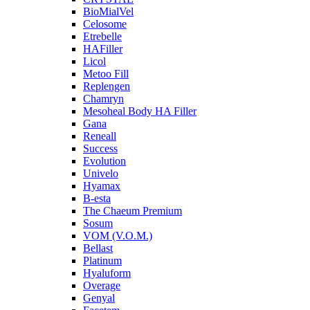
BioMialVel
Celosome
Etrebelle
HAFiller
Licol
Metoo Fill
Replengen
Chamryn
Mesoheal Body HA Filler
Gana
Reneall
Success
Evolution
Univelo
Hyamax
B-esta
The Chaeum Premium
Sosum
VOM (V.O.M.)
Bellast
Platinum
Hyaluform
Overage
Genyal