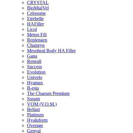
CRYSTAL
BioMialVel
Celosome
Etrebelle
HAFiller
Licol
Metoo Fill
Replengen
Chamryn
Mesoheal Body HA Filler
Gana
Reneall
Success
Evolution
Univelo
Hyamax
B-esta
The Chaeum Premium
Sosum
VOM (V.O.M.)
Bellast
Platinum
Hyaluform
Overage
Genyal