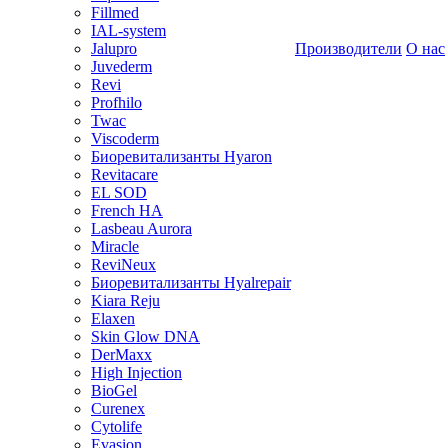
Fillmed
IAL-system
Jalupro
Производители
О нас
Juvederm
Revi
Profhilo
Twac
Viscoderm
Биоревитализанты Hyaron
Revitacare
EL SOD
French HA
Lasbeau Aurora
Miracle
ReviNeux
Биоревитализанты Hyalrepair
Kiara Reju
Elaxen
Skin Glow DNA
DerMaxx
High Injection
BioGel
Curenex
Cytolife
Evasion