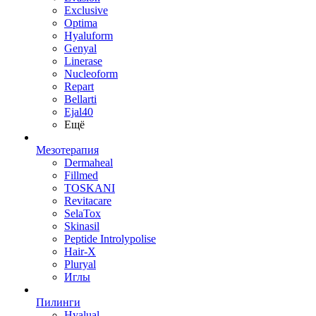
Exclusive
Optima
Hyaluform
Genyal
Linerase
Nucleoform
Repart
Bellarti
Ejal40
Ещё
Мезотерапия
Dermaheal
Fillmed
TOSKANI
Revitacare
SelaTox
Skinasil
Peptide Introlypolise
Hair-X
Pluryal
Иглы
Пилинги
Hyalual