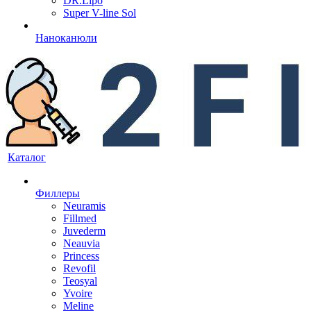
DR.Lipo
Super V-line Sol
Наноканюли
Каталог
Филлеры
Neuramis
Fillmed
Juvederm
Neauvia
Princess
Revofil
Teosyal
Yvoire
Meline