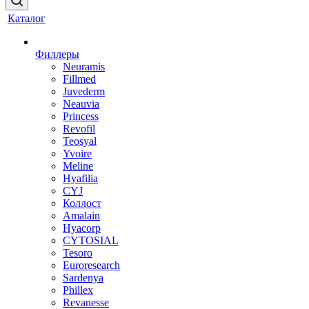
Каталог
Филлеры
Neuramis
Fillmed
Juvederm
Neauvia
Princess
Revofil
Teosyal
Yvoire
Meline
Hyafilia
CYJ
Коллост
Amalain
Hyacorp
CYTOSIAL
Tesoro
Euroresearch
Sardenya
Phillex
Revanesse