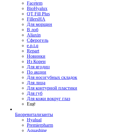
Facetem
BioHyalux
QT Fill Plus
FillersHA
Для морщин
В лоб
Aliaxin
Сферогель
e.p.t.q
Repart
Новинки
Из Кореи
Для ягодиц
По акции
Для носогубных складок
Для лица
Для контурной пластики
Для губ
Для кожи вокруг глаз
Ещё
Биоревитализанты
Hyalual
Premierpharm
Aquashine