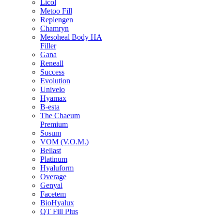
Licol
Metoo Fill
Replengen
Chamryn
Mesoheal Body HA
Filler
Gana
Reneall
Success
Evolution
Univelo
Hyamax
B-esta
The Chaeum
Premium
Sosum
VOM (V.O.M.)
Bellast
Platinum
Hyaluform
Overage
Genyal
Facetem
BioHyalux
QT Fill Plus