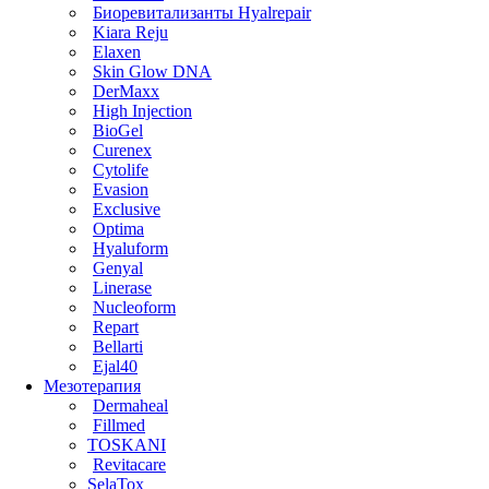
Биоревитализанты Hyalrepair
Kiara Reju
Elaxen
Skin Glow DNA
DerMaxx
High Injection
BioGel
Curenex
Cytolife
Evasion
Exclusive
Optima
Hyaluform
Genyal
Linerase
Nucleoform
Repart
Bellarti
Ejal40
Мезотерапия
Dermaheal
Fillmed
TOSKANI
Revitacare
SelaTox