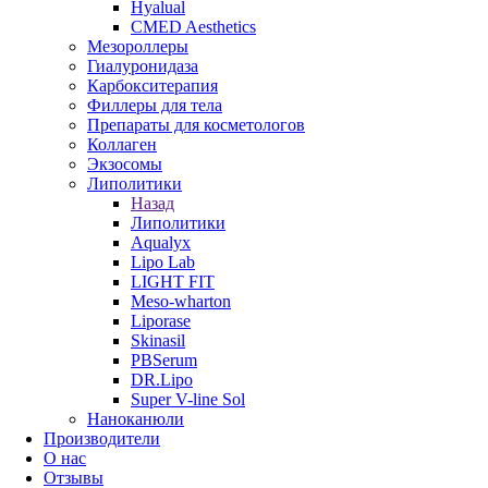
Hyalual
CMED Aesthetics
Мезороллеры
Гиалуронидаза
Карбокситерапия
Филлеры для тела
Препараты для косметологов
Коллаген
Экзосомы
Липолитики
Назад
Липолитики
Aqualyx
Lipo Lab
LIGHT FIT
Meso-wharton
Liporase
Skinasil
PBSerum
DR.Lipo
Super V-line Sol
Наноканюли
Производители
О нас
Отзывы