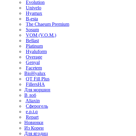
Evolution
Univelo
Hyamax
B-esta
The Chaeum Premium
Sosum
VOM (V.O.M.)
Bellast
Platinum
Hyaluform
Overage
Genyal
Facetem
BioHyalux
QT Fill Plus
FillersHA
Для морщин
В лоб
Aliaxin
Сферогель
e.p.t.q
Repart
Новинки
Из Кореи
Для ягодиц