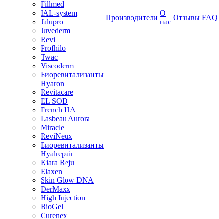
Fillmed
IAL-system
О
Производители
Отзывы
FAQ
Jalupro
нас
Juvederm
Revi
Profhilo
Twac
Viscoderm
Биоревитализанты
Hyaron
Revitacare
EL SOD
French HA
Lasbeau Aurora
Miracle
ReviNeux
Биоревитализанты
Hyalrepair
Kiara Reju
Elaxen
Skin Glow DNA
DerMaxx
High Injection
BioGel
Curenex