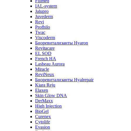
Fillmed
IAL-system
Jalupro
Juvederm
Revi
Profhilo
Twac
Viscoderm
Биоревитализанты Hyaron
Revitacare
EL SOD
French HA
Lasbeau Aurora
Miracle
ReviNeux
Биоревитализанты Hyalrepair
Kiara Reju
Elaxen
Skin Glow DNA
DerMaxx
High Injection
BioGel
Curenex
Cytolife
Evasion