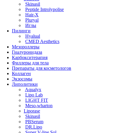
Skinasil
Peptide Introlypolise
Hair-X
Pluryal
Иглы
Пилинги
Hyalual
CMED Aesthetics
Мезороллеры
Гиалуронидаза
Карбокситерапия
Филлеры для тела
Препараты для косметологов
Коллаген
Экзосомы
Липолитики
Aqualyx
Lipo Lab
LIGHT FIT
Meso-wharton
Liporase
Skinasil
PBSerum
DR.Lipo
Super V-line Sol