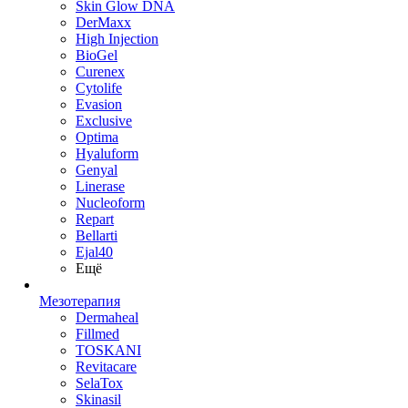
Skin Glow DNA
DerMaxx
High Injection
BioGel
Curenex
Cytolife
Evasion
Exclusive
Optima
Hyaluform
Genyal
Linerase
Nucleoform
Repart
Bellarti
Ejal40
Ещё
Мезотерапия
Dermaheal
Fillmed
TOSKANI
Revitacare
SelaTox
Skinasil