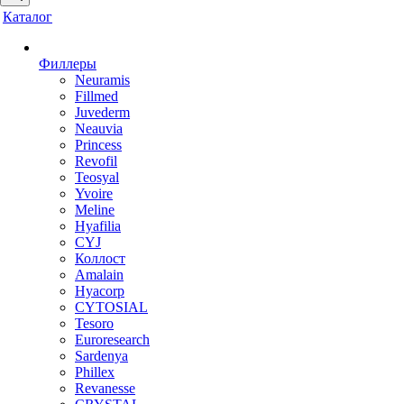
Каталог
Филлеры
Neuramis
Fillmed
Juvederm
Neauvia
Princess
Revofil
Teosyal
Yvoire
Meline
Hyafilia
CYJ
Коллост
Amalain
Hyacorp
CYTOSIAL
Tesoro
Euroresearch
Sardenya
Phillex
Revanesse