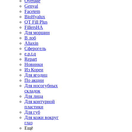
Overage
Genyal
Facetem
BioHyalux
QT Fill Plus
FillersHA
Для морщин
В лоб
Aliaxin
Сферогель
e.p.t.q
Repart
Новинки
Из Кореи
Для ягодиц
По акции
Для носогубных
складок
Для лица
Для контурной
пластики
Для губ
Для кожи вокруг
глаз
Ещё