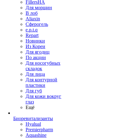
FillersHA
Для морщин
В лоб
Aliaxin
Сферогель
e.p.t.q
Repart
Новинки
Из Кореи
Для ягодиц
По акции
Для носогубных
складок
Для лица
Для контурной
пластики
Для губ
Для кожи вокруг
глаз
Ещё
Биоревитализанты
Hyalual
Premierpharm
Aquashine