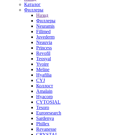
Каталог
Филлеры
Назад
Филлеры
Neuramis
Fillmed
Juvederm
Neauvia
Princess
Revofil
Teosyal
Yvoire
Meline
Hyafilia
CYJ
Коллост
Amalain
Hyacorp
CYTOSIAL
Tesoro
Euroresearch
Sardenya
Phillex
Revanesse
CRYSTAL