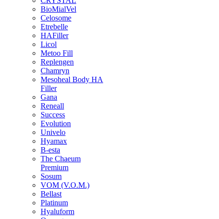
CRYSTAL
BioMialVel
Celosome
Etrebelle
HAFiller
Licol
Metoo Fill
Replengen
Chamryn
Mesoheal Body HA
Filler
Gana
Reneall
Success
Evolution
Univelo
Hyamax
B-esta
The Chaeum
Premium
Sosum
VOM (V.O.M.)
Bellast
Platinum
Hyaluform