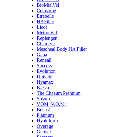
BioMialVel
Celosome
Etrebelle
HAFiller
Licol
Metoo Fill
Replengen
Chamryn
Mesoheal Body HA Filler
Gana
Reneall
Success
Evolution
Univelo
Hyamax
B-esta
The Chaeum Premium
Sosum
VOM (V.O.M.)
Bellast
Platinum
Hyaluform
Overage
Genyal