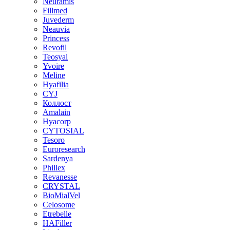
Neuramis
Fillmed
Juvederm
Neauvia
Princess
Revofil
Teosyal
Yvoire
Meline
Hyafilia
CYJ
Коллост
Amalain
Hyacorp
CYTOSIAL
Tesoro
Euroresearch
Sardenya
Phillex
Revanesse
CRYSTAL
BioMialVel
Celosome
Etrebelle
HAFiller