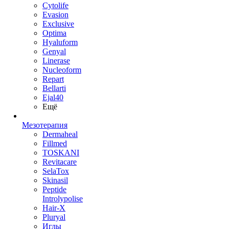
Cytolife
Evasion
Exclusive
Optima
Hyaluform
Genyal
Linerase
Nucleoform
Repart
Bellarti
Ejal40
Ещё
Мезотерапия
Dermaheal
Fillmed
TOSKANI
Revitacare
SelaTox
Skinasil
Peptide
Introlypolise
Hair-X
Pluryal
Иглы