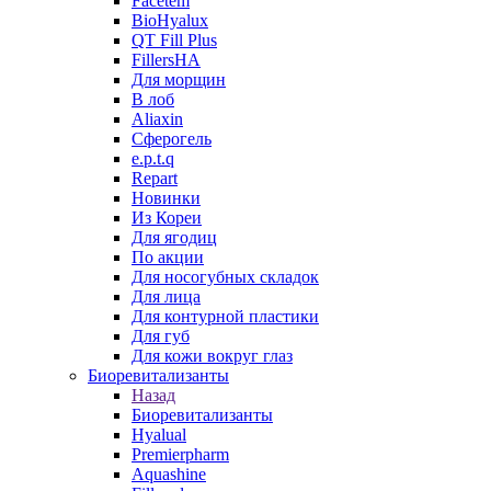
Facetem
BioHyalux
QT Fill Plus
FillersHA
Для морщин
В лоб
Aliaxin
Сферогель
e.p.t.q
Repart
Новинки
Из Кореи
Для ягодиц
По акции
Для носогубных складок
Для лица
Для контурной пластики
Для губ
Для кожи вокруг глаз
Биоревитализанты
Назад
Биоревитализанты
Hyalual
Premierpharm
Aquashine