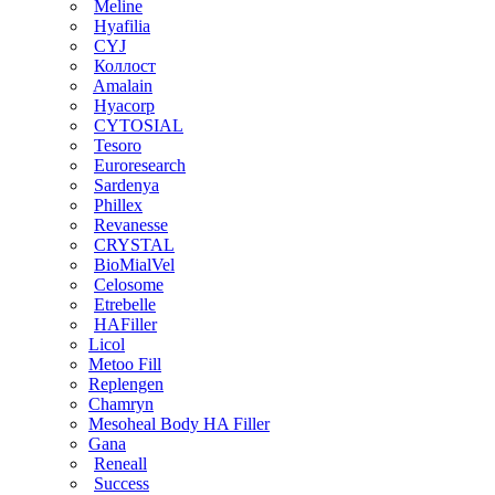
Meline
Hyafilia
CYJ
Коллост
Amalain
Hyacorp
CYTOSIAL
Tesoro
Euroresearch
Sardenya
Phillex
Revanesse
CRYSTAL
BioMialVel
Celosome
Etrebelle
HAFiller
Licol
Metoo Fill
Replengen
Chamryn
Mesoheal Body HA Filler
Gana
Reneall
Success