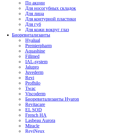
По акции
Для носогубных складок
Для лица
Для контурной пластики
Для губ
Для кожи вокруг глаз
Биоревитализанты
Hyalual
Premierpharm
Aquashine
Fillmed
IAL-system
Jalupro
Juvederm
Revi
Profhilo
Twac
Viscoderm
Биоревитализанты Hyaron
Revitacare
EL SOD
French HA
Lasbeau Aurora
Miracle
ReviNeux