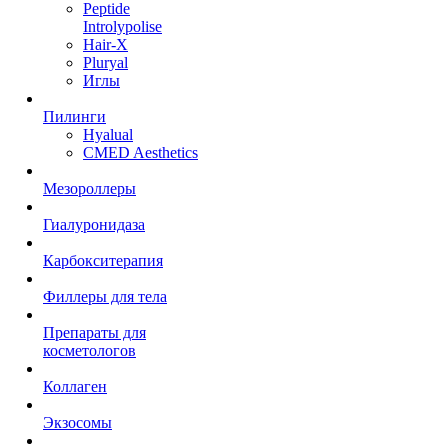
Peptide
Introlypolise
Hair-X
Pluryal
Иглы
Пилинги
Hyalual
CMED Aesthetics
Мезороллеры
Гиалуронидаза
Карбокситерапия
Филлеры для тела
Препараты для
косметологов
Коллаген
Экзосомы