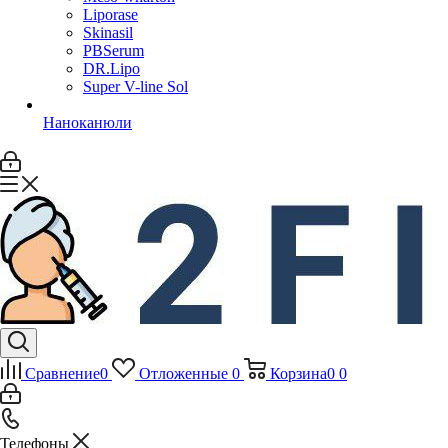
Liporase
Skinasil
PBSerum
DR.Lipo
Super V-line Sol
Наноканюли
Сравнение
0
Отложенные
0
Корзина
0
0
Телефоны