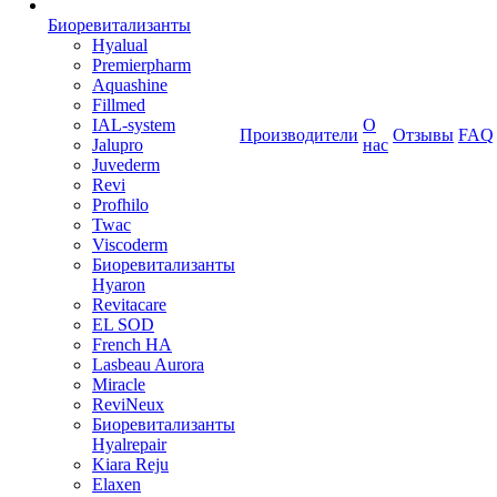
Биоревитализанты
Hyalual
Premierpharm
Aquashine
Fillmed
IAL-system
О
Производители
Отзывы
FAQ
Jalupro
нас
Juvederm
Revi
Profhilo
Twac
Viscoderm
Биоревитализанты
Hyaron
Revitacare
EL SOD
French HA
Lasbeau Aurora
Miracle
ReviNeux
Биоревитализанты
Hyalrepair
Kiara Reju
Elaxen