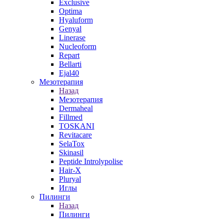
Exclusive
Optima
Hyaluform
Genyal
Linerase
Nucleoform
Repart
Bellarti
Ejal40
Мезотерапия
Назад
Мезотерапия
Dermaheal
Fillmed
TOSKANI
Revitacare
SelaTox
Skinasil
Peptide Introlypolise
Hair-X
Pluryal
Иглы
Пилинги
Назад
Пилинги