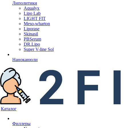
Липолитики
Aqualyx
Lipo Lab
LIGHT FIT
Meso-wharton
Liporase
Skinasil
PBSerum
DR.Lipo
Super V-line Sol
Наноканюли
Каталог
Филлеры