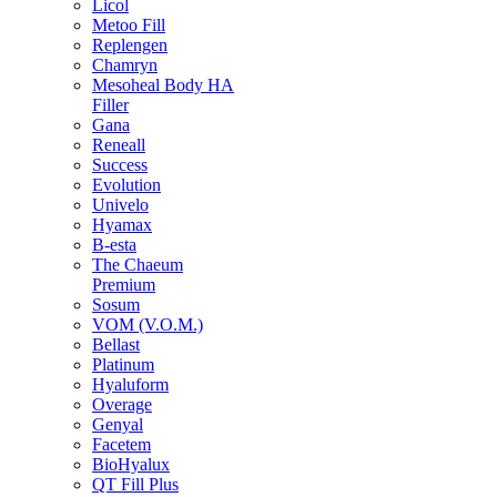
Licol
Metoo Fill
Replengen
Chamryn
Mesoheal Body HA
Filler
Gana
Reneall
Success
Evolution
Univelo
Hyamax
B-esta
The Chaeum
Premium
Sosum
VOM (V.O.M.)
Bellast
Platinum
Hyaluform
Overage
Genyal
Facetem
BioHyalux
QT Fill Plus