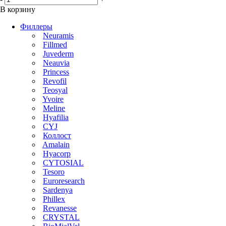
В корзину
Филлеры
Neuramis
Fillmed
Juvederm
Neauvia
Princess
Revofil
Teosyal
Yvoire
Meline
Hyafilia
CYJ
Коллост
Amalain
Hyacorp
CYTOSIAL
Tesoro
Euroresearch
Sardenya
Phillex
Revanesse
CRYSTAL