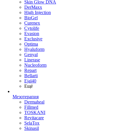
Skin Glow DNA
DerMaxx
High Injection
BioGel
Curenex
Cytolife
Evasion
Exclusive
Optima
Hyaluform
Genyal
Linerase
Nucleoform
Repart
Bellarti
Ejal40
Ещё
Мезотерапия
Dermaheal
Fillmed
TOSKANI
Revitacare
SelaTox
Skinasil