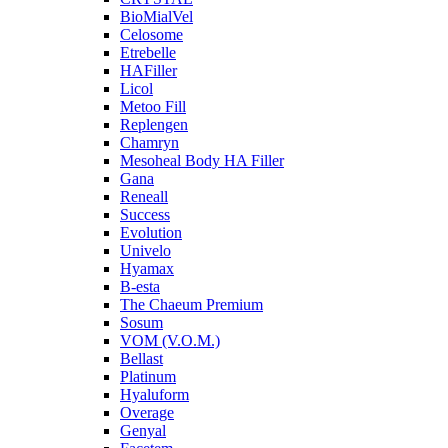
BioMialVel
Celosome
Etrebelle
HAFiller
Licol
Metoo Fill
Replengen
Chamryn
Mesoheal Body HA Filler
Gana
Reneall
Success
Evolution
Univelo
Hyamax
B-esta
The Chaeum Premium
Sosum
VOM (V.O.M.)
Bellast
Platinum
Hyaluform
Overage
Genyal