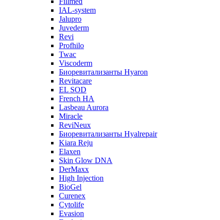
Fillmed
IAL-system
Jalupro
Juvederm
Revi
Profhilo
Twac
Viscoderm
Биоревитализанты Hyaron
Revitacare
EL SOD
French HA
Lasbeau Aurora
Miracle
ReviNeux
Биоревитализанты Hyalrepair
Kiara Reju
Elaxen
Skin Glow DNA
DerMaxx
High Injection
BioGel
Curenex
Cytolife
Evasion