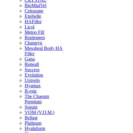
CRYSTAL
BioMialVel
Celosome
Etrebelle
HAFiller
Licol
Metoo Fill
Replengen
Chamryn
Mesoheal Body HA
Filler
Gana
Reneall
Success
Evolution
Univelo
Hyamax
B-esta
The Chaeum
Premium
Sosum
VOM (V.O.M.)
Bellast
Platinum
Hyaluform