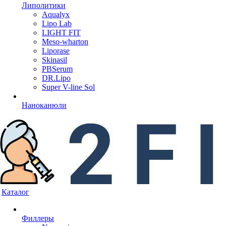
Липолитики
Aqualyx
Lipo Lab
LIGHT FIT
Meso-wharton
Liporase
Skinasil
PBSerum
DR.Lipo
Super V-line Sol
Наноканюли
Каталог
Филлеры