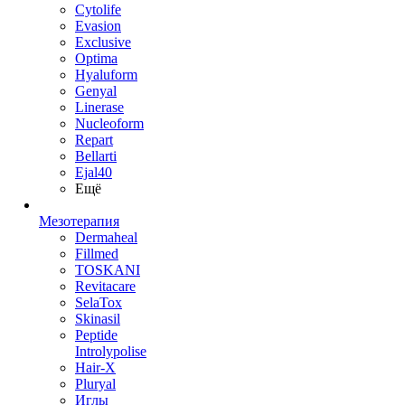
Cytolife
Evasion
Exclusive
Optima
Hyaluform
Genyal
Linerase
Nucleoform
Repart
Bellarti
Ejal40
Ещё
Мезотерапия
Dermaheal
Fillmed
TOSKANI
Revitacare
SelaTox
Skinasil
Peptide
Introlypolise
Hair-X
Pluryal
Иглы