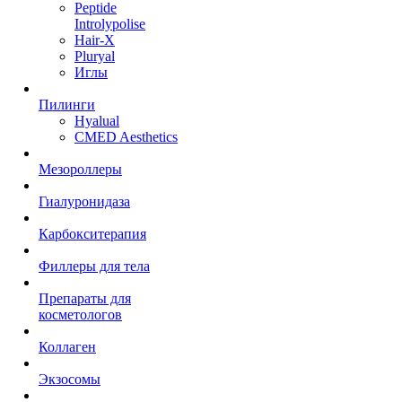
Peptide
Introlypolise
Hair-X
Pluryal
Иглы
Пилинги
Hyalual
CMED Aesthetics
Мезороллеры
Гиалуронидаза
Карбокситерапия
Филлеры для тела
Препараты для
косметологов
Коллаген
Экзосомы