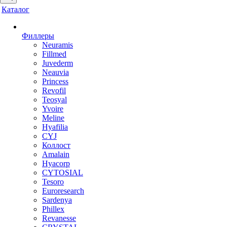
Каталог
Филлеры
Neuramis
Fillmed
Juvederm
Neauvia
Princess
Revofil
Teosyal
Yvoire
Meline
Hyafilia
CYJ
Коллост
Amalain
Hyacorp
CYTOSIAL
Tesoro
Euroresearch
Sardenya
Phillex
Revanesse