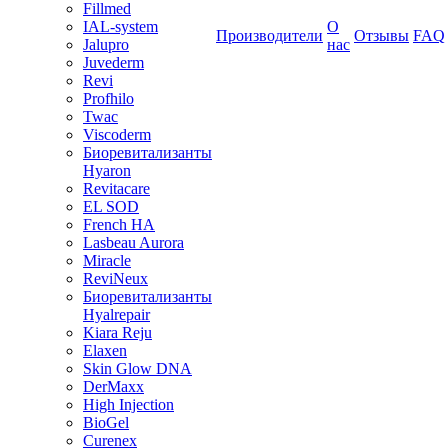
Fillmed
IAL-system
О
Производители
Отзывы
FAQ
Jalupro
нас
Juvederm
Revi
Profhilo
Twac
Viscoderm
Биоревитализанты
Hyaron
Revitacare
EL SOD
French HA
Lasbeau Aurora
Miracle
ReviNeux
Биоревитализанты
Hyalrepair
Kiara Reju
Elaxen
Skin Glow DNA
DerMaxx
High Injection
BioGel
Curenex