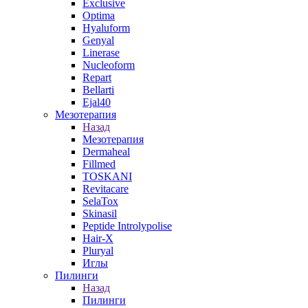
Exclusive
Optima
Hyaluform
Genyal
Linerase
Nucleoform
Repart
Bellarti
Ejal40
Мезотерапия
Назад
Мезотерапия
Dermaheal
Fillmed
TOSKANI
Revitacare
SelaTox
Skinasil
Peptide Introlypolise
Hair-X
Pluryal
Иглы
Пилинги
Назад
Пилинги