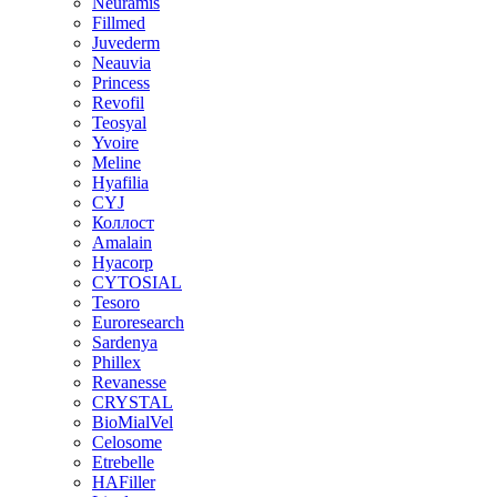
Neuramis
Fillmed
Juvederm
Neauvia
Princess
Revofil
Teosyal
Yvoire
Meline
Hyafilia
CYJ
Коллост
Amalain
Hyacorp
CYTOSIAL
Tesoro
Euroresearch
Sardenya
Phillex
Revanesse
CRYSTAL
BioMialVel
Celosome
Etrebelle
HAFiller