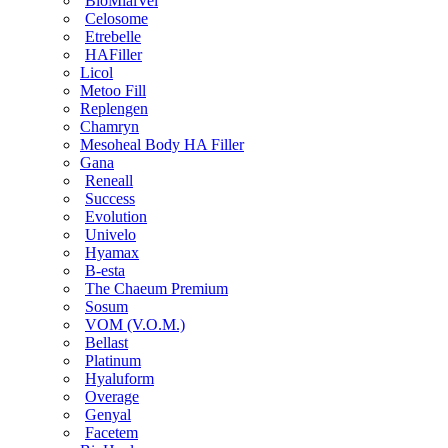
BioMialVel
Celosome
Etrebelle
HAFiller
Licol
Metoo Fill
Replengen
Chamryn
Mesoheal Body HA Filler
Gana
Reneall
Success
Evolution
Univelo
Hyamax
B-esta
The Chaeum Premium
Sosum
VOM (V.O.M.)
Bellast
Platinum
Hyaluform
Overage
Genyal
Facetem