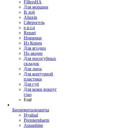
FillersHA
Для морщин
В лоб
Aliaxin
Сферогель
e.p.t.q
Repart
Новинки
Из Кореи
Для ягодиц
По акции
Для носогубных
складок
Для лица
Для контурной
пластики
Для губ
Для кожи вокруг
глаз
Ещё
Биоревитализанты
Hyalual
Premierpharm
Aquashine