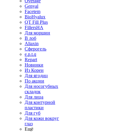
Overage
Genyal
Facetem
BioHyalux
QT Fill Plus
FillersHA
Для морщин
В лоб
Aliaxin
Сферогель
e.p.t.q
Repart
Новинки
Из Кореи
Для ягодиц
По акции
Для носогубных
складок
Для лица
Для контурной
пластики
Для губ
Для кожи вокруг
глаз
Ещё