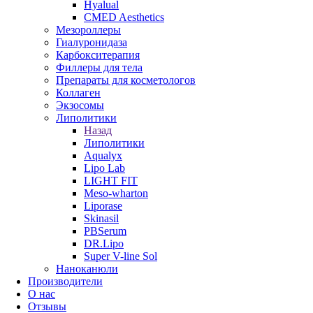
Hyalual
CMED Aesthetics
Мезороллеры
Гиалуронидаза
Карбокситерапия
Филлеры для тела
Препараты для косметологов
Коллаген
Экзосомы
Липолитики
Назад
Липолитики
Aqualyx
Lipo Lab
LIGHT FIT
Meso-wharton
Liporase
Skinasil
PBSerum
DR.Lipo
Super V-line Sol
Наноканюли
Производители
О нас
Отзывы