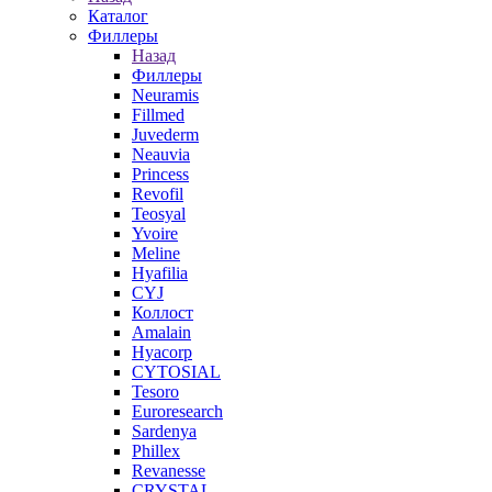
Каталог
Филлеры
Назад
Филлеры
Neuramis
Fillmed
Juvederm
Neauvia
Princess
Revofil
Teosyal
Yvoire
Meline
Hyafilia
CYJ
Коллост
Amalain
Hyacorp
CYTOSIAL
Tesoro
Euroresearch
Sardenya
Phillex
Revanesse
CRYSTAL