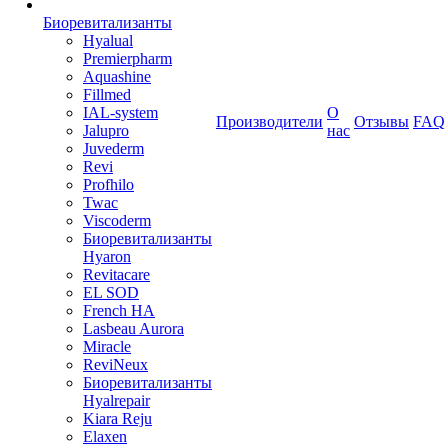
Биоревитализанты
Hyalual
Premierpharm
Aquashine
Fillmed
IAL-system
О
Производители
Отзывы
FAQ
Jalupro
нас
Juvederm
Revi
Profhilo
Twac
Viscoderm
Биоревитализанты
Hyaron
Revitacare
EL SOD
French HA
Lasbeau Aurora
Miracle
ReviNeux
Биоревитализанты
Hyalrepair
Kiara Reju
Elaxen