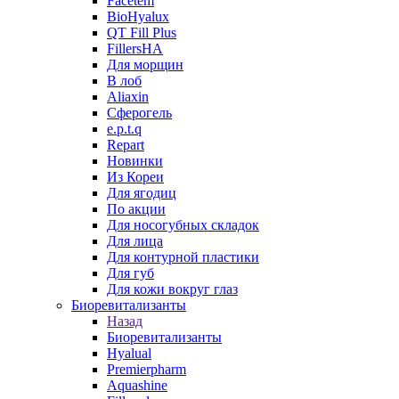
Facetem
BioHyalux
QT Fill Plus
FillersHA
Для морщин
В лоб
Aliaxin
Сферогель
e.p.t.q
Repart
Новинки
Из Кореи
Для ягодиц
По акции
Для носогубных складок
Для лица
Для контурной пластики
Для губ
Для кожи вокруг глаз
Биоревитализанты
Назад
Биоревитализанты
Hyalual
Premierpharm
Aquashine