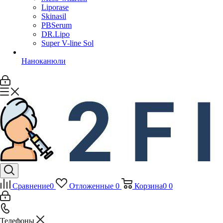
Liporase
Skinasil
PBSerum
DR.Lipo
Super V-line Sol
Наноканюли
Сравнение
0
Отложенные
0
Корзина
0
0
Телефоны