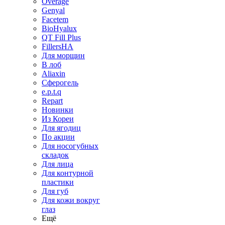
Overage
Genyal
Facetem
BioHyalux
QT Fill Plus
FillersHA
Для морщин
В лоб
Aliaxin
Сферогель
e.p.t.q
Repart
Новинки
Из Кореи
Для ягодиц
По акции
Для носогубных
складок
Для лица
Для контурной
пластики
Для губ
Для кожи вокруг
глаз
Ещё