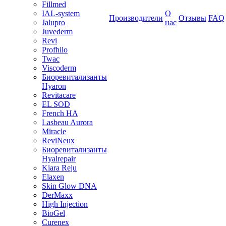
Fillmed
IAL-system
О
Производители
Отзывы
FAQ
Jalupro
нас
Juvederm
Revi
Profhilo
Twac
Viscoderm
Биоревитализанты
Hyaron
Revitacare
EL SOD
French HA
Lasbeau Aurora
Miracle
ReviNeux
Биоревитализанты
Hyalrepair
Kiara Reju
Elaxen
Skin Glow DNA
DerMaxx
High Injection
BioGel
Curenex