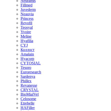
Neuramis
Fillmed
Juvederm
Neauvia
Princess
Revofil
Teosyal
Yvoire
Meline
Hyafilia
CYJ
Коллост
Amalain
Hyacorp
CYTOSIAL
Tesoro
Euroresearch
Sardenya
Phillex
Revanesse
CRYSTAL
BioMialVel
Celosome
Etrebelle
HAFiller