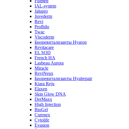
Fillmed
IAL-system
Jalupro
Juvederm
Revi
Profhilo
Twac
Viscoderm
Биоревитализанты Hyaron
Revitacare
EL SOD
French HA
Lasbeau Aurora
Miracle
ReviNeux
Биоревитализанты Hyalrepair
Kiara Reju
Elaxen
Skin Glow DNA
DerMaxx
High Injection
BioGel
Curenex
Cytolife
Evasion