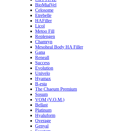
BioMialVel
Celosome
Etrebelle
HAFiller
Licol
Metoo Fill
Replengen
Chamryn
Mesoheal Body HA Filler
Gana
Reneall
Success
Evolution
Univelo
Hyamax
B-esta
The Chaeum Premium
Sosum
VOM (V.O.M.)
Bellast
Platinum
Hyaluform
Overage
Genyal