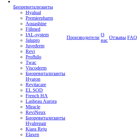
Биоревитализанты
Hyalual
Premierpharm
Aquashine
Fillmed
IAL-system
О
Производители
Отзывы
FAQ
Jalupro
нас
Juvederm
Revi
Profhilo
Twac
Viscoderm
Биоревитализанты
Hyaron
Revitacare
EL SOD
French HA
Lasbeau Aurora
Miracle
ReviNeux
Биоревитализанты
Hyalrepair
Kiara Reju
Elaxen