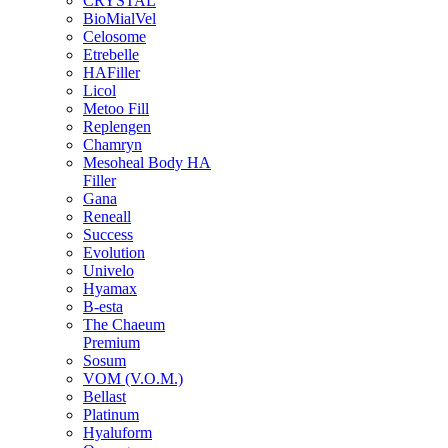
CRYSTAL
BioMialVel
Celosome
Etrebelle
HAFiller
Licol
Metoo Fill
Replengen
Chamryn
Mesoheal Body HA
Filler
Gana
Reneall
Success
Evolution
Univelo
Hyamax
B-esta
The Chaeum
Premium
Sosum
VOM (V.O.M.)
Bellast
Platinum
Hyaluform