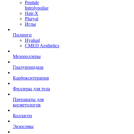
Peptide
Introlypolise
Hair-X
Pluryal
Иглы
Пилинги
Hyalual
CMED Aesthetics
Мезороллеры
Гиалуронидаза
Карбокситерапия
Филлеры для тела
Препараты для
косметологов
Коллаген
Экзосомы