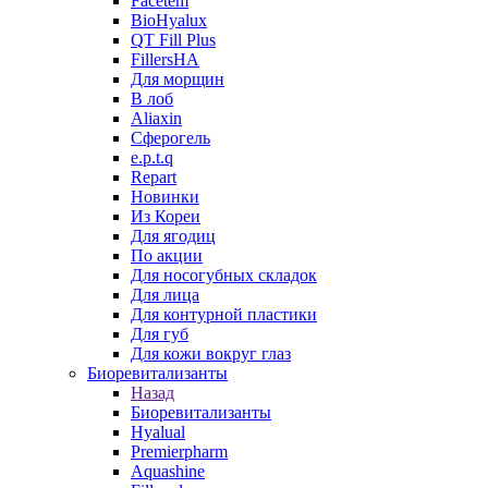
Facetem
BioHyalux
QT Fill Plus
FillersHA
Для морщин
В лоб
Aliaxin
Сферогель
e.p.t.q
Repart
Новинки
Из Кореи
Для ягодиц
По акции
Для носогубных складок
Для лица
Для контурной пластики
Для губ
Для кожи вокруг глаз
Биоревитализанты
Назад
Биоревитализанты
Hyalual
Premierpharm
Aquashine