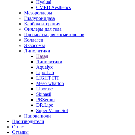
Hyalual
CMED Aesthetics
Мезороллеры
Гиалуронидаза
Карбокситерапия
Филлеры для тела
Препараты для косметологов
Коллаген
Экзосомы
Липолитики
Назад
Липолитики
Aqualyx
Lipo Lab
LIGHT FIT
Meso-wharton
Liporase
Skinasil
PBSerum
DR.Lipo
Super V-line Sol
Наноканюли
Производители
О нас
Отзывы