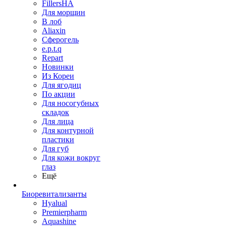
FillersHA
Для морщин
В лоб
Aliaxin
Сферогель
e.p.t.q
Repart
Новинки
Из Кореи
Для ягодиц
По акции
Для носогубных
складок
Для лица
Для контурной
пластики
Для губ
Для кожи вокруг
глаз
Ещё
Биоревитализанты
Hyalual
Premierpharm
Aquashine