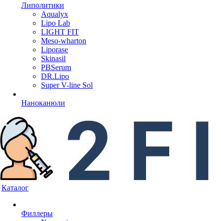
Липолитики
Aqualyx
Lipo Lab
LIGHT FIT
Meso-wharton
Liporase
Skinasil
PBSerum
DR.Lipo
Super V-line Sol
Наноканюли
Каталог
Филлеры