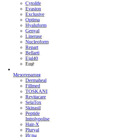
Cytolife
Evasion
Exclusive
Optima
Hyaluform
Genyal
Linerase
Nucleoform
Repart
Bellarti
Ejal40
Ещё
Мезотерапия
Dermaheal
Fillmed
TOSKANI
Revitacare
SelaTox
Skinasil
Peptide
Introlypolise
Hair-X
Pluryal
Иглы