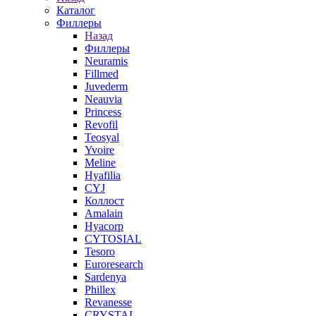
Каталог
Филлеры
Назад
Филлеры
Neuramis
Fillmed
Juvederm
Neauvia
Princess
Revofil
Teosyal
Yvoire
Meline
Hyafilia
CYJ
Коллост
Amalain
Hyacorp
CYTOSIAL
Tesoro
Euroresearch
Sardenya
Phillex
Revanesse
CRYSTAL