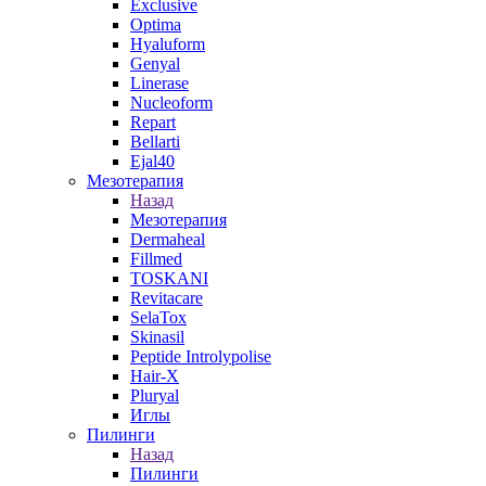
Exclusive
Optima
Hyaluform
Genyal
Linerase
Nucleoform
Repart
Bellarti
Ejal40
Мезотерапия
Назад
Мезотерапия
Dermaheal
Fillmed
TOSKANI
Revitacare
SelaTox
Skinasil
Peptide Introlypolise
Hair-X
Pluryal
Иглы
Пилинги
Назад
Пилинги