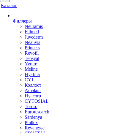
Каталог
Филлеры
Neuramis
Fillmed
Juvederm
Neauvia
Princess
Revofil
Teosyal
Yvoire
Meline
Hyafilia
CYJ
Коллост
Amalain
Hyacorp
CYTOSIAL
Tesoro
Euroresearch
Sardenya
Phillex
Revanesse