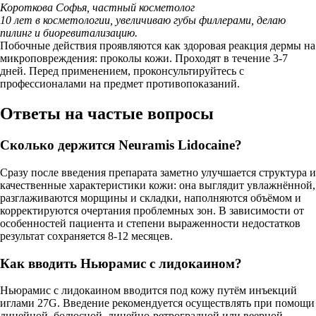
Короткова Софья, частный косметолог
10 лет в косметологии, увеличиваю губы филлерами, делаю
пилинг и биоревитализацию.
Побочные действия проявляются как здоровая реакция дермы на
микроповреждения: проколы кожи. Проходят в течение 3-7
дней. Перед применением, проконсультируйтесь с
профессионалами на предмет противопоказаний.
Ответы на частые вопросы
Сколько держится Neuramis Lidocaine?
Сразу после введения препарата заметно улучшается структура и
качественные характеристики кожи: она выглядит увлажнённой,
разглаживаются морщины и складки, наполняются объёмом и
корректируются очертания проблемных зон. В зависимости от
особенностей пациента и степени выраженности недостатков
результат сохраняется 8-12 месяцев.
Как вводить Ньюрамис с лидокаином?
Ньюрамис с лидокаином вводится под кожу путём инъекций
иглами 27G. Введение рекомендуется осуществлять при помощи
линейной, болюсной, линейно-ретроградной или веерной