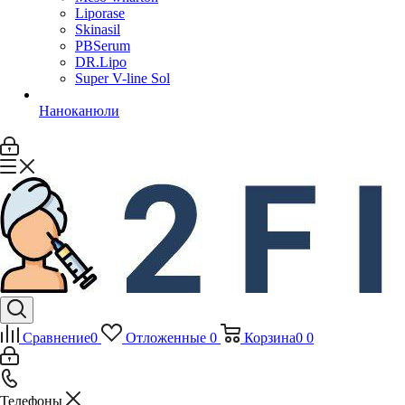
Liporase
Skinasil
PBSerum
DR.Lipo
Super V-line Sol
Наноканюли
Сравнение
0
Отложенные
0
Корзина
0
0
Телефоны