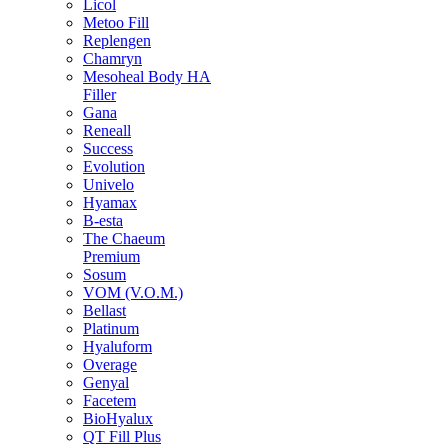
Licol
Metoo Fill
Replengen
Chamryn
Mesoheal Body HA
Filler
Gana
Reneall
Success
Evolution
Univelo
Hyamax
B-esta
The Chaeum
Premium
Sosum
VOM (V.O.M.)
Bellast
Platinum
Hyaluform
Overage
Genyal
Facetem
BioHyalux
QT Fill Plus