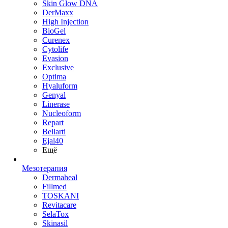
Skin Glow DNA
DerMaxx
High Injection
BioGel
Curenex
Cytolife
Evasion
Exclusive
Optima
Hyaluform
Genyal
Linerase
Nucleoform
Repart
Bellarti
Ejal40
Ещё
Мезотерапия
Dermaheal
Fillmed
TOSKANI
Revitacare
SelaTox
Skinasil