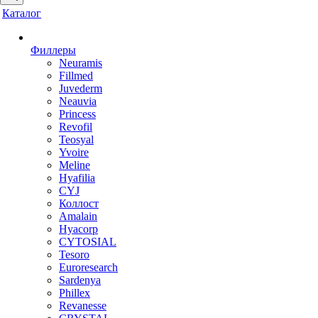
Каталог
Филлеры
Neuramis
Fillmed
Juvederm
Neauvia
Princess
Revofil
Teosyal
Yvoire
Meline
Hyafilia
CYJ
Коллост
Amalain
Hyacorp
CYTOSIAL
Tesoro
Euroresearch
Sardenya
Phillex
Revanesse