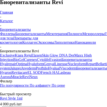
Биоревитализанты Revi
Главная
-
Каталог
-
Биоревитализанты
Филлеры
Биоревитализанты
Мезотерапия
Пилинги
Мезороллеры
Г
для тела
Препараты для
косметологов
Коллаген
Экзосомы
Липолитики
Наноканюли
-
Биоревитализанты Revi
Exclusive
Kiara Reju
Elaxen
Skin Glow DNA
DerMaxx
High
Injection
BioGel
Curenex
Cytolife
Evasion
Биоревитализанты
Hyalrepair
Optima
Hyaluform
Genyal
Linerase
Nucleoform
Repart
Bellarti
system
Jalupro
Juvederm
Profhilo
Hyalual
Viscoderm
Биоревитализанты
Hyaron
Revitacare
EL SOD
French HA
Lasbeau
Aurora
Miracle
ReviNeux
Фильтр
По популярности
По алфавиту
По цене
Быстрый просмотр
Revi Style 1ml
4 000
руб.
/шт