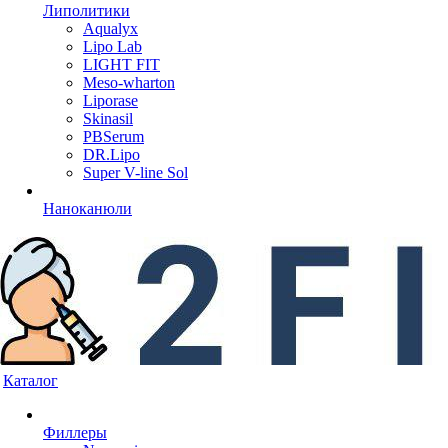
Липолитики
Aqualyx
Lipo Lab
LIGHT FIT
Meso-wharton
Liporase
Skinasil
PBSerum
DR.Lipo
Super V-line Sol
Наноканюли
Каталог
Филлеры