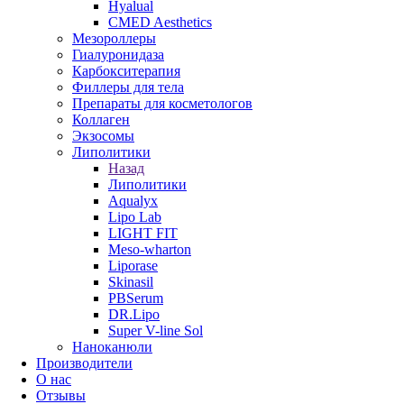
Hyalual
CMED Aesthetics
Мезороллеры
Гиалуронидаза
Карбокситерапия
Филлеры для тела
Препараты для косметологов
Коллаген
Экзосомы
Липолитики
Назад
Липолитики
Aqualyx
Lipo Lab
LIGHT FIT
Meso-wharton
Liporase
Skinasil
PBSerum
DR.Lipo
Super V-line Sol
Наноканюли
Производители
О нас
Отзывы