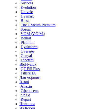
Success
Evolution
Univelo
Hyamax
B-esta
The Chaeum Premium
Sosum
VOM (V.O.M.)
Bellast
Platinum
Hyaluform
Overage
Genyal
Facetem
BioHyalux
QT Fill Plus
FillersHA
Для морщин
В лоб
Aliaxin
Сферогель
e.p.t.q
Repart
Новинки
Из Кореи