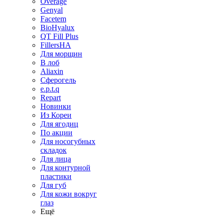
Overage
Genyal
Facetem
BioHyalux
QT Fill Plus
FillersHA
Для морщин
В лоб
Aliaxin
Сферогель
e.p.t.q
Repart
Новинки
Из Кореи
Для ягодиц
По акции
Для носогубных
складок
Для лица
Для контурной
пластики
Для губ
Для кожи вокруг
глаз
Ещё