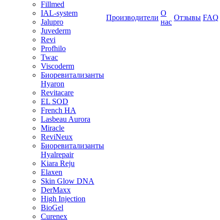
Fillmed
IAL-system
О
Производители
Отзывы
FAQ
Jalupro
нас
Juvederm
Revi
Profhilo
Twac
Viscoderm
Биоревитализанты
Hyaron
Revitacare
EL SOD
French HA
Lasbeau Aurora
Miracle
ReviNeux
Биоревитализанты
Hyalrepair
Kiara Reju
Elaxen
Skin Glow DNA
DerMaxx
High Injection
BioGel
Curenex