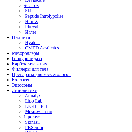
Revitacare
SelaTox
Skinasil
Peptide Introlypolise
Hair-X
Pluryal
Иглы
Пилинги
Hyalual
CMED Aesthetics
Мезороллеры
Гиалуронидаза
Карбокситерапия
Филлеры для тела
Препараты для косметологов
Коллаген
Экзосомы
Липолитики
Aqualyx
Lipo Lab
LIGHT FIT
Meso-wharton
Liporase
Skinasil
PBSerum