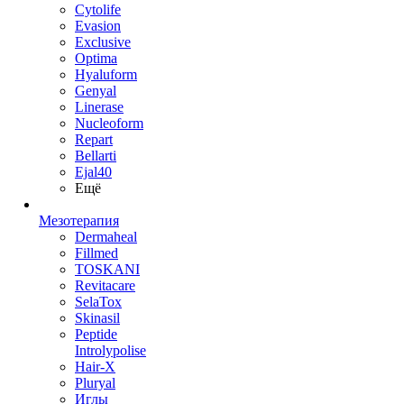
Cytolife
Evasion
Exclusive
Optima
Hyaluform
Genyal
Linerase
Nucleoform
Repart
Bellarti
Ejal40
Ещё
Мезотерапия
Dermaheal
Fillmed
TOSKANI
Revitacare
SelaTox
Skinasil
Peptide
Introlypolise
Hair-X
Pluryal
Иглы