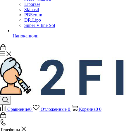
Liporase
Skinasil
PBSerum
DR.Lipo
Super V-line Sol
Наноканюли
Сравнение
0
Отложенные
0
Корзина
0
0
Телефоны