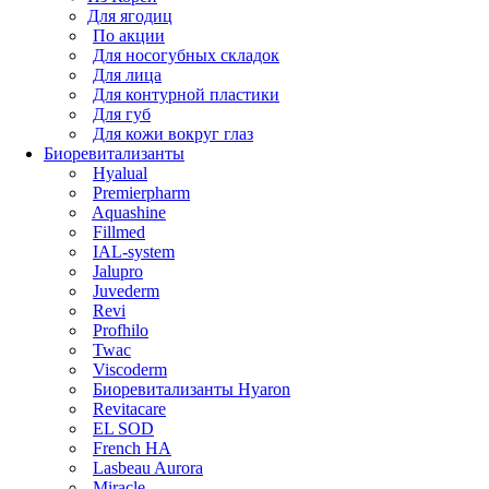
Для ягодиц
По акции
Для носогубных складок
Для лица
Для контурной пластики
Для губ
Для кожи вокруг глаз
Биоревитализанты
Hyalual
Premierpharm
Aquashine
Fillmed
IAL-system
Jalupro
Juvederm
Revi
Profhilo
Twac
Viscoderm
Биоревитализанты Hyaron
Revitacare
EL SOD
French HA
Lasbeau Aurora
Miracle