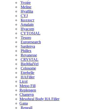
Yvoire
Meline
Hyafilia
CYJ
Коллост
Amalain
Hyacorp
CYTOSIAL
Tesoro
Euroresearch
Sardenya
Phillex
Revanesse
CRYSTAL
BioMialVel
Celosome
Etrebelle
HAFiller
Licol
Metoo Fill
Replengen
Chamryn
Mesoheal Body HA Filler
Gana
Reneall