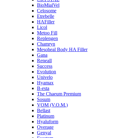
BioMialVel
Celosome
Etrebelle
HAFiller
Licol
Metoo Fill
Replengen
Chamryn
Mesoheal Body HA Filler
Gana
Reneall
Success
Evolution
Univelo
Hyamax
B-esta
The Chaeum Premium
Sosum
VOM (V.O.M.)
Bellast
Platinum
Hyaluform
Overage
Genyal