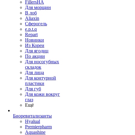
FillersHA
Для морщин
В лоб
Aliaxin
Сферогель
e.p.t.q
Repart
Новинки
Из Кореи
Для ягодиц
По акции
Для носогубных
складок
Для лица
Для контурной
пластики
Для губ
Для кожи вокруг
глаз
Ещё
Биоревитализанты
Hyalual
Premierpharm
Aquashine