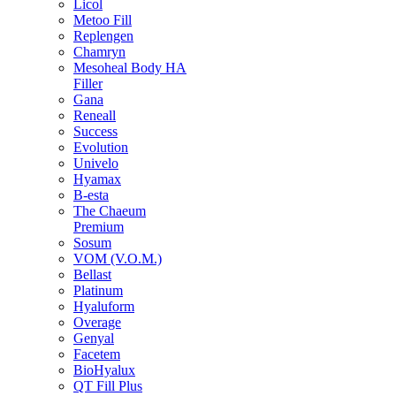
Licol
Metoo Fill
Replengen
Chamryn
Mesoheal Body HA
Filler
Gana
Reneall
Success
Evolution
Univelo
Hyamax
B-esta
The Chaeum
Premium
Sosum
VOM (V.O.M.)
Bellast
Platinum
Hyaluform
Overage
Genyal
Facetem
BioHyalux
QT Fill Plus