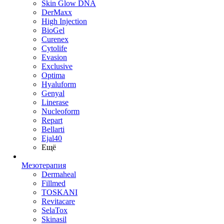
Skin Glow DNA
DerMaxx
High Injection
BioGel
Curenex
Cytolife
Evasion
Exclusive
Optima
Hyaluform
Genyal
Linerase
Nucleoform
Repart
Bellarti
Ejal40
Ещё
Мезотерапия
Dermaheal
Fillmed
TOSKANI
Revitacare
SelaTox
Skinasil