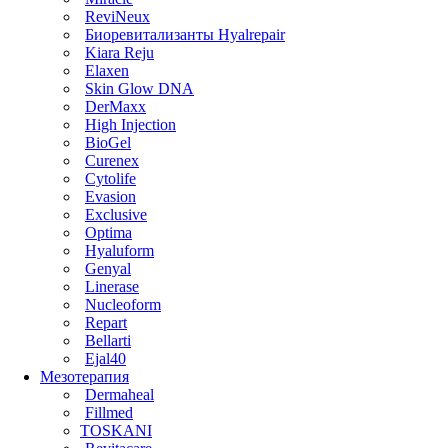
ReviNeux
Биоревитализанты Hyalrepair
Kiara Reju
Elaxen
Skin Glow DNA
DerMaxx
High Injection
BioGel
Curenex
Cytolife
Evasion
Exclusive
Optima
Hyaluform
Genyal
Linerase
Nucleoform
Repart
Bellarti
Ejal40
Мезотерапия
Dermaheal
Fillmed
TOSKANI