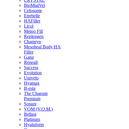
CRYSTAL
BioMialVel
Celosome
Etrebelle
HAFiller
Licol
Metoo Fill
Replengen
Chamryn
Mesoheal Body HA
Filler
Gana
Reneall
Success
Evolution
Univelo
Hyamax
B-esta
The Chaeum
Premium
Sosum
VOM (V.O.M.)
Bellast
Platinum
Hyaluform