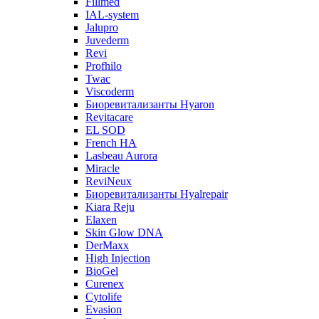
Fillmed
IAL-system
Jalupro
Juvederm
Revi
Profhilo
Twac
Viscoderm
Биоревитализанты Hyaron
Revitacare
EL SOD
French HA
Lasbeau Aurora
Miracle
ReviNeux
Биоревитализанты Hyalrepair
Kiara Reju
Elaxen
Skin Glow DNA
DerMaxx
High Injection
BioGel
Curenex
Cytolife
Evasion