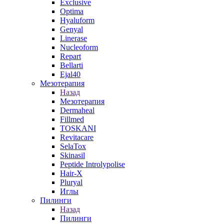
Exclusive
Optima
Hyaluform
Genyal
Linerase
Nucleoform
Repart
Bellarti
Ejal40
Мезотерапия
Назад
Мезотерапия
Dermaheal
Fillmed
TOSKANI
Revitacare
SelaTox
Skinasil
Peptide Introlypolise
Hair-X
Pluryal
Иглы
Пилинги
Назад
Пилинги