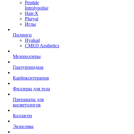
Peptide
Introlypolise
Hair-X
Pluryal
Иглы
Пилинги
Hyalual
CMED Aesthetics
Мезороллеры
Гиалуронидаза
Карбокситерапия
Филлеры для тела
Препараты для
косметологов
Коллаген
Экзосомы