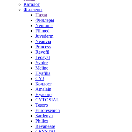
Каталог
Филлеры
Назад
Филлеры
Neuramis
Fillmed
Juvederm
Neauvia
Princess
Revofil
Teosyal
Yvoire
Meline
Hyafilia
CYJ
Коллост
Amalain
Hyacorp
CYTOSIAL
Tesoro
Euroresearch
Sardenya
Phillex
Revanesse
CRYSTAL