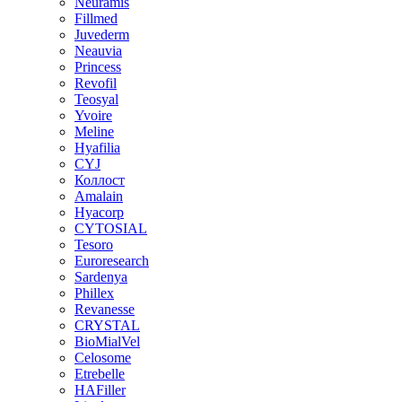
Neuramis
Fillmed
Juvederm
Neauvia
Princess
Revofil
Teosyal
Yvoire
Meline
Hyafilia
CYJ
Коллост
Amalain
Hyacorp
CYTOSIAL
Tesoro
Euroresearch
Sardenya
Phillex
Revanesse
CRYSTAL
BioMialVel
Celosome
Etrebelle
HAFiller