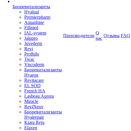
Биоревитализанты
Hyalual
Premierpharm
Aquashine
Fillmed
IAL-system
О
Производители
Отзывы
FAQ
Jalupro
нас
Juvederm
Revi
Profhilo
Twac
Viscoderm
Биоревитализанты
Hyaron
Revitacare
EL SOD
French HA
Lasbeau Aurora
Miracle
ReviNeux
Биоревитализанты
Hyalrepair
Kiara Reju
Elaxen