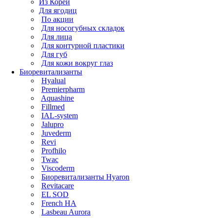
Из Кореи
Для ягодиц
По акции
Для носогубных складок
Для лица
Для контурной пластики
Для губ
Для кожи вокруг глаз
Биоревитализанты
Hyalual
Premierpharm
Aquashine
Fillmed
IAL-system
Jalupro
Juvederm
Revi
Profhilo
Twac
Viscoderm
Биоревитализанты Hyaron
Revitacare
EL SOD
French HA
Lasbeau Aurora