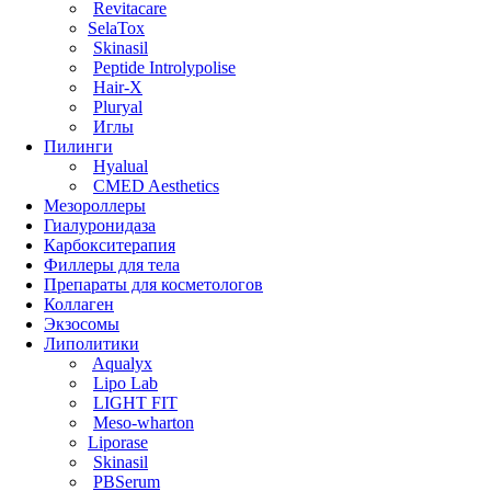
Revitacare
SelaTox
Skinasil
Peptide Introlypolise
Hair-X
Pluryal
Иглы
Пилинги
Hyalual
CMED Aesthetics
Мезороллеры
Гиалуронидаза
Карбокситерапия
Филлеры для тела
Препараты для косметологов
Коллаген
Экзосомы
Липолитики
Aqualyx
Lipo Lab
LIGHT FIT
Meso-wharton
Liporase
Skinasil
PBSerum