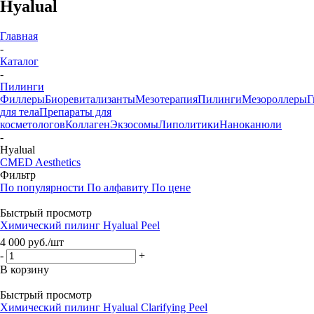
Hyalual
Главная
-
Каталог
-
Пилинги
Филлеры
Биоревитализанты
Мезотерапия
Пилинги
Мезороллеры
Г
для тела
Препараты для
косметологов
Коллаген
Экзосомы
Липолитики
Наноканюли
-
Hyalual
CMED Aesthetics
Фильтр
По популярности
По алфавиту
По цене
Быстрый просмотр
Химический пилинг Hyalual Peel
4 000
руб.
/шт
-
+
В корзину
Быстрый просмотр
Химический пилинг Hyalual Clarifying Peel