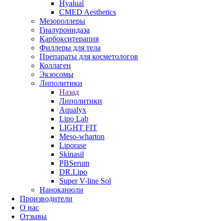
Hyalual
CMED Aesthetics
Мезороллеры
Гиалуронидаза
Карбокситерапия
Филлеры для тела
Препараты для косметологов
Коллаген
Экзосомы
Липолитики
Назад
Липолитики
Aqualyx
Lipo Lab
LIGHT FIT
Meso-wharton
Liporase
Skinasil
PBSerum
DR.Lipo
Super V-line Sol
Наноканюли
Производители
О нас
Отзывы