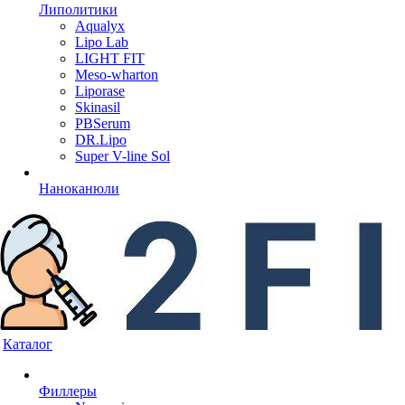
Липолитики
Aqualyx
Lipo Lab
LIGHT FIT
Meso-wharton
Liporase
Skinasil
PBSerum
DR.Lipo
Super V-line Sol
Наноканюли
Каталог
Филлеры