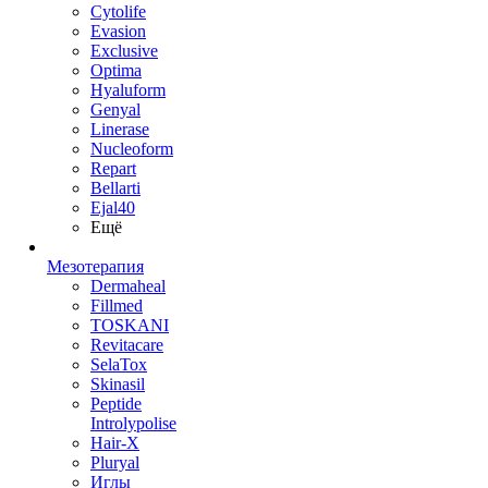
Cytolife
Evasion
Exclusive
Optima
Hyaluform
Genyal
Linerase
Nucleoform
Repart
Bellarti
Ejal40
Ещё
Мезотерапия
Dermaheal
Fillmed
TOSKANI
Revitacare
SelaTox
Skinasil
Peptide
Introlypolise
Hair-X
Pluryal
Иглы