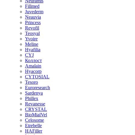
Neuramis
Fillmed
Juvederm
Neauvia
Princess
Revofil
Teosyal
Yvoire
Meline
Hyafilia
CYJ
Коллост
Amalain
Hyacorp
CYTOSIAL
Tesoro
Euroresearch
Sardenya
Phillex
Revanesse
CRYSTAL
BioMialVel
Celosome
Etrebelle
HAFiller