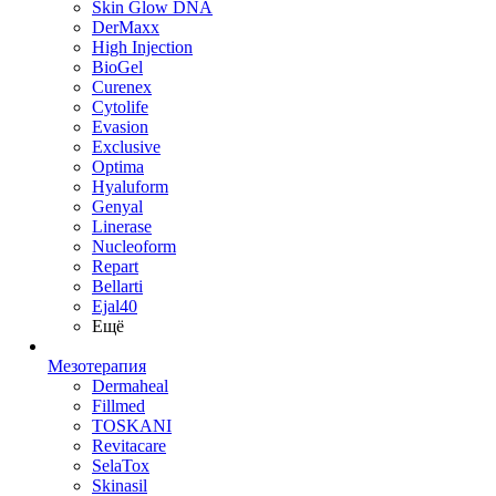
Skin Glow DNA
DerMaxx
High Injection
BioGel
Curenex
Cytolife
Evasion
Exclusive
Optima
Hyaluform
Genyal
Linerase
Nucleoform
Repart
Bellarti
Ejal40
Ещё
Мезотерапия
Dermaheal
Fillmed
TOSKANI
Revitacare
SelaTox
Skinasil