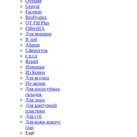
Overage
Genyal
Facetem
BioHyalux
QT Fill Plus
FillersHA
Для морщин
В лоб
Aliaxin
Сферогель
e.p.t.q
Repart
Новинки
Из Кореи
Для ягодиц
По акции
Для носогубных
складок
Для лица
Для контурной
пластики
Для губ
Для кожи вокруг
глаз
Ещё