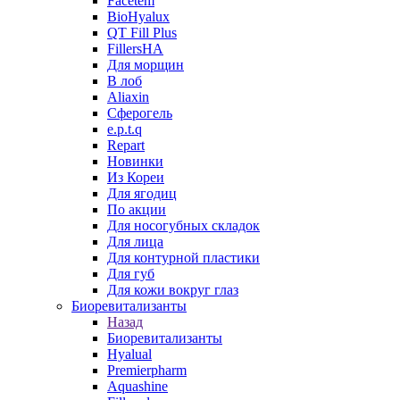
Facetem
BioHyalux
QT Fill Plus
FillersHA
Для морщин
В лоб
Aliaxin
Сферогель
e.p.t.q
Repart
Новинки
Из Кореи
Для ягодиц
По акции
Для носогубных складок
Для лица
Для контурной пластики
Для губ
Для кожи вокруг глаз
Биоревитализанты
Назад
Биоревитализанты
Hyalual
Premierpharm
Aquashine