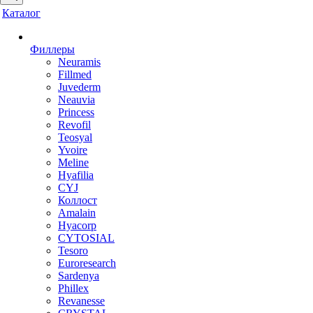
Каталог
Филлеры
Neuramis
Fillmed
Juvederm
Neauvia
Princess
Revofil
Teosyal
Yvoire
Meline
Hyafilia
CYJ
Коллост
Amalain
Hyacorp
CYTOSIAL
Tesoro
Euroresearch
Sardenya
Phillex
Revanesse