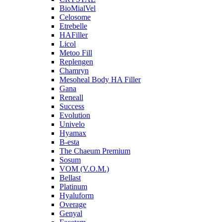
BioMialVel
Celosome
Etrebelle
HAFiller
Licol
Metoo Fill
Replengen
Chamryn
Mesoheal Body HA Filler
Gana
Reneall
Success
Evolution
Univelo
Hyamax
B-esta
The Chaeum Premium
Sosum
VOM (V.O.M.)
Bellast
Platinum
Hyaluform
Overage
Genyal