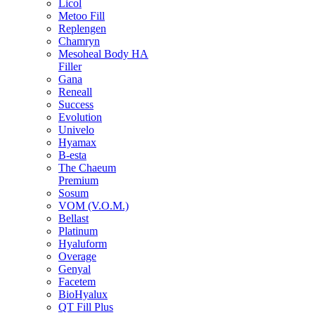
Licol
Metoo Fill
Replengen
Chamryn
Mesoheal Body HA
Filler
Gana
Reneall
Success
Evolution
Univelo
Hyamax
B-esta
The Chaeum
Premium
Sosum
VOM (V.O.M.)
Bellast
Platinum
Hyaluform
Overage
Genyal
Facetem
BioHyalux
QT Fill Plus