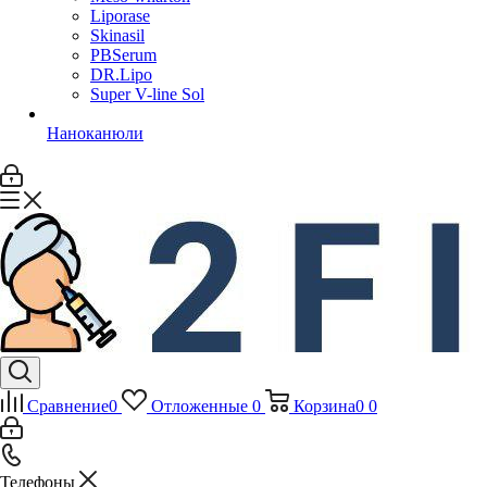
Liporase
Skinasil
PBSerum
DR.Lipo
Super V-line Sol
Наноканюли
Сравнение
0
Отложенные
0
Корзина
0
0
Телефоны