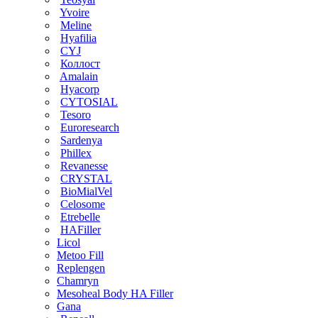
Yvoire
Meline
Hyafilia
CYJ
Коллост
Amalain
Hyacorp
CYTOSIAL
Tesoro
Euroresearch
Sardenya
Phillex
Revanesse
CRYSTAL
BioMialVel
Celosome
Etrebelle
HAFiller
Licol
Metoo Fill
Replengen
Chamryn
Mesoheal Body HA Filler
Gana