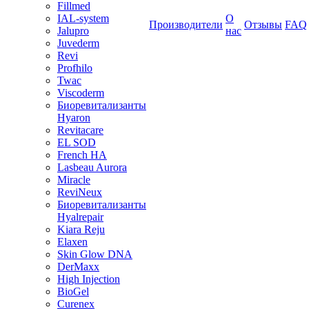
Fillmed
IAL-system
О
Производители
Отзывы
FAQ
Jalupro
нас
Juvederm
Revi
Profhilo
Twac
Viscoderm
Биоревитализанты
Hyaron
Revitacare
EL SOD
French HA
Lasbeau Aurora
Miracle
ReviNeux
Биоревитализанты
Hyalrepair
Kiara Reju
Elaxen
Skin Glow DNA
DerMaxx
High Injection
BioGel
Curenex