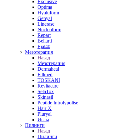
Exclusive
Optima
Hyaluform
Genyal
Linerase
Nucleoform
Repart
Bellarti
Ejal40
Мезотерапия
Назад
Мезотерапия
Dermaheal
Fillmed
TOSKANI
Revitacare
SelaTox
Skinasil
Peptide Introlypolise
Hair-X
Pluryal
Иглы
Пилинги
Назад
Пилинги