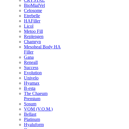
CRYSTAL
BioMialVel
Celosome
Etrebelle
HAFiller
Licol
Metoo Fill
Replengen
Chamryn
Mesoheal Body HA
Filler
Gana
Reneall
Success
Evolution
Univelo
Hyamax
B-esta
The Chaeum
Premium
Sosum
VOM (V.O.M.)
Bellast
Platinum
Hyaluform