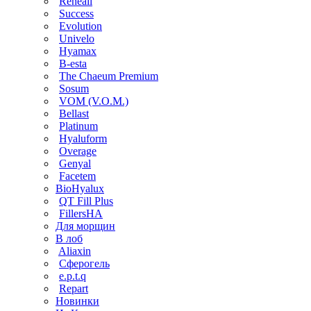
Reneall
Success
Evolution
Univelo
Hyamax
B-esta
The Chaeum Premium
Sosum
VOM (V.O.M.)
Bellast
Platinum
Hyaluform
Overage
Genyal
Facetem
BioHyalux
QT Fill Plus
FillersHA
Для морщин
В лоб
Aliaxin
Сферогель
e.p.t.q
Repart
Новинки