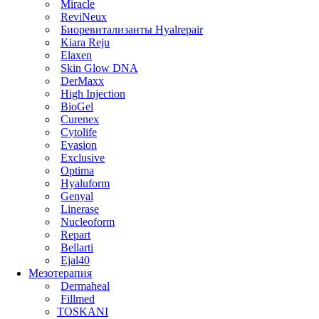
Miracle
ReviNeux
Биоревитализанты Hyalrepair
Kiara Reju
Elaxen
Skin Glow DNA
DerMaxx
High Injection
BioGel
Curenex
Cytolife
Evasion
Exclusive
Optima
Hyaluform
Genyal
Linerase
Nucleoform
Repart
Bellarti
Ejal40
Мезотерапия
Dermaheal
Fillmed
TOSKANI