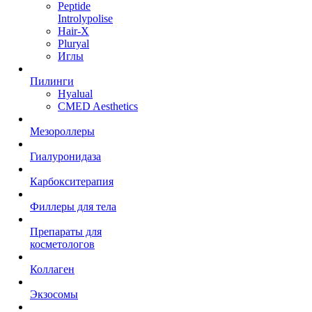
Peptide
Introlypolise
Hair-X
Pluryal
Иглы
Пилинги
Hyalual
CMED Aesthetics
Мезороллеры
Гиалуронидаза
Карбокситерапия
Филлеры для тела
Препараты для
косметологов
Коллаген
Экзосомы