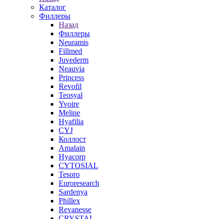
Каталог
Филлеры
Назад
Филлеры
Neuramis
Fillmed
Juvederm
Neauvia
Princess
Revofil
Teosyal
Yvoire
Meline
Hyafilia
CYJ
Коллост
Amalain
Hyacorp
CYTOSIAL
Tesoro
Euroresearch
Sardenya
Phillex
Revanesse
CRYSTAL