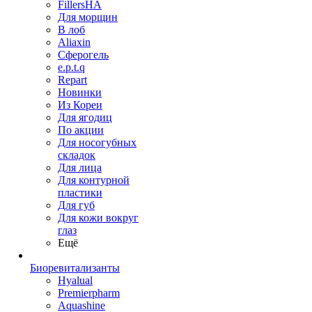
FillersHA
Для морщин
В лоб
Aliaxin
Сферогель
e.p.t.q
Repart
Новинки
Из Кореи
Для ягодиц
По акции
Для носогубных
складок
Для лица
Для контурной
пластики
Для губ
Для кожи вокруг
глаз
Ещё
Биоревитализанты
Hyalual
Premierpharm
Aquashine