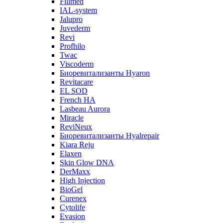
Fillmed
IAL-system
Jalupro
Juvederm
Revi
Profhilo
Twac
Viscoderm
Биоревитализанты Hyaron
Revitacare
EL SOD
French HA
Lasbeau Aurora
Miracle
ReviNeux
Биоревитализанты Hyalrepair
Kiara Reju
Elaxen
Skin Glow DNA
DerMaxx
High Injection
BioGel
Curenex
Cytolife
Evasion