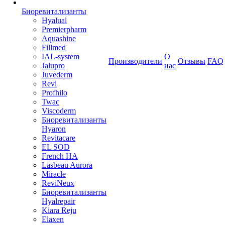
Биоревитализанты
Hyalual
Premierpharm
Aquashine
Fillmed
IAL-system
О
Производители
Отзывы
FAQ
Jalupro
нас
Juvederm
Revi
Profhilo
Twac
Viscoderm
Биоревитализанты
Hyaron
Revitacare
EL SOD
French HA
Lasbeau Aurora
Miracle
ReviNeux
Биоревитализанты
Hyalrepair
Kiara Reju
Elaxen