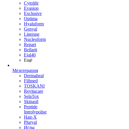
Cytolife
Evasion
Exclusive
Optima
Hyaluform
Genyal
Linerase
Nucleoform
Repart
Bellarti
Ejal40
Ещё
Мезотерапия
Dermaheal
Fillmed
TOSKANI
Revitacare
SelaTox
Skinasil
Peptide
Introlypolise
Hair-X
Pluryal
Иглы