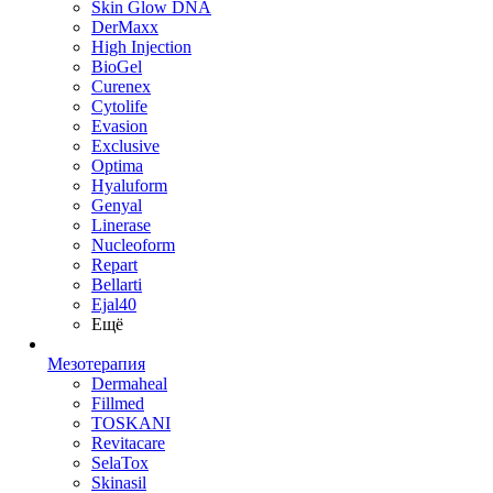
Skin Glow DNA
DerMaxx
High Injection
BioGel
Curenex
Cytolife
Evasion
Exclusive
Optima
Hyaluform
Genyal
Linerase
Nucleoform
Repart
Bellarti
Ejal40
Ещё
Мезотерапия
Dermaheal
Fillmed
TOSKANI
Revitacare
SelaTox
Skinasil