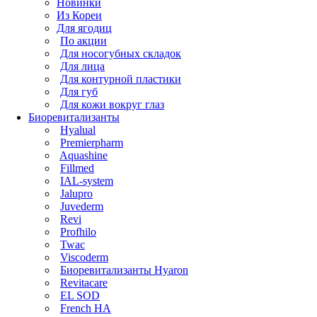
Новинки
Из Кореи
Для ягодиц
По акции
Для носогубных складок
Для лица
Для контурной пластики
Для губ
Для кожи вокруг глаз
Биоревитализанты
Hyalual
Premierpharm
Aquashine
Fillmed
IAL-system
Jalupro
Juvederm
Revi
Profhilo
Twac
Viscoderm
Биоревитализанты Hyaron
Revitacare
EL SOD
French HA