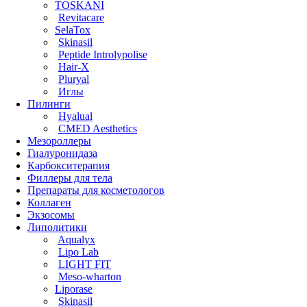
TOSKANI
Revitacare
SelaTox
Skinasil
Peptide Introlypolise
Hair-X
Pluryal
Иглы
Пилинги
Hyalual
CMED Aesthetics
Мезороллеры
Гиалуронидаза
Карбокситерапия
Филлеры для тела
Препараты для косметологов
Коллаген
Экзосомы
Липолитики
Aqualyx
Lipo Lab
LIGHT FIT
Meso-wharton
Liporase
Skinasil