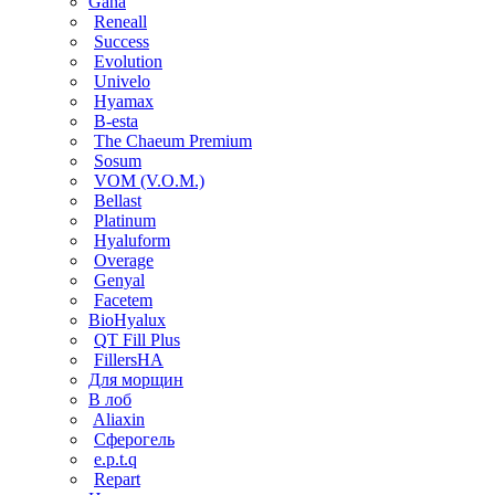
Gana
Reneall
Success
Evolution
Univelo
Hyamax
B-esta
The Chaeum Premium
Sosum
VOM (V.O.M.)
Bellast
Platinum
Hyaluform
Overage
Genyal
Facetem
BioHyalux
QT Fill Plus
FillersHA
Для морщин
В лоб
Aliaxin
Сферогель
e.p.t.q
Repart