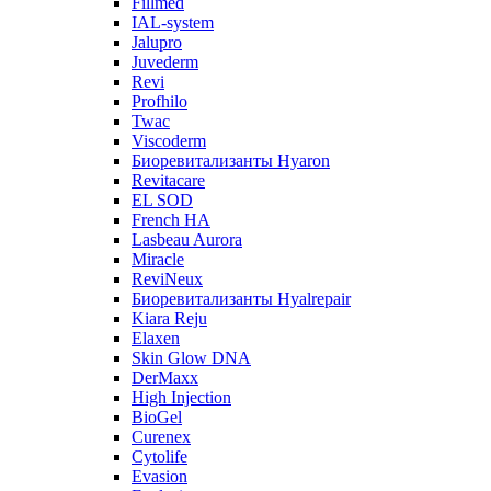
Fillmed
IAL-system
Jalupro
Juvederm
Revi
Profhilo
Twac
Viscoderm
Биоревитализанты Hyaron
Revitacare
EL SOD
French HA
Lasbeau Aurora
Miracle
ReviNeux
Биоревитализанты Hyalrepair
Kiara Reju
Elaxen
Skin Glow DNA
DerMaxx
High Injection
BioGel
Curenex
Cytolife
Evasion