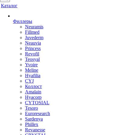
Каталог
Филлеры
Neuramis
Fillmed
Juvederm
Neauvia
Princess
Revofil
Teosyal
Yvoire
Meline
Hyafilia
CYJ
Коллост
Amalain
Hyacorp
CYTOSIAL
Tesoro
Euroresearch
Sardenya
Phillex
Revanesse