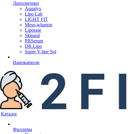
Липолитики
Aqualyx
Lipo Lab
LIGHT FIT
Meso-wharton
Liporase
Skinasil
PBSerum
DR.Lipo
Super V-line Sol
Наноканюли
Каталог
Филлеры