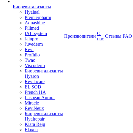
Биоревитализанты
Hyalual
Premierpharm
Aquashine
Fillmed
IAL-system
О
Производители
Отзывы
FAQ
Jalupro
нас
Juvederm
Revi
Profhilo
Twac
Viscoderm
Биоревитализанты
Hyaron
Revitacare
EL SOD
French HA
Lasbeau Aurora
Miracle
ReviNeux
Биоревитализанты
Hyalrepair
Kiara Reju
Elaxen