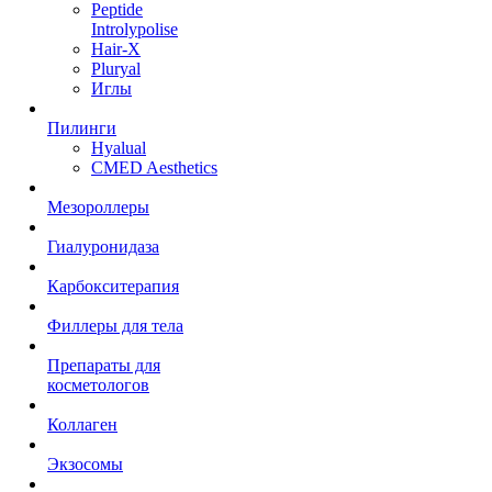
Peptide
Introlypolise
Hair-X
Pluryal
Иглы
Пилинги
Hyalual
CMED Aesthetics
Мезороллеры
Гиалуронидаза
Карбокситерапия
Филлеры для тела
Препараты для
косметологов
Коллаген
Экзосомы