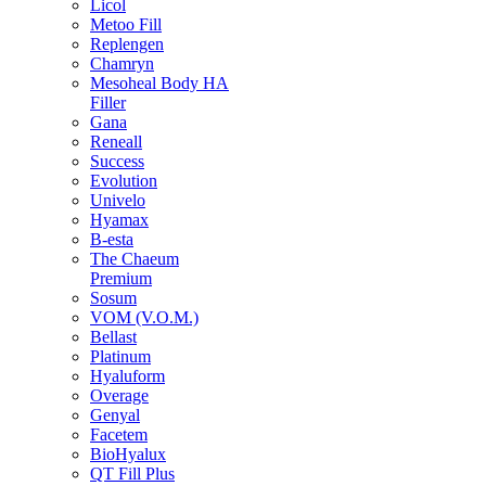
Licol
Metoo Fill
Replengen
Chamryn
Mesoheal Body HA
Filler
Gana
Reneall
Success
Evolution
Univelo
Hyamax
B-esta
The Chaeum
Premium
Sosum
VOM (V.O.M.)
Bellast
Platinum
Hyaluform
Overage
Genyal
Facetem
BioHyalux
QT Fill Plus