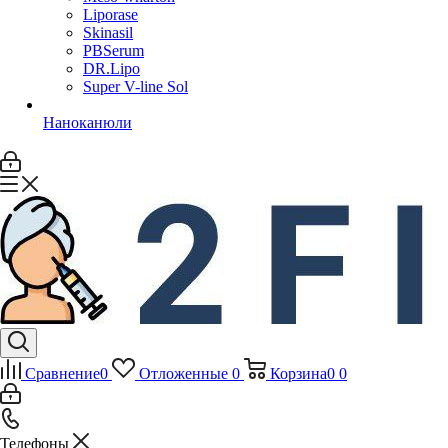
Liporase
Skinasil
PBSerum
DR.Lipo
Super V-line Sol
Наноканюли
Сравнение
0
Отложенные
0
Корзина
0
0
Телефоны