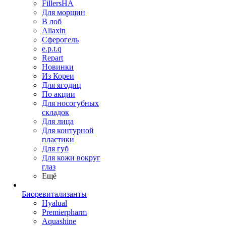
FillersHA
Для морщин
В лоб
Aliaxin
Сферогель
e.p.t.q
Repart
Новинки
Из Кореи
Для ягодиц
По акции
Для носогубных
складок
Для лица
Для контурной
пластики
Для губ
Для кожи вокруг
глаз
Ещё
Биоревитализанты
Hyalual
Premierpharm
Aquashine