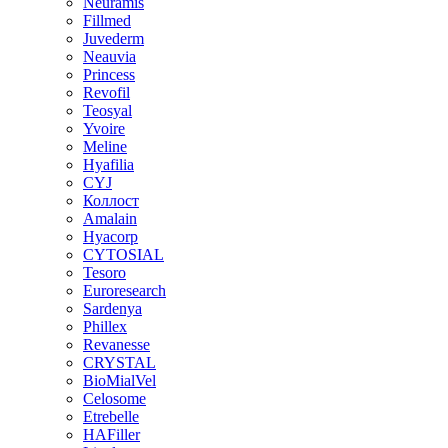
Neuramis
Fillmed
Juvederm
Neauvia
Princess
Revofil
Teosyal
Yvoire
Meline
Hyafilia
CYJ
Коллост
Amalain
Hyacorp
CYTOSIAL
Tesoro
Euroresearch
Sardenya
Phillex
Revanesse
CRYSTAL
BioMialVel
Celosome
Etrebelle
HAFiller