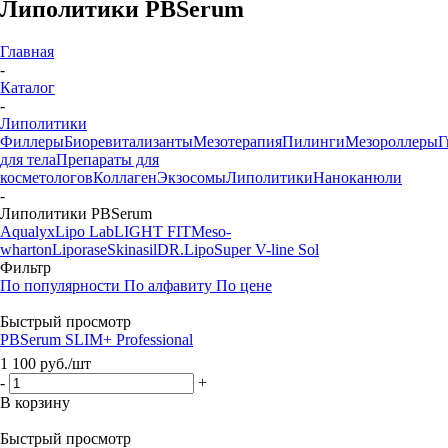
Липолитики PBSerum
Главная
-
Каталог
-
Липолитики
Филлеры
Биоревитализанты
Мезотерапия
Пилинги
Мезороллеры
Г
для тела
Препараты для
косметологов
Коллаген
Экзосомы
Липолитики
Наноканюли
-
Липолитики PBSerum
Aqualyx
Lipo Lab
LIGHT FIT
Meso-
wharton
Liporase
Skinasil
DR.Lipo
Super V-line Sol
Фильтр
По популярности
По алфавиту
По цене
Быстрый просмотр
PBSerum SLIM+ Professional
1 100
руб.
/шт
-
+
В корзину
Быстрый просмотр