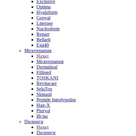
Exclusive
Optima
Hyaluform
Genyal
Linerase
Nucleoform
Repart
Bellarti
Ejal40
Мезотерапия
Назад
Мезотерапия
Dermaheal
Fillmed
TOSKANI
Revitacare
SelaTox
Skinasil
Peptide Introlypolise
Hair-X
Pluryal
Иглы
Пилинги
Назад
Пилинги