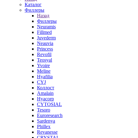
Каталог
Филлеры
Назад
Филлеры
Neuramis
Fillmed
Juvederm
Neauvia
Princess
Revofil
Teosyal
Yvoire
Meline
Hyafilia
CYJ
Коллост
Amalain
Hyacorp
CYTOSIAL
Tesoro
Euroresearch
Sardenya
Phillex
Revanesse
CRYSTAL