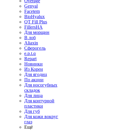
Overage
Genyal
Facetem
BioHyalux
QT Fill Plus
FillersHA
Для морщин
В лоб
Aliaxin
Сферогель
e.p.t.q
Repart
Новинки
Из Кореи
Для ягодиц
По акции
Для носогубных
складок
Для лица
Для контурной
пластики
Для губ
Для кожи вокруг
глаз
Ещё