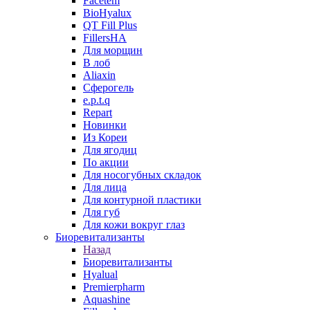
Facetem
BioHyalux
QT Fill Plus
FillersHA
Для морщин
В лоб
Aliaxin
Сферогель
e.p.t.q
Repart
Новинки
Из Кореи
Для ягодиц
По акции
Для носогубных складок
Для лица
Для контурной пластики
Для губ
Для кожи вокруг глаз
Биоревитализанты
Назад
Биоревитализанты
Hyalual
Premierpharm
Aquashine