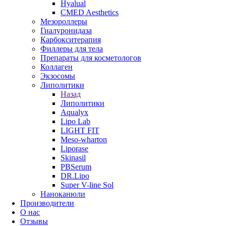
Hyalual
CMED Aesthetics
Мезороллеры
Гиалуронидаза
Карбокситерапия
Филлеры для тела
Препараты для косметологов
Коллаген
Экзосомы
Липолитики
Назад
Липолитики
Aqualyx
Lipo Lab
LIGHT FIT
Meso-wharton
Liporase
Skinasil
PBSerum
DR.Lipo
Super V-line Sol
Наноканюли
Производители
О нас
Отзывы