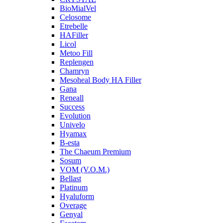
BioMialVel
Celosome
Etrebelle
HAFiller
Licol
Metoo Fill
Replengen
Chamryn
Mesoheal Body HA Filler
Gana
Reneall
Success
Evolution
Univelo
Hyamax
B-esta
The Chaeum Premium
Sosum
VOM (V.O.M.)
Bellast
Platinum
Hyaluform
Overage
Genyal