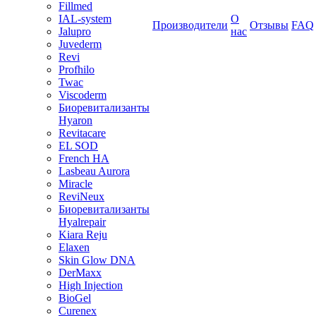
Fillmed
IAL-system
О
Производители
Отзывы
FAQ
Jalupro
нас
Juvederm
Revi
Profhilo
Twac
Viscoderm
Биоревитализанты
Hyaron
Revitacare
EL SOD
French HA
Lasbeau Aurora
Miracle
ReviNeux
Биоревитализанты
Hyalrepair
Kiara Reju
Elaxen
Skin Glow DNA
DerMaxx
High Injection
BioGel
Curenex