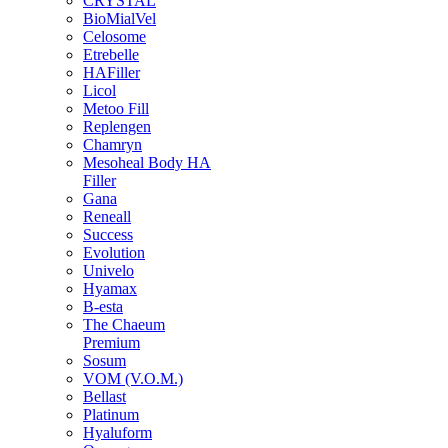
CRYSTAL
BioMialVel
Celosome
Etrebelle
HAFiller
Licol
Metoo Fill
Replengen
Chamryn
Mesoheal Body HA
Filler
Gana
Reneall
Success
Evolution
Univelo
Hyamax
B-esta
The Chaeum
Premium
Sosum
VOM (V.O.M.)
Bellast
Platinum
Hyaluform