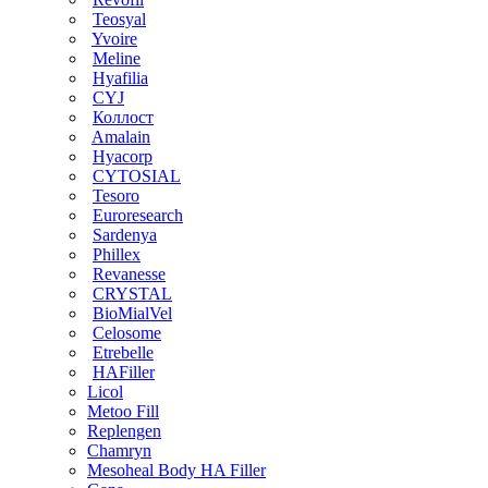
Teosyal
Yvoire
Meline
Hyafilia
CYJ
Коллост
Amalain
Hyacorp
CYTOSIAL
Tesoro
Euroresearch
Sardenya
Phillex
Revanesse
CRYSTAL
BioMialVel
Celosome
Etrebelle
HAFiller
Licol
Metoo Fill
Replengen
Chamryn
Mesoheal Body HA Filler