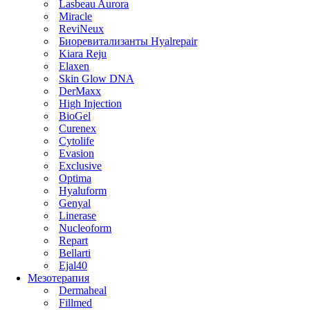
Lasbeau Aurora
Miracle
ReviNeux
Биоревитализанты Hyalrepair
Kiara Reju
Elaxen
Skin Glow DNA
DerMaxx
High Injection
BioGel
Curenex
Cytolife
Evasion
Exclusive
Optima
Hyaluform
Genyal
Linerase
Nucleoform
Repart
Bellarti
Ejal40
Мезотерапия
Dermaheal
Fillmed