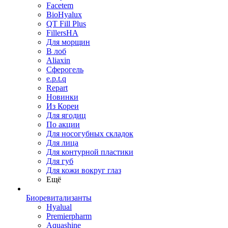
Facetem
BioHyalux
QT Fill Plus
FillersHA
Для морщин
В лоб
Aliaxin
Сферогель
e.p.t.q
Repart
Новинки
Из Кореи
Для ягодиц
По акции
Для носогубных складок
Для лица
Для контурной пластики
Для губ
Для кожи вокруг глаз
Ещё
Биоревитализанты
Hyalual
Premierpharm
Aquashine