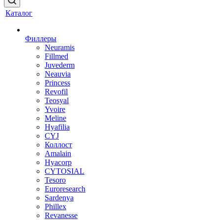
Каталог
Филлеры
Neuramis
Fillmed
Juvederm
Neauvia
Princess
Revofil
Teosyal
Yvoire
Meline
Hyafilia
CYJ
Коллост
Amalain
Hyacorp
CYTOSIAL
Tesoro
Euroresearch
Sardenya
Phillex
Revanesse