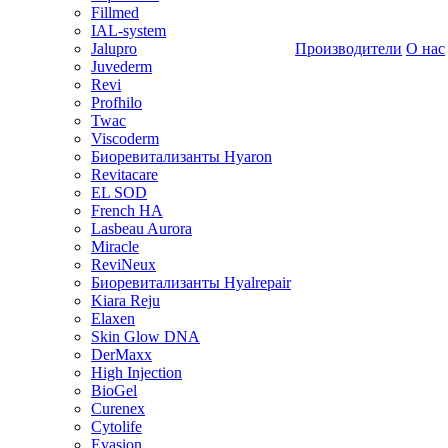
Fillmed
IAL-system
Jalupro
Производители
О нас
Juvederm
Revi
Profhilo
Twac
Viscoderm
Биоревитализанты Hyaron
Revitacare
EL SOD
French HA
Lasbeau Aurora
Miracle
ReviNeux
Биоревитализанты Hyalrepair
Kiara Reju
Elaxen
Skin Glow DNA
DerMaxx
High Injection
BioGel
Curenex
Cytolife
Evasion