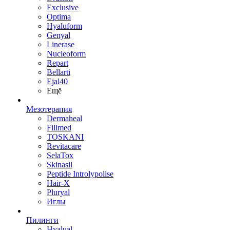
Exclusive
Optima
Hyaluform
Genyal
Linerase
Nucleoform
Repart
Bellarti
Ejal40
Ещё
Мезотерапия
Dermaheal
Fillmed
TOSKANI
Revitacare
SelaTox
Skinasil
Peptide Introlypolise
Hair-X
Pluryal
Иглы
Пилинги
Hyalual