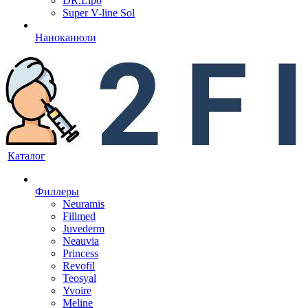
DR.Lipo
Super V-line Sol
Наноканюли
Каталог
Филлеры
Neuramis
Fillmed
Juvederm
Neauvia
Princess
Revofil
Teosyal
Yvoire
Meline