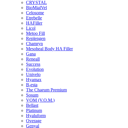
CRYSTAL
BioMialVel
Celosome
Etrebelle
HAFiller
Licol
Metoo Fill
Replengen
Chamryn
Mesoheal Body HA Filler
Gana
Reneall
Success
Evolution
Univelo
Hyamax
B-esta
The Chaeum Premium
Sosum
VOM (V.O.M.)
Bellast
Platinum
Hyaluform
Overage
Genyal