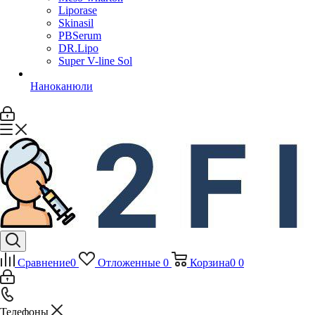
Liporase
Skinasil
PBSerum
DR.Lipo
Super V-line Sol
Наноканюли
Сравнение
0
Отложенные
0
Корзина
0
0
Телефоны