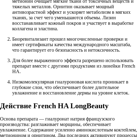
метионин очищает мягкие ткани от токсичных веществ и
тяжелых металлов. Орнитин оказывает мощный
антивозрастной эффект и ускоряет метаболизм в мягких
тканях, за счет чего уменьшаются объемы. Лизин
восстанавливает кожный покров и участвует в выработке
коллагена и эластина.
Биоревитализант прошел многочисленные проверки и
имеет сертификаты качества международного масштаба,
что гарантирует его безопасность и нетоксичность.
Для более выраженного эффекта разрешено использовать
препарат вместе с другими продуктами из линейки French
HA.
Низкомолекулярная гиалуроновая кислота проникает в
глубокие слои, что обеспечивает более длительное
увлажнение и восстановление дермы на уровне клеток.
Действие French HA LongBeauty
Основа препарата — гиалуронат натрия французского
производства: разглаживает морщины, обеспечивает
увлажнение. Содержание усиленно аминокислотным коктейлем,
метионином и орнитином. Два последних активируют процессы