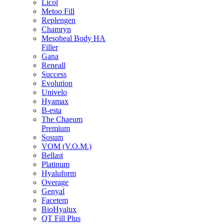
Licol
Metoo Fill
Replengen
Chamryn
Mesoheal Body HA
Filler
Gana
Reneall
Success
Evolution
Univelo
Hyamax
B-esta
The Chaeum
Premium
Sosum
VOM (V.O.M.)
Bellast
Platinum
Hyaluform
Overage
Genyal
Facetem
BioHyalux
QT Fill Plus