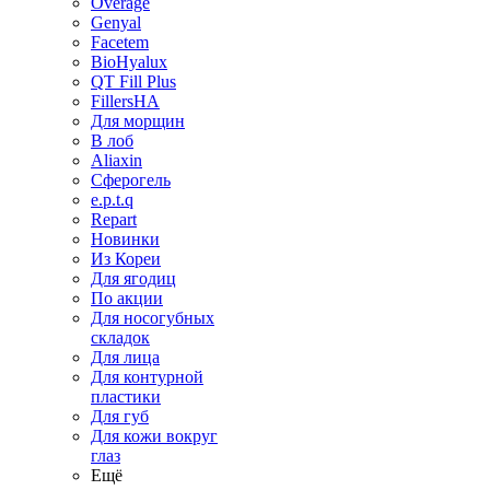
Overage
Genyal
Facetem
BioHyalux
QT Fill Plus
FillersHA
Для морщин
В лоб
Aliaxin
Сферогель
e.p.t.q
Repart
Новинки
Из Кореи
Для ягодиц
По акции
Для носогубных
складок
Для лица
Для контурной
пластики
Для губ
Для кожи вокруг
глаз
Ещё