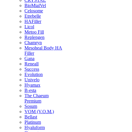
CRYSTAL
BioMialVel
Celosome
Etrebelle
HAFiller
Licol
Metoo Fill
Replengen
Chamryn
Mesoheal Body HA
Filler
Gana
Reneall
Success
Evolution
Univelo
Hyamax
B-esta
The Chaeum
Premium
Sosum
VOM (V.O.M.)
Bellast
Platinum
Hyaluform