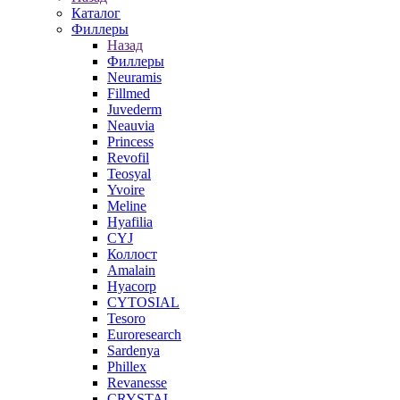
Каталог
Филлеры
Назад
Филлеры
Neuramis
Fillmed
Juvederm
Neauvia
Princess
Revofil
Teosyal
Yvoire
Meline
Hyafilia
CYJ
Коллост
Amalain
Hyacorp
CYTOSIAL
Tesoro
Euroresearch
Sardenya
Phillex
Revanesse
CRYSTAL