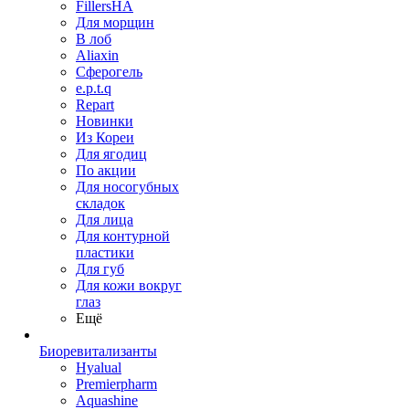
FillersHA
Для морщин
В лоб
Aliaxin
Сферогель
e.p.t.q
Repart
Новинки
Из Кореи
Для ягодиц
По акции
Для носогубных
складок
Для лица
Для контурной
пластики
Для губ
Для кожи вокруг
глаз
Ещё
Биоревитализанты
Hyalual
Premierpharm
Aquashine