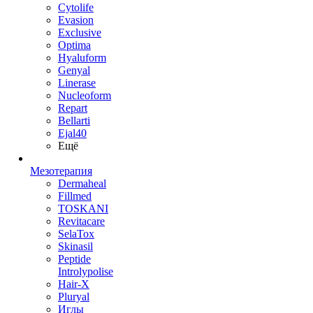
Cytolife
Evasion
Exclusive
Optima
Hyaluform
Genyal
Linerase
Nucleoform
Repart
Bellarti
Ejal40
Ещё
Мезотерапия
Dermaheal
Fillmed
TOSKANI
Revitacare
SelaTox
Skinasil
Peptide
Introlypolise
Hair-X
Pluryal
Иглы