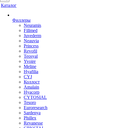
Каталог
Филлеры
Neuramis
Fillmed
Juvederm
Neauvia
Princess
Revofil
Teosyal
Yvoire
Meline
Hyafilia
CYJ
Коллост
Amalain
Hyacorp
CYTOSIAL
Tesoro
Euroresearch
Sardenya
Phillex
Revanesse