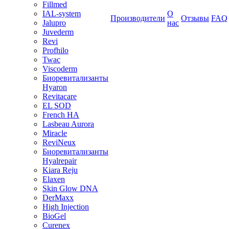
Fillmed
IAL-system
О
Производители
Отзывы
FAQ
Jalupro
нас
Juvederm
Revi
Profhilo
Twac
Viscoderm
Биоревитализанты
Hyaron
Revitacare
EL SOD
French HA
Lasbeau Aurora
Miracle
ReviNeux
Биоревитализанты
Hyalrepair
Kiara Reju
Elaxen
Skin Glow DNA
DerMaxx
High Injection
BioGel
Curenex