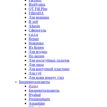
Facetem
BioHyalux
QT Fill Plus
FillersHA
Для морщин
В лоб
Aliaxin
Сферогель
e.p.t.q
Repart
Новинки
Из Кореи
Для ягодиц
По акции
Для носогубных складок
Для лица
Для контурной пластики
Для губ
Для кожи вокруг глаз
Биоревитализанты
Назад
Биоревитализанты
Hyalual
Premierpharm
Aquashine