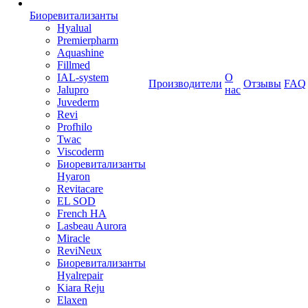
Биоревитализанты
Hyalual
Premierpharm
Aquashine
Fillmed
IAL-system
О
Производители
Отзывы
FAQ
Jalupro
нас
Juvederm
Revi
Profhilo
Twac
Viscoderm
Биоревитализанты
Hyaron
Revitacare
EL SOD
French HA
Lasbeau Aurora
Miracle
ReviNeux
Биоревитализанты
Hyalrepair
Kiara Reju
Elaxen