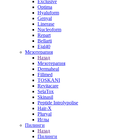
Exclusive
Optima
Hyaluform
Genyal
Linerase
Nucleoform
Repart
Bellarti
Ejal40
Мезотерапия
Назад
Мезотерапия
Dermaheal
Fillmed
TOSKANI
Revitacare
SelaTox
Skinasil
Peptide Introlypolise
Hair-X
Pluryal
Иглы
Пилинги
Назад
Пилинги