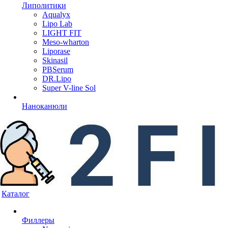
Липолитики
Aqualyx
Lipo Lab
LIGHT FIT
Meso-wharton
Liporase
Skinasil
PBSerum
DR.Lipo
Super V-line Sol
Наноканюли
Каталог
Филлеры