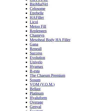
BioMialVel
Celosome
Etrebelle
HAFiller
Licol
Metoo Fill
Replengen
Chamryn
Mesoheal Body HA Filler
Gana
Reneall
Success
Evolution
Univelo
Hyamax
B-esta
The Chaeum Premium
Sosum
VOM (V.O.M.)
Bellast
Platinum
Hyaluform
Overage
Genyal