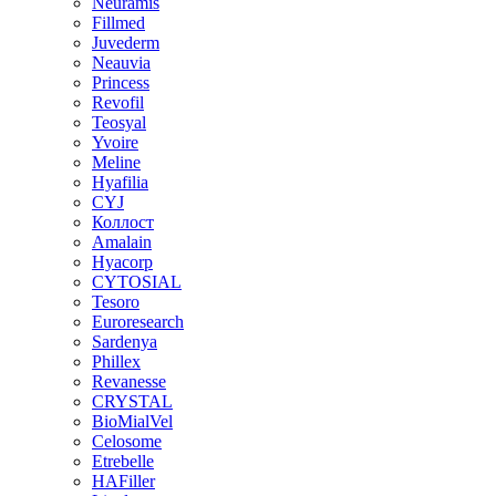
Neuramis
Fillmed
Juvederm
Neauvia
Princess
Revofil
Teosyal
Yvoire
Meline
Hyafilia
CYJ
Коллост
Amalain
Hyacorp
CYTOSIAL
Tesoro
Euroresearch
Sardenya
Phillex
Revanesse
CRYSTAL
BioMialVel
Celosome
Etrebelle
HAFiller