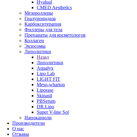
Hyalual
CMED Aesthetics
Мезороллеры
Гиалуронидаза
Карбокситерапия
Филлеры для тела
Препараты для косметологов
Коллаген
Экзосомы
Липолитики
Назад
Липолитики
Aqualyx
Lipo Lab
LIGHT FIT
Meso-wharton
Liporase
Skinasil
PBSerum
DR.Lipo
Super V-line Sol
Наноканюли
Производители
О нас
Отзывы