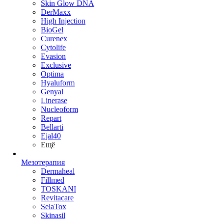
Skin Glow DNA
DerMaxx
High Injection
BioGel
Curenex
Cytolife
Evasion
Exclusive
Optima
Hyaluform
Genyal
Linerase
Nucleoform
Repart
Bellarti
Ejal40
Ещё
Мезотерапия
Dermaheal
Fillmed
TOSKANI
Revitacare
SelaTox
Skinasil