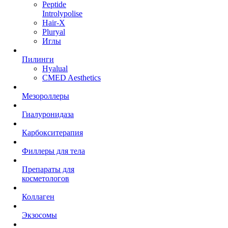
Peptide
Introlypolise
Hair-X
Pluryal
Иглы
Пилинги
Hyalual
CMED Aesthetics
Мезороллеры
Гиалуронидаза
Карбокситерапия
Филлеры для тела
Препараты для
косметологов
Коллаген
Экзосомы