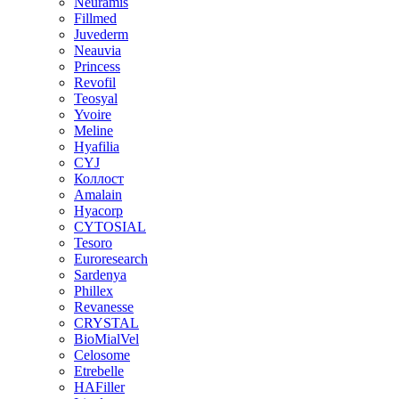
Neuramis
Fillmed
Juvederm
Neauvia
Princess
Revofil
Teosyal
Yvoire
Meline
Hyafilia
CYJ
Коллост
Amalain
Hyacorp
CYTOSIAL
Tesoro
Euroresearch
Sardenya
Phillex
Revanesse
CRYSTAL
BioMialVel
Celosome
Etrebelle
HAFiller