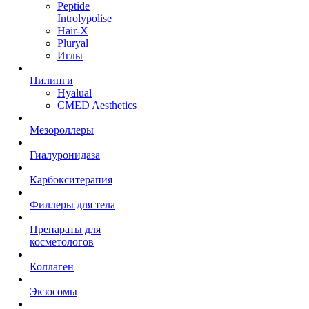
Peptide
Introlypolise
Hair-X
Pluryal
Иглы
Пилинги
Hyalual
CMED Aesthetics
Мезороллеры
Гиалуронидаза
Карбокситерапия
Филлеры для тела
Препараты для
косметологов
Коллаген
Экзосомы