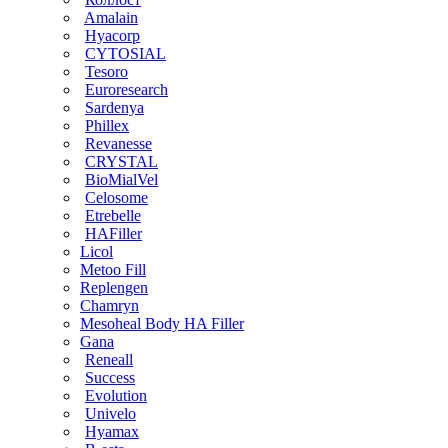
Amalain
Hyacorp
CYTOSIAL
Tesoro
Euroresearch
Sardenya
Phillex
Revanesse
CRYSTAL
BioMialVel
Celosome
Etrebelle
HAFiller
Licol
Metoo Fill
Replengen
Chamryn
Mesoheal Body HA Filler
Gana
Reneall
Success
Evolution
Univelo
Hyamax