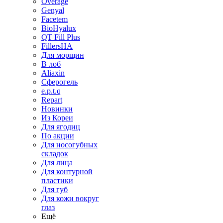
Overage
Genyal
Facetem
BioHyalux
QT Fill Plus
FillersHA
Для морщин
В лоб
Aliaxin
Сферогель
e.p.t.q
Repart
Новинки
Из Кореи
Для ягодиц
По акции
Для носогубных
складок
Для лица
Для контурной
пластики
Для губ
Для кожи вокруг
глаз
Ещё