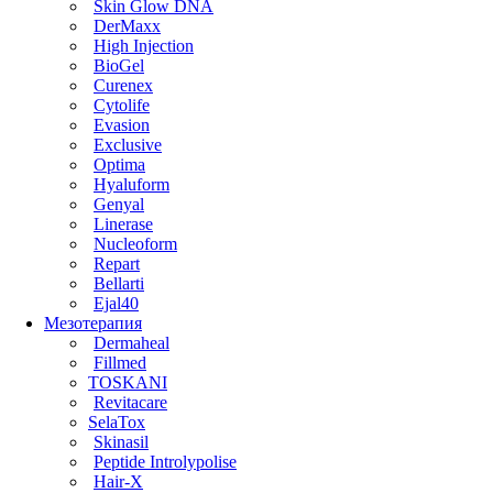
Skin Glow DNA
DerMaxx
High Injection
BioGel
Curenex
Cytolife
Evasion
Exclusive
Optima
Hyaluform
Genyal
Linerase
Nucleoform
Repart
Bellarti
Ejal40
Мезотерапия
Dermaheal
Fillmed
TOSKANI
Revitacare
SelaTox
Skinasil
Peptide Introlypolise
Hair-X