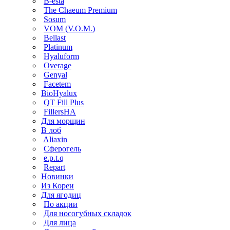
B-esta
The Chaeum Premium
Sosum
VOM (V.O.M.)
Bellast
Platinum
Hyaluform
Overage
Genyal
Facetem
BioHyalux
QT Fill Plus
FillersHA
Для морщин
В лоб
Aliaxin
Сферогель
e.p.t.q
Repart
Новинки
Из Кореи
Для ягодиц
По акции
Для носогубных складок
Для лица