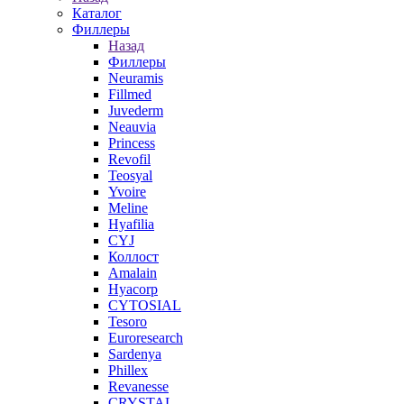
Каталог
Филлеры
Назад
Филлеры
Neuramis
Fillmed
Juvederm
Neauvia
Princess
Revofil
Teosyal
Yvoire
Meline
Hyafilia
CYJ
Коллост
Amalain
Hyacorp
CYTOSIAL
Tesoro
Euroresearch
Sardenya
Phillex
Revanesse
CRYSTAL