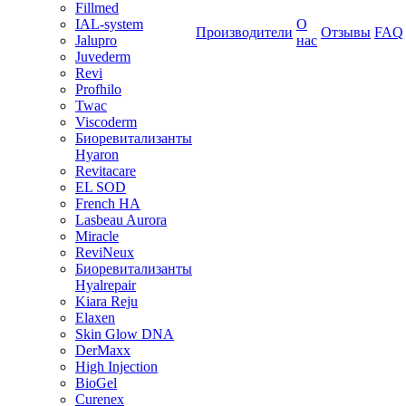
Fillmed
IAL-system
О
Производители
Отзывы
FAQ
Jalupro
нас
Juvederm
Revi
Profhilo
Twac
Viscoderm
Биоревитализанты
Hyaron
Revitacare
EL SOD
French HA
Lasbeau Aurora
Miracle
ReviNeux
Биоревитализанты
Hyalrepair
Kiara Reju
Elaxen
Skin Glow DNA
DerMaxx
High Injection
BioGel
Curenex