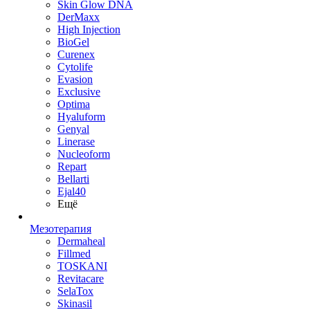
Skin Glow DNA
DerMaxx
High Injection
BioGel
Curenex
Cytolife
Evasion
Exclusive
Optima
Hyaluform
Genyal
Linerase
Nucleoform
Repart
Bellarti
Ejal40
Ещё
Мезотерапия
Dermaheal
Fillmed
TOSKANI
Revitacare
SelaTox
Skinasil