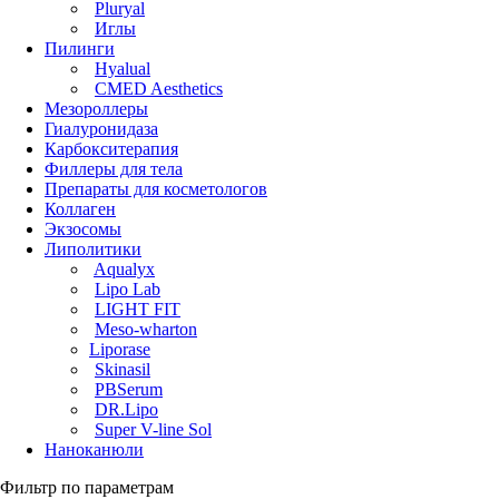
Pluryal
Иглы
Пилинги
Hyalual
CMED Aesthetics
Мезороллеры
Гиалуронидаза
Карбокситерапия
Филлеры для тела
Препараты для косметологов
Коллаген
Экзосомы
Липолитики
Aqualyx
Lipo Lab
LIGHT FIT
Meso-wharton
Liporase
Skinasil
PBSerum
DR.Lipo
Super V-line Sol
Наноканюли
Фильтр по параметрам