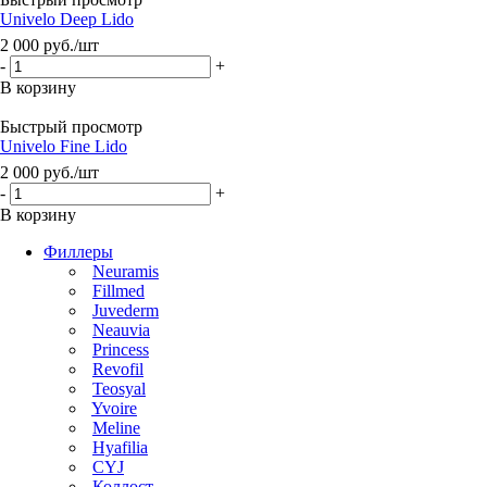
Univelo Deep Lido
2 000
руб.
/шт
-
+
В корзину
Быстрый просмотр
Univelo Fine Lido
2 000
руб.
/шт
-
+
В корзину
Филлеры
Neuramis
Fillmed
Juvederm
Neauvia
Princess
Revofil
Teosyal
Yvoire
Meline
Hyafilia
CYJ
Коллост