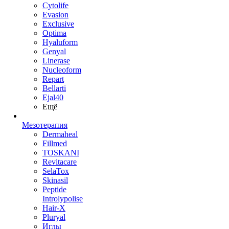
Cytolife
Evasion
Exclusive
Optima
Hyaluform
Genyal
Linerase
Nucleoform
Repart
Bellarti
Ejal40
Ещё
Мезотерапия
Dermaheal
Fillmed
TOSKANI
Revitacare
SelaTox
Skinasil
Peptide
Introlypolise
Hair-X
Pluryal
Иглы