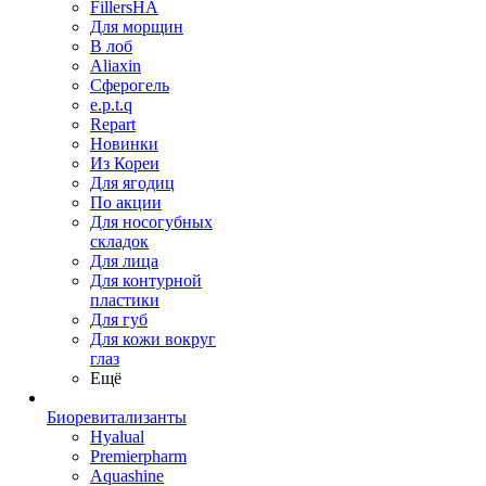
FillersHA
Для морщин
В лоб
Aliaxin
Сферогель
e.p.t.q
Repart
Новинки
Из Кореи
Для ягодиц
По акции
Для носогубных
складок
Для лица
Для контурной
пластики
Для губ
Для кожи вокруг
глаз
Ещё
Биоревитализанты
Hyalual
Premierpharm
Aquashine