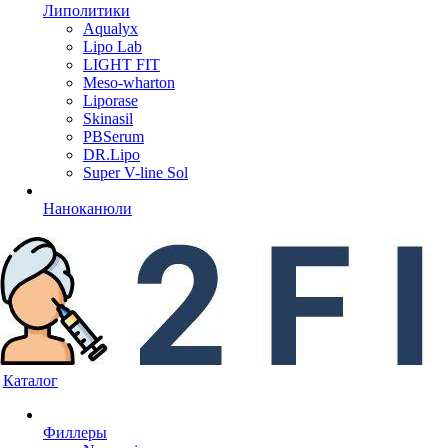
Липолитики
Aqualyx
Lipo Lab
LIGHT FIT
Meso-wharton
Liporase
Skinasil
PBSerum
DR.Lipo
Super V-line Sol
Наноканюли
Каталог
Филлеры