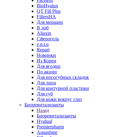
Facetem
BioHyalux
QT Fill Plus
FillersHA
Для морщин
В лоб
Aliaxin
Сферогель
e.p.t.q
Repart
Новинки
Из Кореи
Для ягодиц
По акции
Для носогубных складок
Для лица
Для контурной пластики
Для губ
Для кожи вокруг глаз
Биоревитализанты
Назад
Биоревитализанты
Hyalual
Premierpharm
Aquashine