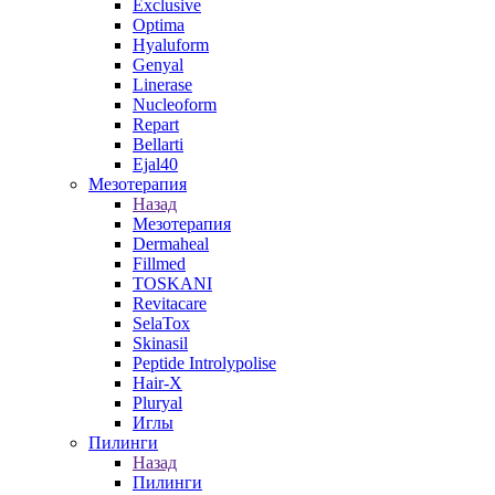
Exclusive
Optima
Hyaluform
Genyal
Linerase
Nucleoform
Repart
Bellarti
Ejal40
Мезотерапия
Назад
Мезотерапия
Dermaheal
Fillmed
TOSKANI
Revitacare
SelaTox
Skinasil
Peptide Introlypolise
Hair-X
Pluryal
Иглы
Пилинги
Назад
Пилинги