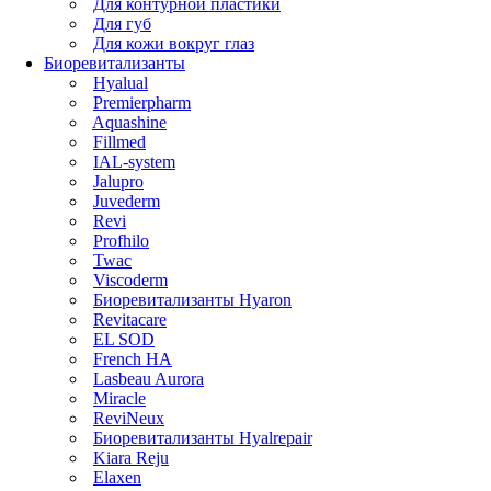
Для контурной пластики
Для губ
Для кожи вокруг глаз
Биоревитализанты
Hyalual
Premierpharm
Aquashine
Fillmed
IAL-system
Jalupro
Juvederm
Revi
Profhilo
Twac
Viscoderm
Биоревитализанты Hyaron
Revitacare
EL SOD
French HA
Lasbeau Aurora
Miracle
ReviNeux
Биоревитализанты Hyalrepair
Kiara Reju
Elaxen