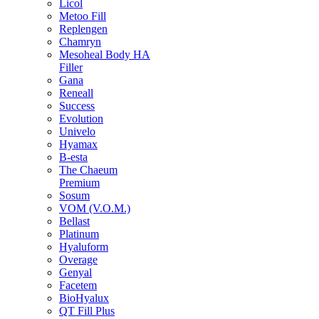
Licol
Metoo Fill
Replengen
Chamryn
Mesoheal Body HA
Filler
Gana
Reneall
Success
Evolution
Univelo
Hyamax
B-esta
The Chaeum
Premium
Sosum
VOM (V.O.M.)
Bellast
Platinum
Hyaluform
Overage
Genyal
Facetem
BioHyalux
QT Fill Plus