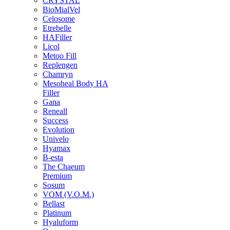
CRYSTAL
BioMialVel
Celosome
Etrebelle
HAFiller
Licol
Metoo Fill
Replengen
Chamryn
Mesoheal Body HA
Filler
Gana
Reneall
Success
Evolution
Univelo
Hyamax
B-esta
The Chaeum
Premium
Sosum
VOM (V.O.M.)
Bellast
Platinum
Hyaluform