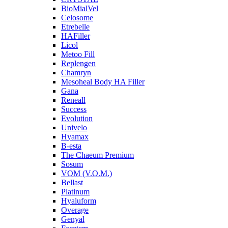
BioMialVel
Celosome
Etrebelle
HAFiller
Licol
Metoo Fill
Replengen
Chamryn
Mesoheal Body HA Filler
Gana
Reneall
Success
Evolution
Univelo
Hyamax
B-esta
The Chaeum Premium
Sosum
VOM (V.O.M.)
Bellast
Platinum
Hyaluform
Overage
Genyal