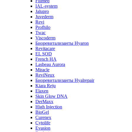
Fillmed
IAL-system
Jalupro
Juvederm
Revi
Profhilo
Twac
Viscoderm
Биоревитализанты Hyaron
Revitacare
EL SOD
French HA
Lasbeau Aurora
Miracle
ReviNeux
Биоревитализанты Hyalrepair
Kiara Reju
Elaxen
Skin Glow DNA
DerMaxx
High Injection
BioGel
Curenex
Cytolife
Evasion