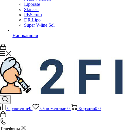
Liporase
Skinasil
PBSerum
DR.Lipo
Super V-line Sol
Наноканюли
Сравнение
0
Отложенные
0
Корзина
0
0
Телефоны