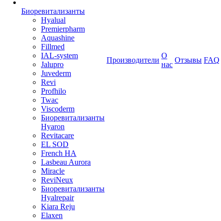
Биоревитализанты
Hyalual
Premierpharm
Aquashine
Fillmed
IAL-system
О
Производители
Отзывы
FAQ
Jalupro
нас
Juvederm
Revi
Profhilo
Twac
Viscoderm
Биоревитализанты
Hyaron
Revitacare
EL SOD
French HA
Lasbeau Aurora
Miracle
ReviNeux
Биоревитализанты
Hyalrepair
Kiara Reju
Elaxen