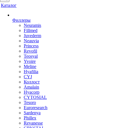
Каталог
Филлеры
Neuramis
Fillmed
Juvederm
Neauvia
Princess
Revofil
Teosyal
Yvoire
Meline
Hyafilia
CYJ
Коллост
Amalain
Hyacorp
CYTOSIAL
Tesoro
Euroresearch
Sardenya
Phillex
Revanesse