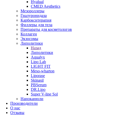
Hyalual
CMED Aesthetics
Мезороллеры
Гиалуронидаза
Карбокситерапия
Филлеры для тела
Препараты для косметологов
Коллаген
Экзосомы
Липолитики
Назад
Липолитики
Aqualyx
Lipo Lab
LIGHT FIT
Meso-wharton
Liporase
Skinasil
PBSerum
DR.Lipo
Super V-line Sol
Наноканюли
Производители
О нас
Отзывы