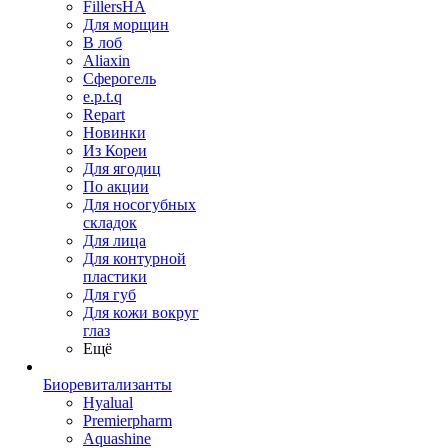
FillersHA
Для морщин
В лоб
Aliaxin
Сферогель
e.p.t.q
Repart
Новинки
Из Кореи
Для ягодиц
По акции
Для носогубных
складок
Для лица
Для контурной
пластики
Для губ
Для кожи вокруг
глаз
Ещё
Биоревитализанты
Hyalual
Premierpharm
Aquashine