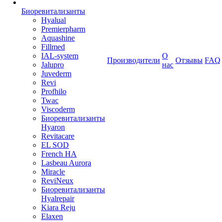
Биоревитализанты
Hyalual
Premierpharm
Aquashine
Fillmed
IAL-system
О
Производители
Отзывы
FAQ
Jalupro
нас
Juvederm
Revi
Profhilo
Twac
Viscoderm
Биоревитализанты
Hyaron
Revitacare
EL SOD
French HA
Lasbeau Aurora
Miracle
ReviNeux
Биоревитализанты
Hyalrepair
Kiara Reju
Elaxen