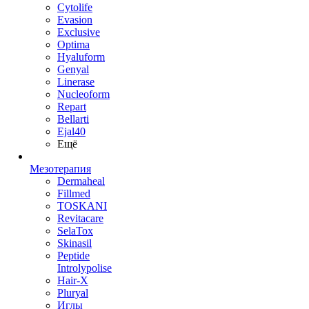
Cytolife
Evasion
Exclusive
Optima
Hyaluform
Genyal
Linerase
Nucleoform
Repart
Bellarti
Ejal40
Ещё
Мезотерапия
Dermaheal
Fillmed
TOSKANI
Revitacare
SelaTox
Skinasil
Peptide
Introlypolise
Hair-X
Pluryal
Иглы