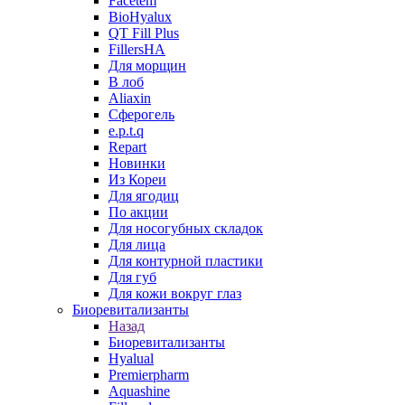
Facetem
BioHyalux
QT Fill Plus
FillersHA
Для морщин
В лоб
Aliaxin
Сферогель
e.p.t.q
Repart
Новинки
Из Кореи
Для ягодиц
По акции
Для носогубных складок
Для лица
Для контурной пластики
Для губ
Для кожи вокруг глаз
Биоревитализанты
Назад
Биоревитализанты
Hyalual
Premierpharm
Aquashine