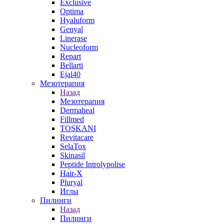
Exclusive
Optima
Hyaluform
Genyal
Linerase
Nucleoform
Repart
Bellarti
Ejal40
Мезотерапия
Назад
Мезотерапия
Dermaheal
Fillmed
TOSKANI
Revitacare
SelaTox
Skinasil
Peptide Introlypolise
Hair-X
Pluryal
Иглы
Пилинги
Назад
Пилинги