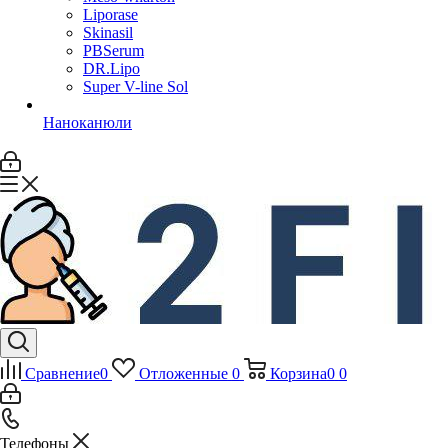
Liporase
Skinasil
PBSerum
DR.Lipo
Super V-line Sol
Наноканюли
Сравнение
0
Отложенные
0
Корзина
0
0
Телефоны