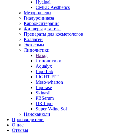
Hyalual
CMED Aesthetics
Мезороллеры
Гиалуронидаза
Карбокситерапия
Филлеры для тела
Препараты для косметологов
Коллаген
Экзосомы
Липолитики
Назад
Липолитики
Aqualyx
Lipo Lab
LIGHT FIT
Meso-wharton
Liporase
Skinasil
PBSerum
DR.Lipo
Super V-line Sol
Наноканюли
Производители
О нас
Отзывы