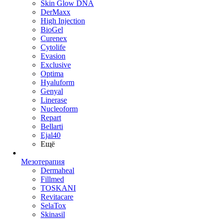
Skin Glow DNA
DerMaxx
High Injection
BioGel
Curenex
Cytolife
Evasion
Exclusive
Optima
Hyaluform
Genyal
Linerase
Nucleoform
Repart
Bellarti
Ejal40
Ещё
Мезотерапия
Dermaheal
Fillmed
TOSKANI
Revitacare
SelaTox
Skinasil