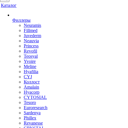
Каталог
Филлеры
Neuramis
Fillmed
Juvederm
Neauvia
Princess
Revofil
Teosyal
Yvoire
Meline
Hyafilia
CYJ
Коллост
Amalain
Hyacorp
CYTOSIAL
Tesoro
Euroresearch
Sardenya
Phillex
Revanesse