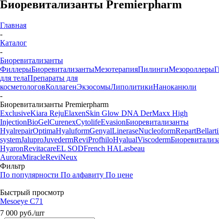
Биоревитализанты Premierpharm
Главная
-
Каталог
-
Биоревитализанты
Филлеры
Биоревитализанты
Мезотерапия
Пилинги
Мезороллеры
Г
для тела
Препараты для
косметологов
Коллаген
Экзосомы
Липолитики
Наноканюли
-
Биоревитализанты Premierpharm
Exclusive
Kiara Reju
Elaxen
Skin Glow DNA
DerMaxx
High
Injection
BioGel
Curenex
Cytolife
Evasion
Биоревитализанты
Hyalrepair
Optima
Hyaluform
Genyal
Linerase
Nucleoform
Repart
Bellarti
system
Jalupro
Juvederm
Revi
Profhilo
Hyalual
Viscoderm
Биоревитализ
Hyaron
Revitacare
EL SOD
French HA
Lasbeau
Aurora
Miracle
ReviNeux
Фильтр
По популярности
По алфавиту
По цене
Быстрый просмотр
Mesoeye C71
7 000
руб.
/шт