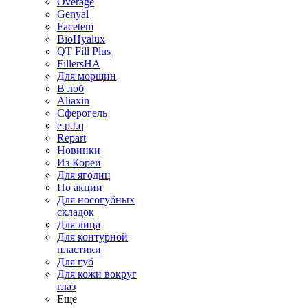
Overage
Genyal
Facetem
BioHyalux
QT Fill Plus
FillersHA
Для морщин
В лоб
Aliaxin
Сферогель
e.p.t.q
Repart
Новинки
Из Кореи
Для ягодиц
По акции
Для носогубных
складок
Для лица
Для контурной
пластики
Для губ
Для кожи вокруг
глаз
Ещё