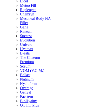
Licol
Metoo Fill
Replengen
Chamryn
Mesoheal Body HA
Filler
Gana
Reneall
Success
Evolution
Univelo
Hyamax
B-esta
The Chaeum
Premium
Sosum
VOM (V.O.M.)
Bellast
Platinum
Hyaluform
Overage
Genyal
Facetem
BioHyalux
QT Fill Plus