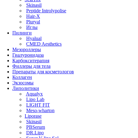
Skinasil
Peptide Introlypolise
Hair-X
Pluryal
Иглы
Пилинги
Hyalual
CMED Aesthetics
Мезороллеры
Гиалуронидаза
Карбокситерапия
Филлеры для тела
Препараты для косметологов
Коллаген
Экзосомы
Липолитики
Aqualyx
Lipo Lab
LIGHT FIT
Meso-wharton
Liporase
Skinasil
PBSerum
DR.Lipo