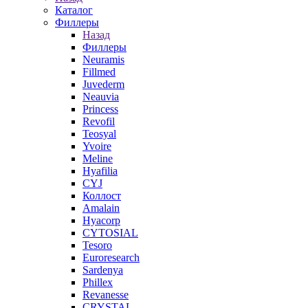
Каталог
Филлеры
Назад
Филлеры
Neuramis
Fillmed
Juvederm
Neauvia
Princess
Revofil
Teosyal
Yvoire
Meline
Hyafilia
CYJ
Коллост
Amalain
Hyacorp
CYTOSIAL
Tesoro
Euroresearch
Sardenya
Phillex
Revanesse
CRYSTAL