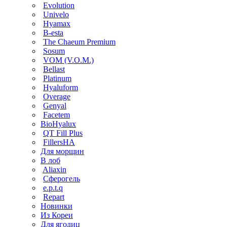
Evolution
Univelo
Hyamax
B-esta
The Chaeum Premium
Sosum
VOM (V.O.M.)
Bellast
Platinum
Hyaluform
Overage
Genyal
Facetem
BioHyalux
QT Fill Plus
FillersHA
Для морщин
В лоб
Aliaxin
Сферогель
e.p.t.q
Repart
Новинки
Из Кореи
Для ягодиц