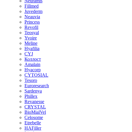
Neuramis
Fillmed
Juvederm
Neauvia
Princess
Revofil
Teosyal
Yvoire
Meline
Hyafilia
CYJ
Коллост
Amalain
Hyacorp
CYTOSIAL
Tesoro
Euroresearch
Sardenya
Phillex
Revanesse
CRYSTAL
BioMialVel
Celosome
Etrebelle
HAFiller