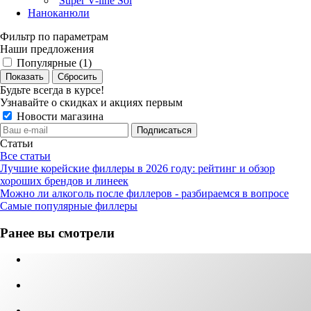
Super V-line Sol
Наноканюли
Фильтр по параметрам
Наши предложения
Популярные (
1
)
Сбросить
Будьте всегда в курсе!
Узнавайте о скидках и акциях первым
Новости магазина
Статьи
Все статьи
Лучшие корейские филлеры в 2026 году: рейтинг и обзор
хороших брендов и линеек
Можно ли алкоголь после филлеров - разбираемся в вопросе
Самые популярные филлеры
Ранее вы смотрели