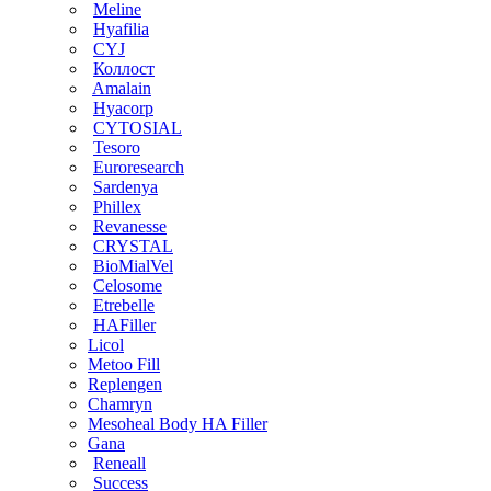
Meline
Hyafilia
CYJ
Коллост
Amalain
Hyacorp
CYTOSIAL
Tesoro
Euroresearch
Sardenya
Phillex
Revanesse
CRYSTAL
BioMialVel
Celosome
Etrebelle
HAFiller
Licol
Metoo Fill
Replengen
Chamryn
Mesoheal Body HA Filler
Gana
Reneall
Success