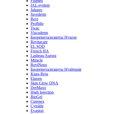
Fillmed
IAL-system
Jalupro
Juvederm
Revi
Profhilo
Twac
Viscoderm
Биоревитализанты Hyaron
Revitacare
EL SOD
French HA
Lasbeau Aurora
Miracle
ReviNeux
Биоревитализанты Hyalrepair
Kiara Reju
Elaxen
Skin Glow DNA
DerMaxx
High Injection
BioGel
Curenex
Cytolife
Evasion