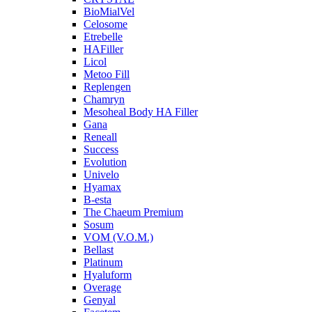
BioMialVel
Celosome
Etrebelle
HAFiller
Licol
Metoo Fill
Replengen
Chamryn
Mesoheal Body HA Filler
Gana
Reneall
Success
Evolution
Univelo
Hyamax
B-esta
The Chaeum Premium
Sosum
VOM (V.O.M.)
Bellast
Platinum
Hyaluform
Overage
Genyal