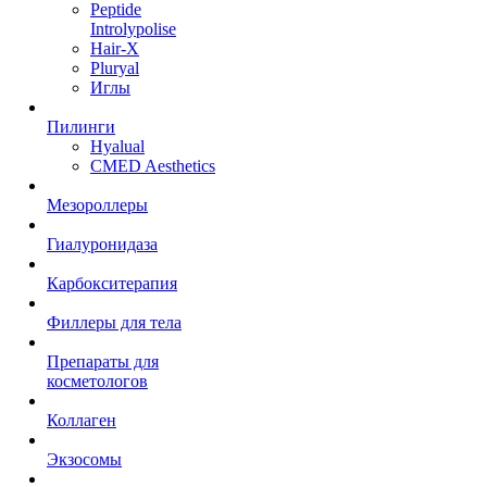
Peptide
Introlypolise
Hair-X
Pluryal
Иглы
Пилинги
Hyalual
CMED Aesthetics
Мезороллеры
Гиалуронидаза
Карбокситерапия
Филлеры для тела
Препараты для
косметологов
Коллаген
Экзосомы