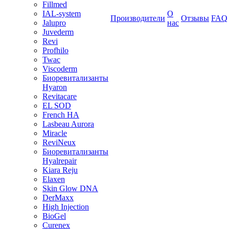
Fillmed
IAL-system
О
Производители
Отзывы
FAQ
Jalupro
нас
Juvederm
Revi
Profhilo
Twac
Viscoderm
Биоревитализанты
Hyaron
Revitacare
EL SOD
French HA
Lasbeau Aurora
Miracle
ReviNeux
Биоревитализанты
Hyalrepair
Kiara Reju
Elaxen
Skin Glow DNA
DerMaxx
High Injection
BioGel
Curenex