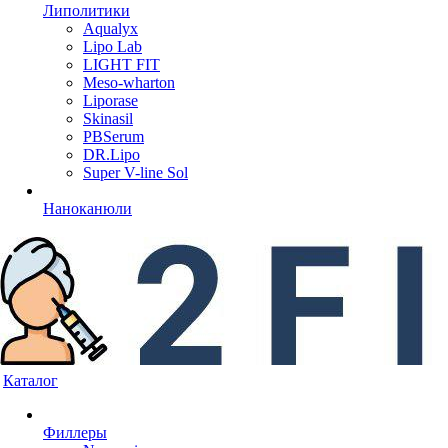
Липолитики
Aqualyx
Lipo Lab
LIGHT FIT
Meso-wharton
Liporase
Skinasil
PBSerum
DR.Lipo
Super V-line Sol
Наноканюли
Каталог
Филлеры