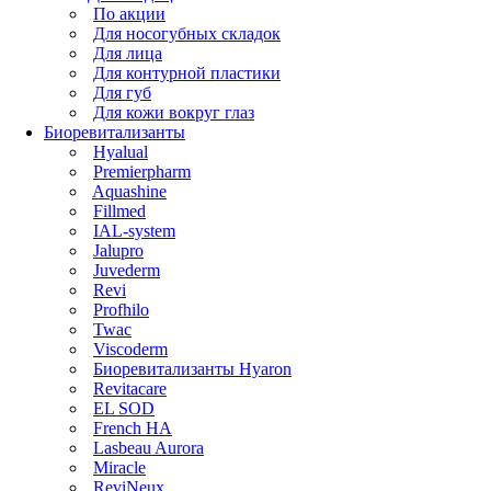
По акции
Для носогубных складок
Для лица
Для контурной пластики
Для губ
Для кожи вокруг глаз
Биоревитализанты
Hyalual
Premierpharm
Aquashine
Fillmed
IAL-system
Jalupro
Juvederm
Revi
Profhilo
Twac
Viscoderm
Биоревитализанты Hyaron
Revitacare
EL SOD
French HA
Lasbeau Aurora
Miracle
ReviNeux