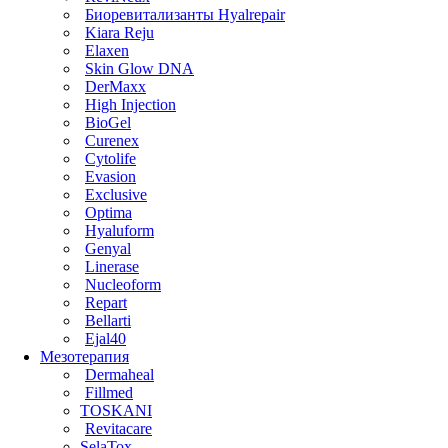
Биоревитализанты Hyalrepair
Kiara Reju
Elaxen
Skin Glow DNA
DerMaxx
High Injection
BioGel
Curenex
Cytolife
Evasion
Exclusive
Optima
Hyaluform
Genyal
Linerase
Nucleoform
Repart
Bellarti
Ejal40
Мезотерапия
Dermaheal
Fillmed
TOSKANI
Revitacare
SelaTox