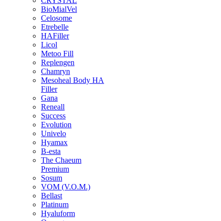
CRYSTAL
BioMialVel
Celosome
Etrebelle
HAFiller
Licol
Metoo Fill
Replengen
Chamryn
Mesoheal Body HA
Filler
Gana
Reneall
Success
Evolution
Univelo
Hyamax
B-esta
The Chaeum
Premium
Sosum
VOM (V.O.M.)
Bellast
Platinum
Hyaluform