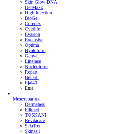
Skin Glow DNA
DerMaxx
High Injection
BioGel
Curenex
Cytolife
Evasion
Exclusive
Optima
Hyaluform
Genyal
Linerase
Nucleoform
Repart
Bellarti
Ejal40
Ещё
Мезотерапия
Dermaheal
Fillmed
TOSKANI
Revitacare
SelaTox
Skinasil