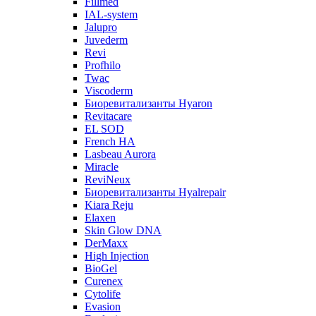
Fillmed
IAL-system
Jalupro
Juvederm
Revi
Profhilo
Twac
Viscoderm
Биоревитализанты Hyaron
Revitacare
EL SOD
French HA
Lasbeau Aurora
Miracle
ReviNeux
Биоревитализанты Hyalrepair
Kiara Reju
Elaxen
Skin Glow DNA
DerMaxx
High Injection
BioGel
Curenex
Cytolife
Evasion