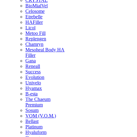
CRYSTAL
BioMialVel
Celosome
Etrebelle
HAFiller
Licol
Metoo Fill
Replengen
Chamryn
Mesoheal Body HA
Filler
Gana
Reneall
Success
Evolution
Univelo
Hyamax
B-esta
The Chaeum
Premium
Sosum
VOM (V.O.M.)
Bellast
Platinum
Hyaluform