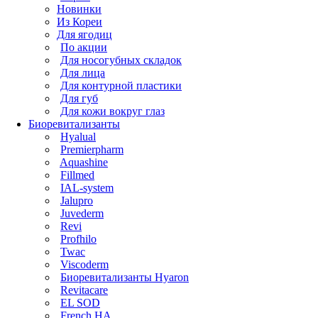
Новинки
Из Кореи
Для ягодиц
По акции
Для носогубных складок
Для лица
Для контурной пластики
Для губ
Для кожи вокруг глаз
Биоревитализанты
Hyalual
Premierpharm
Aquashine
Fillmed
IAL-system
Jalupro
Juvederm
Revi
Profhilo
Twac
Viscoderm
Биоревитализанты Hyaron
Revitacare
EL SOD
French HA