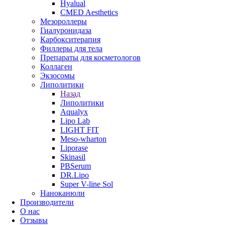
Hyalual
CMED Aesthetics
Мезороллеры
Гиалуронидаза
Карбокситерапия
Филлеры для тела
Препараты для косметологов
Коллаген
Экзосомы
Липолитики
Назад
Липолитики
Aqualyx
Lipo Lab
LIGHT FIT
Meso-wharton
Liporase
Skinasil
PBSerum
DR.Lipo
Super V-line Sol
Наноканюли
Производители
О нас
Отзывы