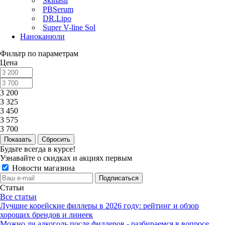
Skinasil
PBSerum
DR.Lipo
Super V-line Sol
Наноканюли
Фильтр по параметрам
Цена
3 200
3 325
3 450
3 575
3 700
Сбросить
Будьте всегда в курсе!
Узнавайте о скидках и акциях первым
Новости магазина
Статьи
Все статьи
Лучшие корейские филлеры в 2026 году: рейтинг и обзор
хороших брендов и линеек
Можно ли алкоголь после филлеров - разбираемся в вопросе