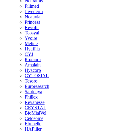
Neuramis
Fillmed
Juvederm
Neauvia
Princess
Revofil
Teosyal
Yvoire
Meline
Hyafilia
CYJ
Коллост
Amalain
Hyacorp
CYTOSIAL
Tesoro
Euroresearch
Sardenya
Phillex
Revanesse
CRYSTAL
BioMialVel
Celosome
Etrebelle
HAFiller