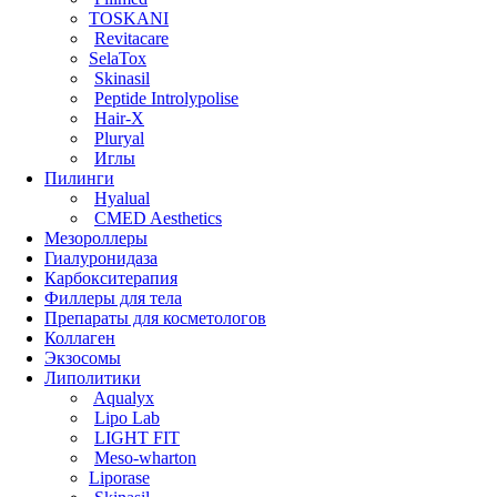
TOSKANI
Revitacare
SelaTox
Skinasil
Peptide Introlypolise
Hair-X
Pluryal
Иглы
Пилинги
Hyalual
CMED Aesthetics
Мезороллеры
Гиалуронидаза
Карбокситерапия
Филлеры для тела
Препараты для косметологов
Коллаген
Экзосомы
Липолитики
Aqualyx
Lipo Lab
LIGHT FIT
Meso-wharton
Liporase