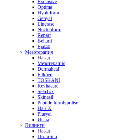
Exclusive
Optima
Hyaluform
Genyal
Linerase
Nucleoform
Repart
Bellarti
Ejal40
Мезотерапия
Назад
Мезотерапия
Dermaheal
Fillmed
TOSKANI
Revitacare
SelaTox
Skinasil
Peptide Introlypolise
Hair-X
Pluryal
Иглы
Пилинги
Назад
Пилинги