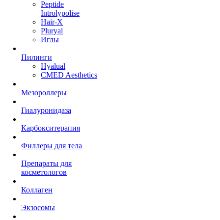
Peptide
Introlypolise
Hair-X
Pluryal
Иглы
Пилинги
Hyalual
CMED Aesthetics
Мезороллеры
Гиалуронидаза
Карбокситерапия
Филлеры для тела
Препараты для
косметологов
Коллаген
Экзосомы