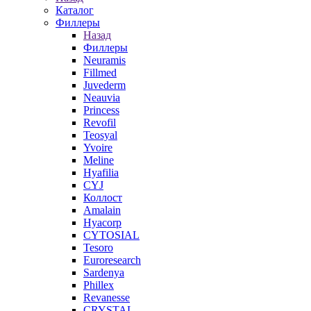
Каталог
Филлеры
Назад
Филлеры
Neuramis
Fillmed
Juvederm
Neauvia
Princess
Revofil
Teosyal
Yvoire
Meline
Hyafilia
CYJ
Коллост
Amalain
Hyacorp
CYTOSIAL
Tesoro
Euroresearch
Sardenya
Phillex
Revanesse
CRYSTAL