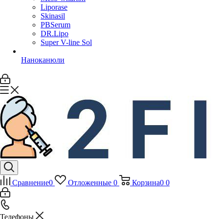
Liporase
Skinasil
PBSerum
DR.Lipo
Super V-line Sol
Наноканюли
Сравнение
0
Отложенные
0
Корзина
0
0
Телефоны