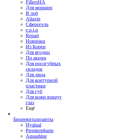
FillersHA
Для морщин
В лоб
Aliaxin
Сферогель
e.p.t.q
Repart
Новинки
Из Кореи
Для ягодиц
По акции
Для носогубных
складок
Для лица
Для контурной
пластики
Для губ
Для кожи вокруг
глаз
Ещё
Биоревитализанты
Hyalual
Premierpharm
Aquashine