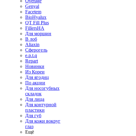
Overage
Genyal
Facetem
BioHyalux
QT Fill Plus
FillersHA
Для морщин
В лоб
Aliaxin
Сферогель
e.p.t.q
Repart
Новинки
Из Кореи
Для ягодиц
По акции
Для носогубных
складок
Для лица
Для контурной
пластики
Для губ
Для кожи вокруг
глаз
Ещё