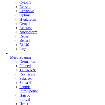
Cytolife
Evasion
Exclusive
Optima
Hyaluform
Genyal
Linerase
Nucleoform
Repart
Bellarti
Ejal40
Ещё
Мезотерапия
Dermaheal
Fillmed
TOSKANI
Revitacare
SelaTox
Skinasil
Peptide
Introlypolise
Hair-X
Pluryal
Иглы