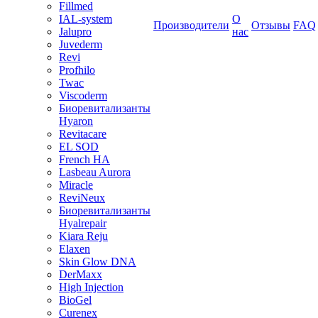
Fillmed
IAL-system
О
Производители
Отзывы
FAQ
Jalupro
нас
Juvederm
Revi
Profhilo
Twac
Viscoderm
Биоревитализанты
Hyaron
Revitacare
EL SOD
French HA
Lasbeau Aurora
Miracle
ReviNeux
Биоревитализанты
Hyalrepair
Kiara Reju
Elaxen
Skin Glow DNA
DerMaxx
High Injection
BioGel
Curenex