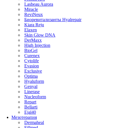
Lasbeau Aurora
Miracle
ReviNeux
Биоревитализанты Hyalrepair
Kiara Reju
Elaxen
Skin Glow DNA
DerMaxx
High Injection
BioGel
Curenex
Cytolife
Evasion
Exclusive
Optima
Hyaluform
Genyal
Linerase
Nucleoform
Repart
Bellarti
Ejal40
Мезотерапия
Dermaheal
Fillmed