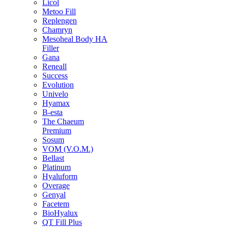
Licol
Metoo Fill
Replengen
Chamryn
Mesoheal Body HA
Filler
Gana
Reneall
Success
Evolution
Univelo
Hyamax
B-esta
The Chaeum
Premium
Sosum
VOM (V.O.M.)
Bellast
Platinum
Hyaluform
Overage
Genyal
Facetem
BioHyalux
QT Fill Plus