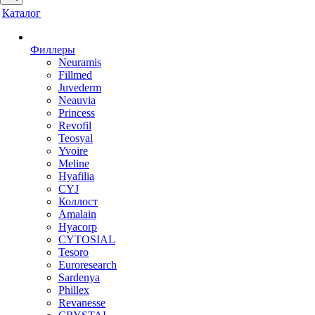
Каталог
Филлеры
Neuramis
Fillmed
Juvederm
Neauvia
Princess
Revofil
Teosyal
Yvoire
Meline
Hyafilia
CYJ
Коллост
Amalain
Hyacorp
CYTOSIAL
Tesoro
Euroresearch
Sardenya
Phillex
Revanesse