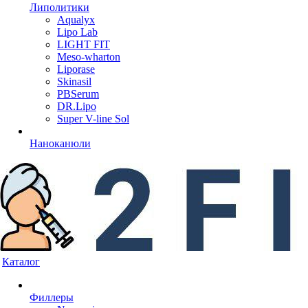
Липолитики
Aqualyx
Lipo Lab
LIGHT FIT
Meso-wharton
Liporase
Skinasil
PBSerum
DR.Lipo
Super V-line Sol
Наноканюли
Каталог
Филлеры