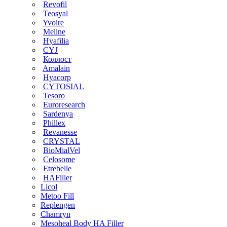
Revofil
Teosyal
Yvoire
Meline
Hyafilia
CYJ
Коллост
Amalain
Hyacorp
CYTOSIAL
Tesoro
Euroresearch
Sardenya
Phillex
Revanesse
CRYSTAL
BioMialVel
Celosome
Etrebelle
HAFiller
Licol
Metoo Fill
Replengen
Chamryn
Mesoheal Body HA Filler