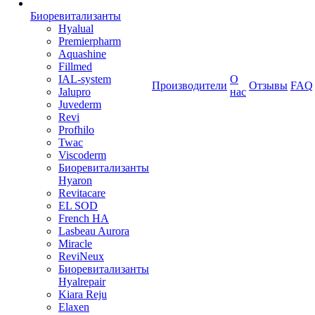
Биоревитализанты
Hyalual
Premierpharm
Aquashine
Fillmed
IAL-system
О
Производители
Отзывы
FAQ
Jalupro
нас
Juvederm
Revi
Profhilo
Twac
Viscoderm
Биоревитализанты
Hyaron
Revitacare
EL SOD
French HA
Lasbeau Aurora
Miracle
ReviNeux
Биоревитализанты
Hyalrepair
Kiara Reju
Elaxen