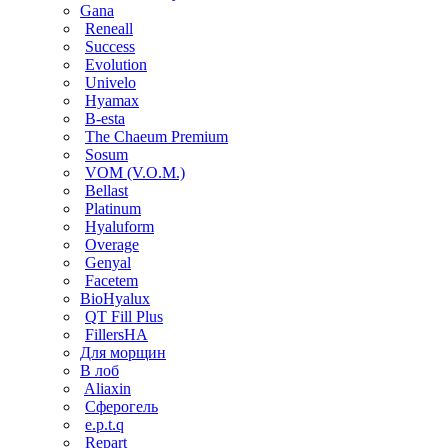
Gana
Reneall
Success
Evolution
Univelo
Hyamax
B-esta
The Chaeum Premium
Sosum
VOM (V.O.M.)
Bellast
Platinum
Hyaluform
Overage
Genyal
Facetem
BioHyalux
QT Fill Plus
FillersHA
Для морщин
В лоб
Aliaxin
Сферогель
e.p.t.q
Repart