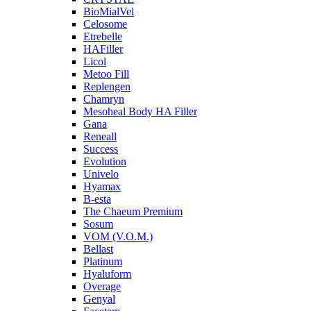
BioMialVel
Celosome
Etrebelle
HAFiller
Licol
Metoo Fill
Replengen
Chamryn
Mesoheal Body HA Filler
Gana
Reneall
Success
Evolution
Univelo
Hyamax
B-esta
The Chaeum Premium
Sosum
VOM (V.O.M.)
Bellast
Platinum
Hyaluform
Overage
Genyal