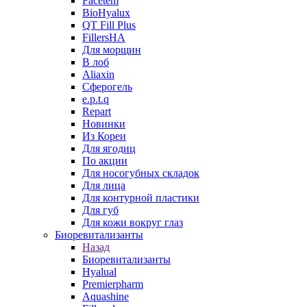
Facetem
BioHyalux
QT Fill Plus
FillersHA
Для морщин
В лоб
Aliaxin
Сферогель
e.p.t.q
Repart
Новинки
Из Кореи
Для ягодиц
По акции
Для носогубных складок
Для лица
Для контурной пластики
Для губ
Для кожи вокруг глаз
Биоревитализанты
Назад
Биоревитализанты
Hyalual
Premierpharm
Aquashine