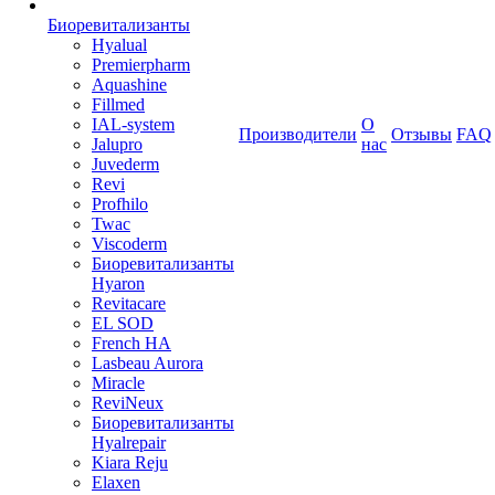
Биоревитализанты
Hyalual
Premierpharm
Aquashine
Fillmed
IAL-system
О
Производители
Отзывы
FAQ
Jalupro
нас
Juvederm
Revi
Profhilo
Twac
Viscoderm
Биоревитализанты
Hyaron
Revitacare
EL SOD
French HA
Lasbeau Aurora
Miracle
ReviNeux
Биоревитализанты
Hyalrepair
Kiara Reju
Elaxen