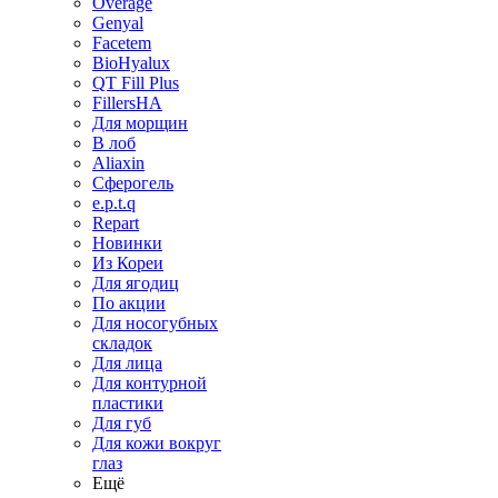
Overage
Genyal
Facetem
BioHyalux
QT Fill Plus
FillersHA
Для морщин
В лоб
Aliaxin
Сферогель
e.p.t.q
Repart
Новинки
Из Кореи
Для ягодиц
По акции
Для носогубных
складок
Для лица
Для контурной
пластики
Для губ
Для кожи вокруг
глаз
Ещё