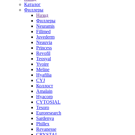
Каталог
Филлеры
Назад
Филлеры
Neuramis
Fillmed
Juvederm
Neauvia
Princess
Revofil
Teosyal
Yvoire
Meline
Hyafilia
CYJ
Коллост
Amalain
Hyacorp
CYTOSIAL
Tesoro
Euroresearch
Sardenya
Phillex
Revanesse
CRYSTAL