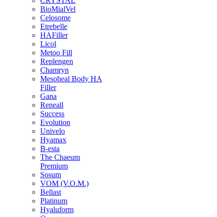
CRYSTAL
BioMialVel
Celosome
Etrebelle
HAFiller
Licol
Metoo Fill
Replengen
Chamryn
Mesoheal Body HA
Filler
Gana
Reneall
Success
Evolution
Univelo
Hyamax
B-esta
The Chaeum
Premium
Sosum
VOM (V.O.M.)
Bellast
Platinum
Hyaluform