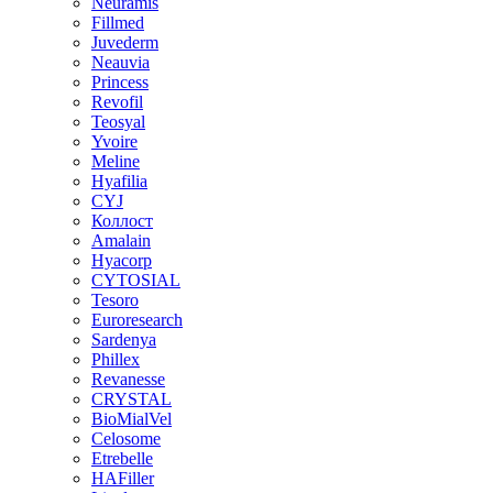
Neuramis
Fillmed
Juvederm
Neauvia
Princess
Revofil
Teosyal
Yvoire
Meline
Hyafilia
CYJ
Коллост
Amalain
Hyacorp
CYTOSIAL
Tesoro
Euroresearch
Sardenya
Phillex
Revanesse
CRYSTAL
BioMialVel
Celosome
Etrebelle
HAFiller