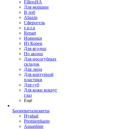
FillersHA
Для морщин
В лоб
Aliaxin
Сферогель
e.p.t.q
Repart
Новинки
Из Кореи
Для ягодиц
По акции
Для носогубных
складок
Для лица
Для контурной
пластики
Для губ
Для кожи вокруг
глаз
Ещё
Биоревитализанты
Hyalual
Premierpharm
Aquashine