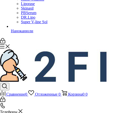
Liporase
Skinasil
PBSerum
DR.Lipo
Super V-line Sol
Наноканюли
Сравнение
0
Отложенные
0
Корзина
0
0
Телефоны