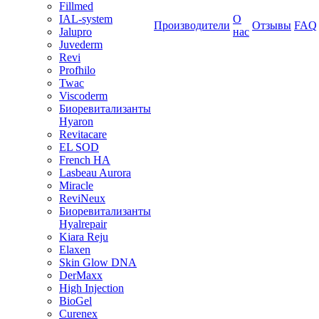
Fillmed
IAL-system
О
Производители
Отзывы
FAQ
Jalupro
нас
Juvederm
Revi
Profhilo
Twac
Viscoderm
Биоревитализанты
Hyaron
Revitacare
EL SOD
French HA
Lasbeau Aurora
Miracle
ReviNeux
Биоревитализанты
Hyalrepair
Kiara Reju
Elaxen
Skin Glow DNA
DerMaxx
High Injection
BioGel
Curenex