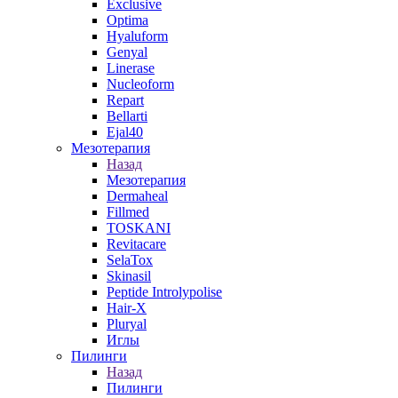
Exclusive
Optima
Hyaluform
Genyal
Linerase
Nucleoform
Repart
Bellarti
Ejal40
Мезотерапия
Назад
Мезотерапия
Dermaheal
Fillmed
TOSKANI
Revitacare
SelaTox
Skinasil
Peptide Introlypolise
Hair-X
Pluryal
Иглы
Пилинги
Назад
Пилинги