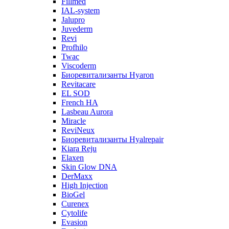
Fillmed
IAL-system
Jalupro
Juvederm
Revi
Profhilo
Twac
Viscoderm
Биоревитализанты Hyaron
Revitacare
EL SOD
French HA
Lasbeau Aurora
Miracle
ReviNeux
Биоревитализанты Hyalrepair
Kiara Reju
Elaxen
Skin Glow DNA
DerMaxx
High Injection
BioGel
Curenex
Cytolife
Evasion