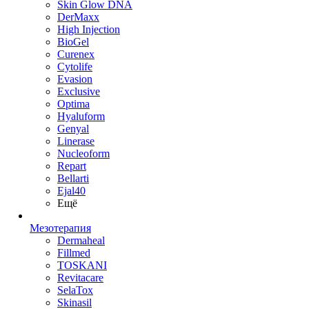
Skin Glow DNA
DerMaxx
High Injection
BioGel
Curenex
Cytolife
Evasion
Exclusive
Optima
Hyaluform
Genyal
Linerase
Nucleoform
Repart
Bellarti
Ejal40
Ещё
Мезотерапия
Dermaheal
Fillmed
TOSKANI
Revitacare
SelaTox
Skinasil