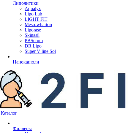
Липолитики
Aqualyx
Lipo Lab
LIGHT FIT
Meso-wharton
Liporase
Skinasil
PBSerum
DR.Lipo
Super V-line Sol
Наноканюли
Каталог
Филлеры