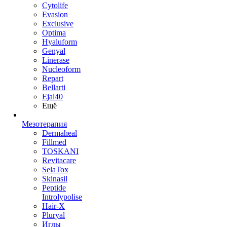
Cytolife
Evasion
Exclusive
Optima
Hyaluform
Genyal
Linerase
Nucleoform
Repart
Bellarti
Ejal40
Ещё
Мезотерапия
Dermaheal
Fillmed
TOSKANI
Revitacare
SelaTox
Skinasil
Peptide
Introlypolise
Hair-X
Pluryal
Иглы