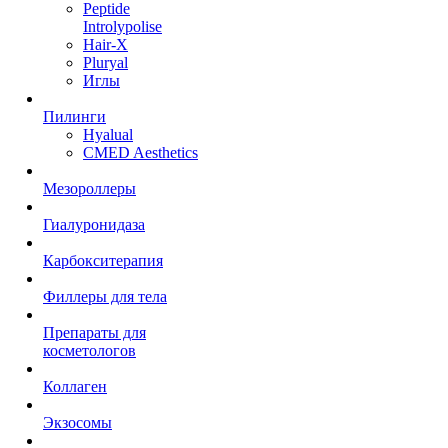
Peptide
Introlypolise
Hair-X
Pluryal
Иглы
Пилинги
Hyalual
CMED Aesthetics
Мезороллеры
Гиалуронидаза
Карбокситерапия
Филлеры для тела
Препараты для
косметологов
Коллаген
Экзосомы