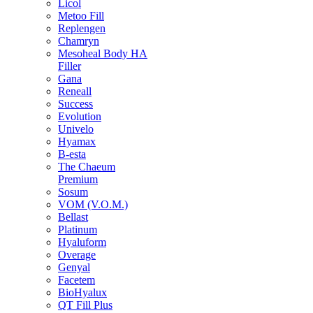
Licol
Metoo Fill
Replengen
Chamryn
Mesoheal Body HA
Filler
Gana
Reneall
Success
Evolution
Univelo
Hyamax
B-esta
The Chaeum
Premium
Sosum
VOM (V.O.M.)
Bellast
Platinum
Hyaluform
Overage
Genyal
Facetem
BioHyalux
QT Fill Plus