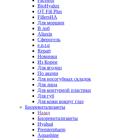
Facetem
BioHyalux
QT Fill Plus
FillersHA
Для морщин
В лоб
Aliaxin
Сферогель
e.p.t.q
Repart
Новинки
Из Кореи
Для ягодиц
По акции
Для носогубных складок
Для лица
Для контурной пластики
Для губ
Для кожи вокруг глаз
Биоревитализанты
Назад
Биоревитализанты
Hyalual
Premierpharm
Aquashine