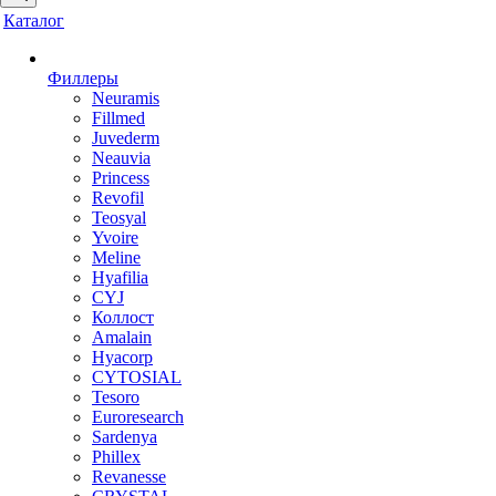
Каталог
Филлеры
Neuramis
Fillmed
Juvederm
Neauvia
Princess
Revofil
Teosyal
Yvoire
Meline
Hyafilia
CYJ
Коллост
Amalain
Hyacorp
CYTOSIAL
Tesoro
Euroresearch
Sardenya
Phillex
Revanesse