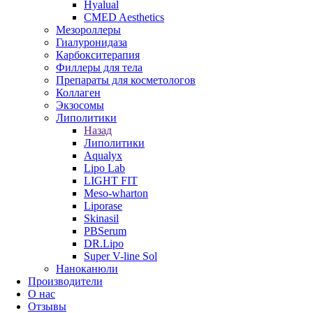
Hyalual
CMED Aesthetics
Мезороллеры
Гиалуронидаза
Карбокситерапия
Филлеры для тела
Препараты для косметологов
Коллаген
Экзосомы
Липолитики
Назад
Липолитики
Aqualyx
Lipo Lab
LIGHT FIT
Meso-wharton
Liporase
Skinasil
PBSerum
DR.Lipo
Super V-line Sol
Наноканюли
Производители
О нас
Отзывы