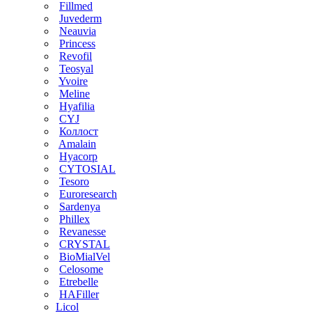
Fillmed
Juvederm
Neauvia
Princess
Revofil
Teosyal
Yvoire
Meline
Hyafilia
CYJ
Коллост
Amalain
Hyacorp
CYTOSIAL
Tesoro
Euroresearch
Sardenya
Phillex
Revanesse
CRYSTAL
BioMialVel
Celosome
Etrebelle
HAFiller
Licol