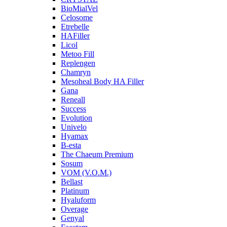
BioMialVel
Celosome
Etrebelle
HAFiller
Licol
Metoo Fill
Replengen
Chamryn
Mesoheal Body HA Filler
Gana
Reneall
Success
Evolution
Univelo
Hyamax
B-esta
The Chaeum Premium
Sosum
VOM (V.O.M.)
Bellast
Platinum
Hyaluform
Overage
Genyal