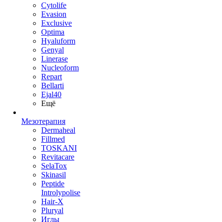
Cytolife
Evasion
Exclusive
Optima
Hyaluform
Genyal
Linerase
Nucleoform
Repart
Bellarti
Ejal40
Ещё
Мезотерапия
Dermaheal
Fillmed
TOSKANI
Revitacare
SelaTox
Skinasil
Peptide
Introlypolise
Hair-X
Pluryal
Иглы