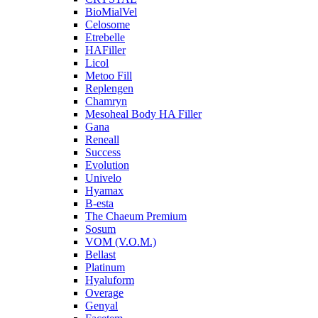
BioMialVel
Celosome
Etrebelle
HAFiller
Licol
Metoo Fill
Replengen
Chamryn
Mesoheal Body HA Filler
Gana
Reneall
Success
Evolution
Univelo
Hyamax
B-esta
The Chaeum Premium
Sosum
VOM (V.O.M.)
Bellast
Platinum
Hyaluform
Overage
Genyal