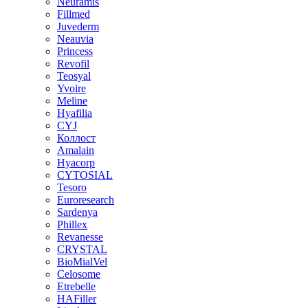
Neuramis
Fillmed
Juvederm
Neauvia
Princess
Revofil
Teosyal
Yvoire
Meline
Hyafilia
CYJ
Коллост
Amalain
Hyacorp
CYTOSIAL
Tesoro
Euroresearch
Sardenya
Phillex
Revanesse
CRYSTAL
BioMialVel
Celosome
Etrebelle
HAFiller