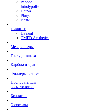
Peptide
Introlypolise
Hair-X
Pluryal
Иглы
Пилинги
Hyalual
CMED Aesthetics
Мезороллеры
Гиалуронидаза
Карбокситерапия
Филлеры для тела
Препараты для
косметологов
Коллаген
Экзосомы