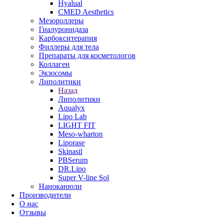
Hyalual
CMED Aesthetics
Мезороллеры
Гиалуронидаза
Карбокситерапия
Филлеры для тела
Препараты для косметологов
Коллаген
Экзосомы
Липолитики
Назад
Липолитики
Aqualyx
Lipo Lab
LIGHT FIT
Meso-wharton
Liporase
Skinasil
PBSerum
DR.Lipo
Super V-line Sol
Наноканюли
Производители
О нас
Отзывы