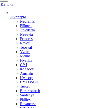
Каталог
Филлеры
Neuramis
Fillmed
Juvederm
Neauvia
Princess
Revofil
Teosyal
Yvoire
Meline
Hyafilia
CYJ
Коллост
Amalain
Hyacorp
CYTOSIAL
Tesoro
Euroresearch
Sardenya
Phillex
Revanesse