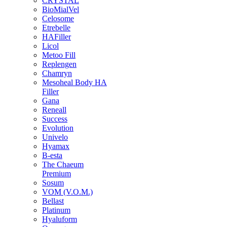
CRYSTAL
BioMialVel
Celosome
Etrebelle
HAFiller
Licol
Metoo Fill
Replengen
Chamryn
Mesoheal Body HA
Filler
Gana
Reneall
Success
Evolution
Univelo
Hyamax
B-esta
The Chaeum
Premium
Sosum
VOM (V.O.M.)
Bellast
Platinum
Hyaluform