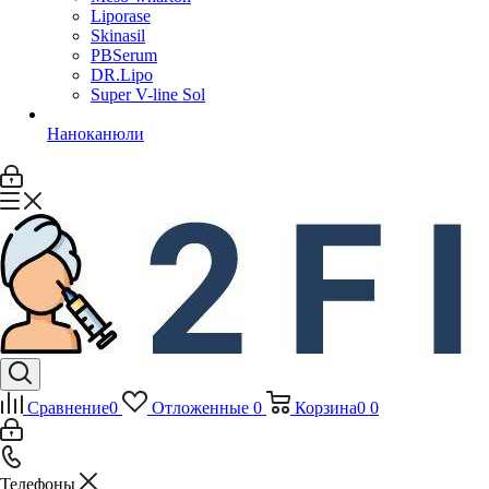
Liporase
Skinasil
PBSerum
DR.Lipo
Super V-line Sol
Наноканюли
Сравнение
0
Отложенные
0
Корзина
0
0
Телефоны