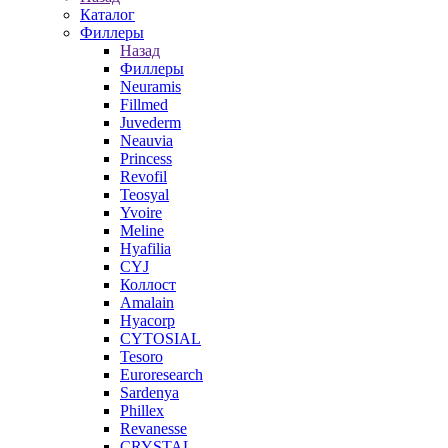
Каталог
Филлеры
Назад
Филлеры
Neuramis
Fillmed
Juvederm
Neauvia
Princess
Revofil
Teosyal
Yvoire
Meline
Hyafilia
CYJ
Коллост
Amalain
Hyacorp
CYTOSIAL
Tesoro
Euroresearch
Sardenya
Phillex
Revanesse
CRYSTAL