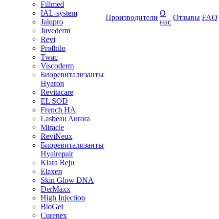
Fillmed
IAL-system
О
Производители
Отзывы
FAQ
Jalupro
нас
Juvederm
Revi
Profhilo
Twac
Viscoderm
Биоревитализанты
Hyaron
Revitacare
EL SOD
French HA
Lasbeau Aurora
Miracle
ReviNeux
Биоревитализанты
Hyalrepair
Kiara Reju
Elaxen
Skin Glow DNA
DerMaxx
High Injection
BioGel
Curenex