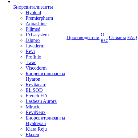
Биоревитализанты
Hyalual
Premierpharm
Aquashine
Fillmed
IAL-system
О
Производители
Отзывы
FAQ
Jalupro
нас
Juvederm
Revi
Profhilo
Twac
Viscoderm
Биоревитализанты
Hyaron
Revitacare
EL SOD
French HA
Lasbeau Aurora
Miracle
ReviNeux
Биоревитализанты
Hyalrepair
Kiara Reju
Elaxen