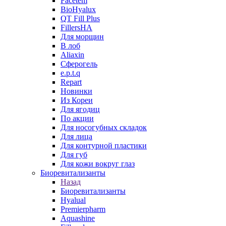
Facetem
BioHyalux
QT Fill Plus
FillersHA
Для морщин
В лоб
Aliaxin
Сферогель
e.p.t.q
Repart
Новинки
Из Кореи
Для ягодиц
По акции
Для носогубных складок
Для лица
Для контурной пластики
Для губ
Для кожи вокруг глаз
Биоревитализанты
Назад
Биоревитализанты
Hyalual
Premierpharm
Aquashine