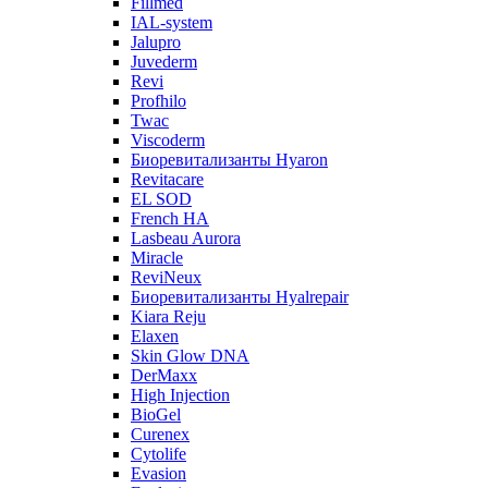
Fillmed
IAL-system
Jalupro
Juvederm
Revi
Profhilo
Twac
Viscoderm
Биоревитализанты Hyaron
Revitacare
EL SOD
French HA
Lasbeau Aurora
Miracle
ReviNeux
Биоревитализанты Hyalrepair
Kiara Reju
Elaxen
Skin Glow DNA
DerMaxx
High Injection
BioGel
Curenex
Cytolife
Evasion