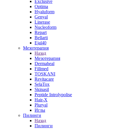
Exclusive
Optima
Hyaluform
Genyal
Linerase
Nucleoform
Repart
Bellarti
Ejal40
Мезотерапия
Назад
Мезотерапия
Dermaheal
Fillmed
TOSKANI
Revitacare
SelaTox
Skinasil
Peptide Introlypolise
Hair-X
Pluryal
Иглы
Пилинги
Назад
Пилинги