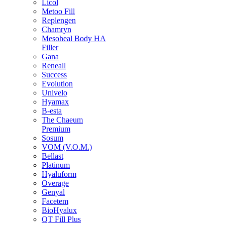
Licol
Metoo Fill
Replengen
Chamryn
Mesoheal Body HA
Filler
Gana
Reneall
Success
Evolution
Univelo
Hyamax
B-esta
The Chaeum
Premium
Sosum
VOM (V.O.M.)
Bellast
Platinum
Hyaluform
Overage
Genyal
Facetem
BioHyalux
QT Fill Plus