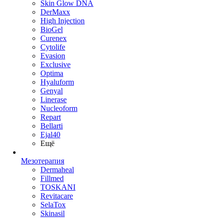
Skin Glow DNA
DerMaxx
High Injection
BioGel
Curenex
Cytolife
Evasion
Exclusive
Optima
Hyaluform
Genyal
Linerase
Nucleoform
Repart
Bellarti
Ejal40
Ещё
Мезотерапия
Dermaheal
Fillmed
TOSKANI
Revitacare
SelaTox
Skinasil