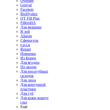
Overage
Genyal
Facetem
BioHyalux
QT Fill Plus
FillersHA
Для морщин
В лоб
Aliaxin
Сферогель
e.p.t.q
Repart
Новинки
Из Кореи
Для ягодиц
По акции
Для носогубных
складок
Для лица
Для контурной
пластики
Для губ
Для кожи вокруг
глаз
Ещё