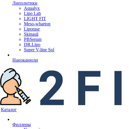
Липолитики
Aqualyx
Lipo Lab
LIGHT FIT
Meso-wharton
Liporase
Skinasil
PBSerum
DR.Lipo
Super V-line Sol
Наноканюли
Каталог
Филлеры