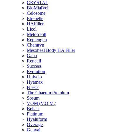
CRYSTAL
BioMialVel
Celosome
Etrebelle
HAFiller
Licol
Metoo Fill
Replengen
Chamryn
Mesoheal Body HA Filler
Gana
Reneall
Success
Evolution
Univelo
Hyamax
B-esta
The Chaeum Premium
Sosum
VOM (V.O.M.)
Bellast
Platinum
Hyaluform
Overage
Genyal