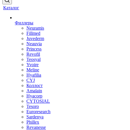
Каталог
Филлеры
Neuramis
Fillmed
Juvederm
Neauvia
Princess
Revofil
Teosyal
Yvoire
Meline
Hyafilia
CYJ
Коллост
Amalain
Hyacorp
CYTOSIAL
Tesoro
Euroresearch
Sardenya
Phillex
Revanesse