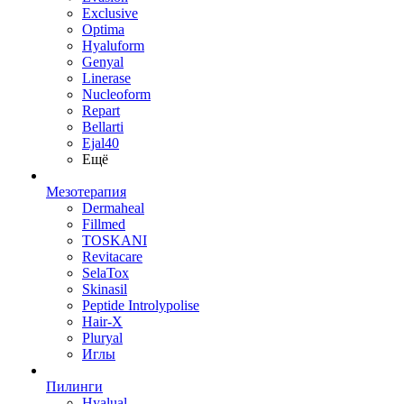
Exclusive
Optima
Hyaluform
Genyal
Linerase
Nucleoform
Repart
Bellarti
Ejal40
Ещё
Мезотерапия
Dermaheal
Fillmed
TOSKANI
Revitacare
SelaTox
Skinasil
Peptide Introlypolise
Hair-X
Pluryal
Иглы
Пилинги
Hyalual