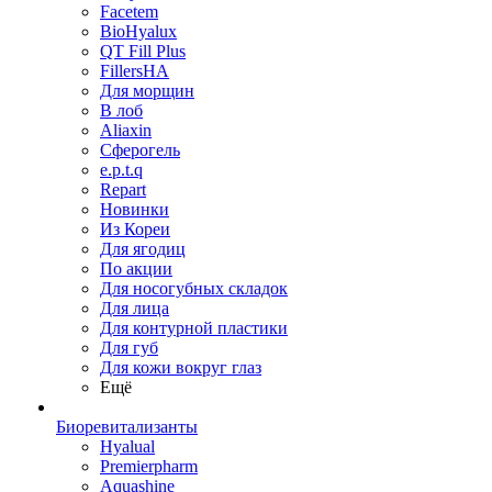
Facetem
BioHyalux
QT Fill Plus
FillersHA
Для морщин
В лоб
Aliaxin
Сферогель
e.p.t.q
Repart
Новинки
Из Кореи
Для ягодиц
По акции
Для носогубных складок
Для лица
Для контурной пластики
Для губ
Для кожи вокруг глаз
Ещё
Биоревитализанты
Hyalual
Premierpharm
Aquashine