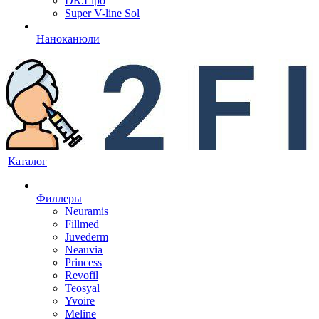
DR.Lipo
Super V-line Sol
Наноканюли
Каталог
Филлеры
Neuramis
Fillmed
Juvederm
Neauvia
Princess
Revofil
Teosyal
Yvoire
Meline