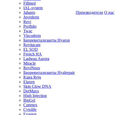
Fillmed
IAL-system
Jalupro
Производители
О нас
Juvederm
Revi
Profhilo
Twac
Viscoderm
Биоревитализанты Hyaron
Revitacare
EL SOD
French HA
Lasbeau Aurora
Miracle
ReviNeux
Биоревитализанты Hyalrepair
Kiara Reju
Elaxen
Skin Glow DNA
DerMaxx
High Injection
BioGel
Curenex
Cytolife
Evasion