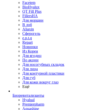
Facetem
BioHyalux
QT Fill Plus
FillersHA
Для морщин
В лоб
Aliaxin
Сферогель
e.p.t.q
Repart
Новинки
Из Кореи
Для ягодиц
По акции
Для носогубных складок
Для лица
Для контурной пластики
Для губ
Для кожи вокруг глаз
Ещё
Биоревитализанты
Hyalual
Premierpharm
Aquashine