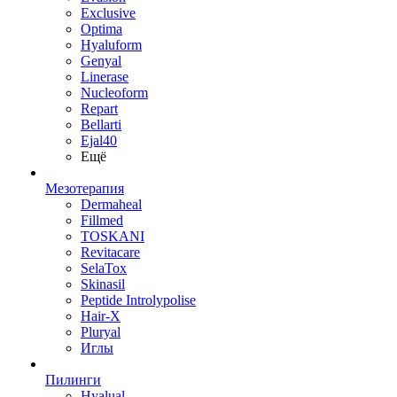
Exclusive
Optima
Hyaluform
Genyal
Linerase
Nucleoform
Repart
Bellarti
Ejal40
Ещё
Мезотерапия
Dermaheal
Fillmed
TOSKANI
Revitacare
SelaTox
Skinasil
Peptide Introlypolise
Hair-X
Pluryal
Иглы
Пилинги
Hyalual