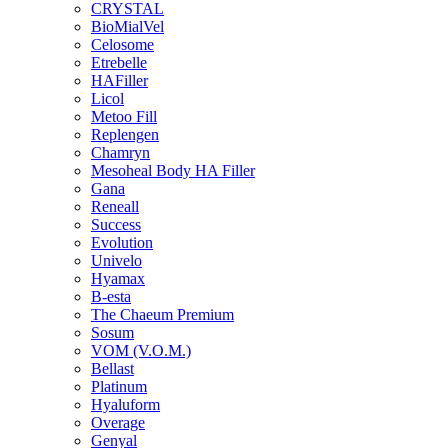
CRYSTAL
BioMialVel
Celosome
Etrebelle
HAFiller
Licol
Metoo Fill
Replengen
Chamryn
Mesoheal Body HA Filler
Gana
Reneall
Success
Evolution
Univelo
Hyamax
B-esta
The Chaeum Premium
Sosum
VOM (V.O.M.)
Bellast
Platinum
Hyaluform
Overage
Genyal