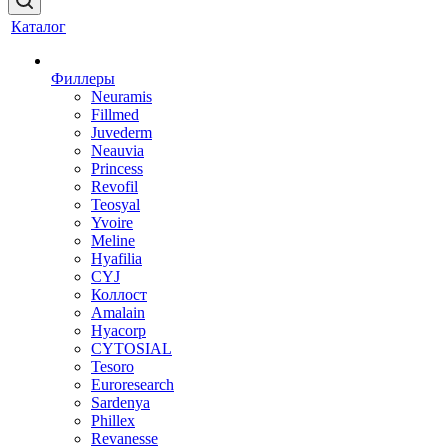
Каталог
Филлеры
Neuramis
Fillmed
Juvederm
Neauvia
Princess
Revofil
Teosyal
Yvoire
Meline
Hyafilia
CYJ
Коллост
Amalain
Hyacorp
CYTOSIAL
Tesoro
Euroresearch
Sardenya
Phillex
Revanesse