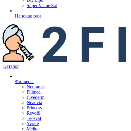
DR.Lipo
Super V-line Sol
Наноканюли
Каталог
Филлеры
Neuramis
Fillmed
Juvederm
Neauvia
Princess
Revofil
Teosyal
Yvoire
Meline