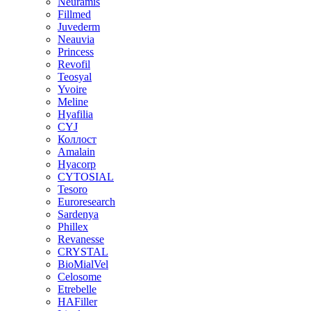
Neuramis
Fillmed
Juvederm
Neauvia
Princess
Revofil
Teosyal
Yvoire
Meline
Hyafilia
CYJ
Коллост
Amalain
Hyacorp
CYTOSIAL
Tesoro
Euroresearch
Sardenya
Phillex
Revanesse
CRYSTAL
BioMialVel
Celosome
Etrebelle
HAFiller