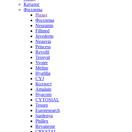
Каталог
Филлеры
Назад
Филлеры
Neuramis
Fillmed
Juvederm
Neauvia
Princess
Revofil
Teosyal
Yvoire
Meline
Hyafilia
CYJ
Коллост
Amalain
Hyacorp
CYTOSIAL
Tesoro
Euroresearch
Sardenya
Phillex
Revanesse
CRYSTAL