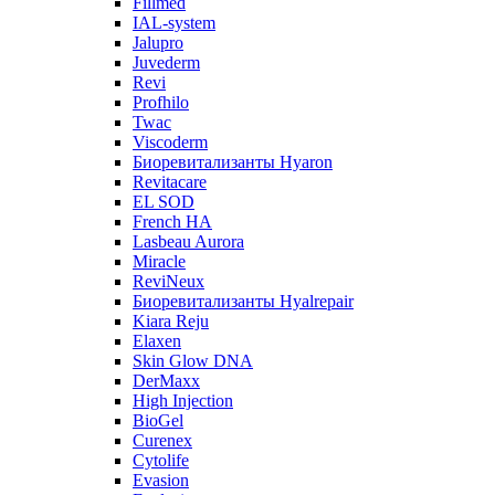
Fillmed
IAL-system
Jalupro
Juvederm
Revi
Profhilo
Twac
Viscoderm
Биоревитализанты Hyaron
Revitacare
EL SOD
French HA
Lasbeau Aurora
Miracle
ReviNeux
Биоревитализанты Hyalrepair
Kiara Reju
Elaxen
Skin Glow DNA
DerMaxx
High Injection
BioGel
Curenex
Cytolife
Evasion