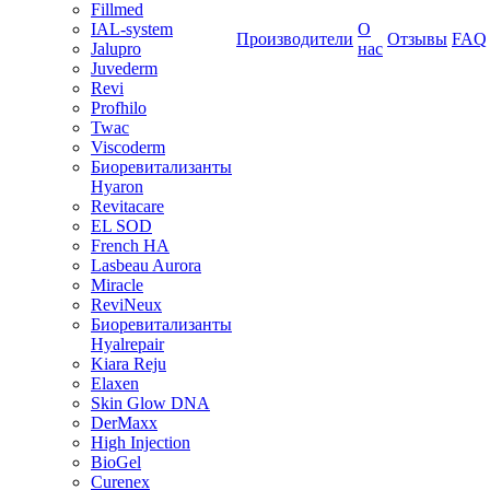
Fillmed
IAL-system
О
Производители
Отзывы
FAQ
Jalupro
нас
Juvederm
Revi
Profhilo
Twac
Viscoderm
Биоревитализанты
Hyaron
Revitacare
EL SOD
French HA
Lasbeau Aurora
Miracle
ReviNeux
Биоревитализанты
Hyalrepair
Kiara Reju
Elaxen
Skin Glow DNA
DerMaxx
High Injection
BioGel
Curenex