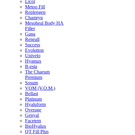
Licol
Metoo Fill
Replengen
Chamryn
Mesoheal Body HA
Filler
Gana
Reneall
Success
Evolution
Univelo
Hyamax
B-esta
The Chaeum
Premium
Sosum
VOM (V.O.M.)
Bellast
Platinum
Hyaluform
Overage
Genyal
Facetem
BioHyalux
QT Fill Plus