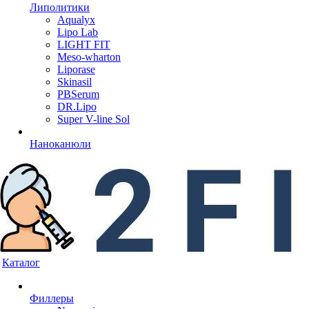
Липолитики
Aqualyx
Lipo Lab
LIGHT FIT
Meso-wharton
Liporase
Skinasil
PBSerum
DR.Lipo
Super V-line Sol
Наноканюли
Каталог
Филлеры