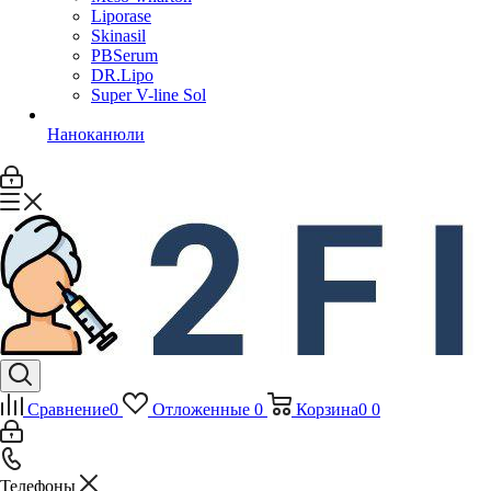
Liporase
Skinasil
PBSerum
DR.Lipo
Super V-line Sol
Наноканюли
Сравнение
0
Отложенные
0
Корзина
0
0
Телефоны