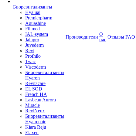
Биоревитализанты
Hyalual
Premierpharm
Aquashine
Fillmed
IAL-system
О
Производители
Отзывы
FAQ
Jalupro
нас
Juvederm
Revi
Profhilo
Twac
Viscoderm
Биоревитализанты
Hyaron
Revitacare
EL SOD
French HA
Lasbeau Aurora
Miracle
ReviNeux
Биоревитализанты
Hyalrepair
Kiara Reju
Elaxen