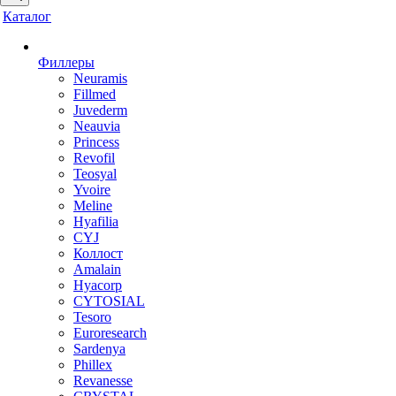
Каталог
Филлеры
Neuramis
Fillmed
Juvederm
Neauvia
Princess
Revofil
Teosyal
Yvoire
Meline
Hyafilia
CYJ
Коллост
Amalain
Hyacorp
CYTOSIAL
Tesoro
Euroresearch
Sardenya
Phillex
Revanesse