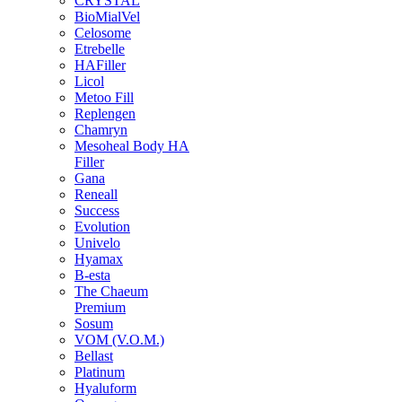
CRYSTAL
BioMialVel
Celosome
Etrebelle
HAFiller
Licol
Metoo Fill
Replengen
Chamryn
Mesoheal Body HA
Filler
Gana
Reneall
Success
Evolution
Univelo
Hyamax
B-esta
The Chaeum
Premium
Sosum
VOM (V.O.M.)
Bellast
Platinum
Hyaluform