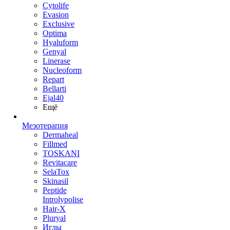
Cytolife
Evasion
Exclusive
Optima
Hyaluform
Genyal
Linerase
Nucleoform
Repart
Bellarti
Ejal40
Ещё
Мезотерапия
Dermaheal
Fillmed
TOSKANI
Revitacare
SelaTox
Skinasil
Peptide
Introlypolise
Hair-X
Pluryal
Иглы