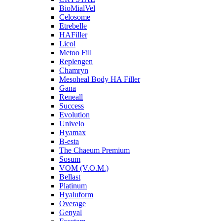
BioMialVel
Celosome
Etrebelle
HAFiller
Licol
Metoo Fill
Replengen
Chamryn
Mesoheal Body HA Filler
Gana
Reneall
Success
Evolution
Univelo
Hyamax
B-esta
The Chaeum Premium
Sosum
VOM (V.O.M.)
Bellast
Platinum
Hyaluform
Overage
Genyal