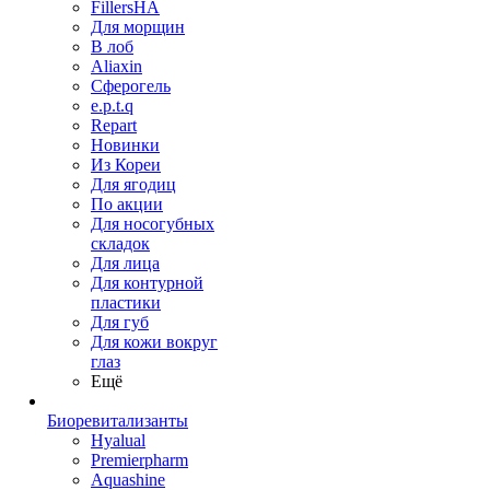
FillersHA
Для морщин
В лоб
Aliaxin
Сферогель
e.p.t.q
Repart
Новинки
Из Кореи
Для ягодиц
По акции
Для носогубных
складок
Для лица
Для контурной
пластики
Для губ
Для кожи вокруг
глаз
Ещё
Биоревитализанты
Hyalual
Premierpharm
Aquashine