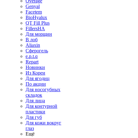
Overage
Genyal
Facetem
BioHyalux
QT Fill Plus
FillersHA
Для морщин
В лоб
Aliaxin
Сферогель
e.p.t.q
Repart
Новинки
Из Кореи
Для ягодиц
По акции
Для носогубных
складок
Для лица
Для контурной
пластики
Для губ
Для кожи вокруг
глаз
Ещё