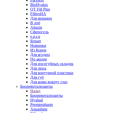
Facetem
BioHyalux
QT Fill Plus
FillersHA
Для морщин
В лоб
Aliaxin
Сферогель
e.p.t.q
Repart
Новинки
Из Кореи
Для ягодиц
По акции
Для носогубных складок
Для лица
Для контурной пластики
Для губ
Для кожи вокруг глаз
Биоревитализанты
Назад
Биоревитализанты
Hyalual
Premierpharm
Aquashine