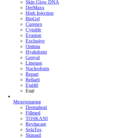
Skin Glow DNA
DerMaxx
High Injection
BioGel
Curenex
Cytolife
Evasion
Exclusive
Optima
Hyaluform
Genyal
Linerase
Nucleoform
Repart
Bellarti
Ejal40
Ещё
Мезотерапия
Dermaheal
Fillmed
TOSKANI
Revitacare
SelaTox
Skinasil