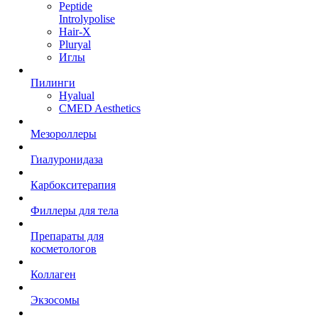
Peptide
Introlypolise
Hair-X
Pluryal
Иглы
Пилинги
Hyalual
CMED Aesthetics
Мезороллеры
Гиалуронидаза
Карбокситерапия
Филлеры для тела
Препараты для
косметологов
Коллаген
Экзосомы