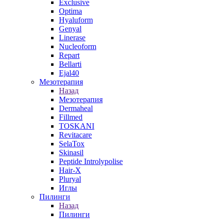
Exclusive
Optima
Hyaluform
Genyal
Linerase
Nucleoform
Repart
Bellarti
Ejal40
Мезотерапия
Назад
Мезотерапия
Dermaheal
Fillmed
TOSKANI
Revitacare
SelaTox
Skinasil
Peptide Introlypolise
Hair-X
Pluryal
Иглы
Пилинги
Назад
Пилинги