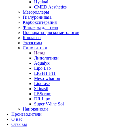
Hyalual
CMED Aesthetics
Мезороллеры
Гиалуронидаза
Карбокситерапия
Филлеры для тела
Препараты для косметологов
Коллаген
Экзосомы
Липолитики
Назад
Липолитики
Aqualyx
Lipo Lab
LIGHT FIT
Meso-wharton
Liporase
Skinasil
PBSerum
DR.Lipo
Super V-line Sol
Наноканюли
Производители
О нас
Отзывы