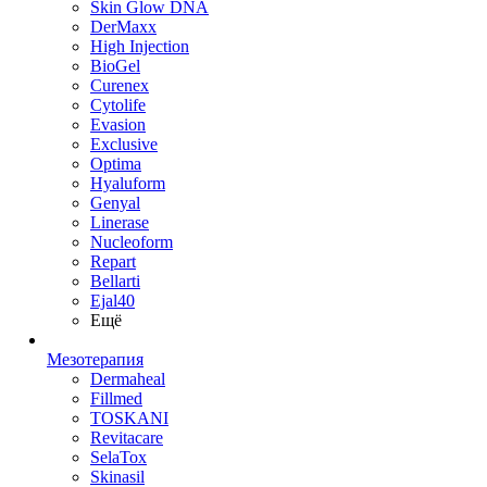
Skin Glow DNA
DerMaxx
High Injection
BioGel
Curenex
Cytolife
Evasion
Exclusive
Optima
Hyaluform
Genyal
Linerase
Nucleoform
Repart
Bellarti
Ejal40
Ещё
Мезотерапия
Dermaheal
Fillmed
TOSKANI
Revitacare
SelaTox
Skinasil