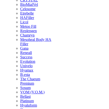
CRYSTAL
BioMialVel
Celosome
Etrebelle
HAFiller
Licol
Metoo Fill
Replengen
Chamryn
Mesoheal Body HA
Filler
Gana
Reneall
Success
Evolution
Univelo
Hyamax
B-esta
The Chaeum
Premium
Sosum
VOM (V.O.M.)
Bellast
Platinum
Hyaluform