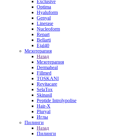
Exclusive
Optima
Hyaluform
Genyal
Linerase
Nucleoform
Repart
Bellarti
Ejal40
Мезотерапия
Назад
Мезотерапия
Dermaheal
Fillmed
TOSKANI
Revitacare
SelaTox
Skinasil
Peptide Introlypolise
Hair-X
Pluryal
Иглы
Пилинги
Назад
Пилинги