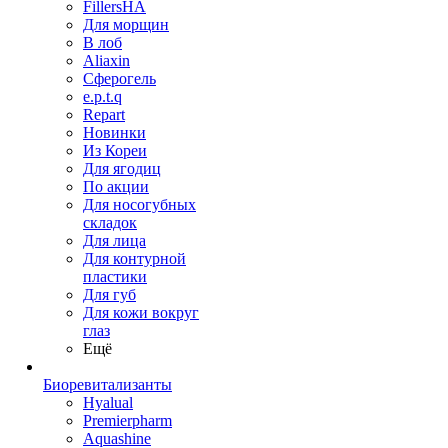
FillersHA
Для морщин
В лоб
Aliaxin
Сферогель
e.p.t.q
Repart
Новинки
Из Кореи
Для ягодиц
По акции
Для носогубных
складок
Для лица
Для контурной
пластики
Для губ
Для кожи вокруг
глаз
Ещё
Биоревитализанты
Hyalual
Premierpharm
Aquashine