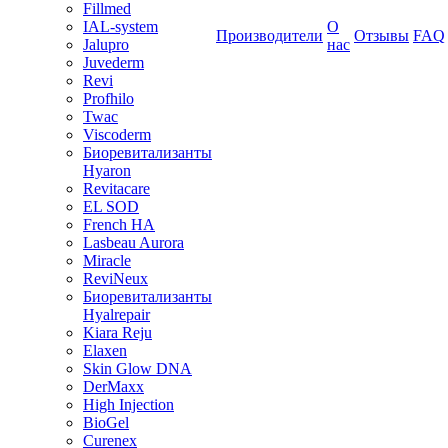
Fillmed
IAL-system
О
Производители
Отзывы
FAQ
Jalupro
нас
Juvederm
Revi
Profhilo
Twac
Viscoderm
Биоревитализанты
Hyaron
Revitacare
EL SOD
French HA
Lasbeau Aurora
Miracle
ReviNeux
Биоревитализанты
Hyalrepair
Kiara Reju
Elaxen
Skin Glow DNA
DerMaxx
High Injection
BioGel
Curenex