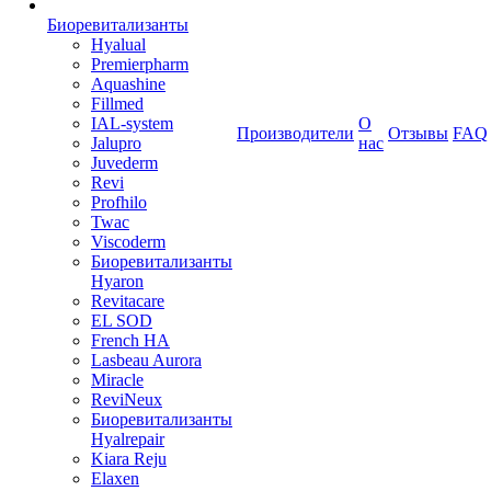
Биоревитализанты
Hyalual
Premierpharm
Aquashine
Fillmed
IAL-system
О
Производители
Отзывы
FAQ
Jalupro
нас
Juvederm
Revi
Profhilo
Twac
Viscoderm
Биоревитализанты
Hyaron
Revitacare
EL SOD
French HA
Lasbeau Aurora
Miracle
ReviNeux
Биоревитализанты
Hyalrepair
Kiara Reju
Elaxen