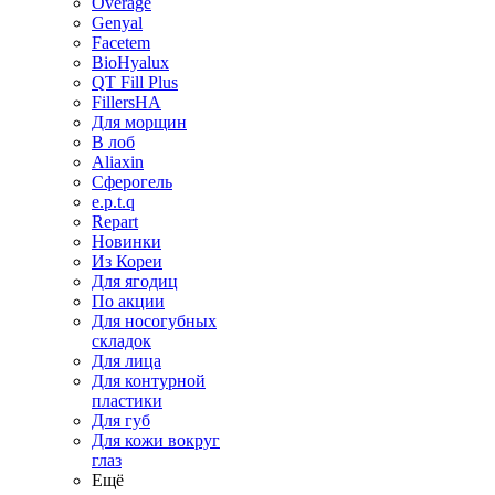
Overage
Genyal
Facetem
BioHyalux
QT Fill Plus
FillersHA
Для морщин
В лоб
Aliaxin
Сферогель
e.p.t.q
Repart
Новинки
Из Кореи
Для ягодиц
По акции
Для носогубных
складок
Для лица
Для контурной
пластики
Для губ
Для кожи вокруг
глаз
Ещё