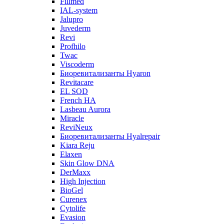
Fillmed
IAL-system
Jalupro
Juvederm
Revi
Profhilo
Twac
Viscoderm
Биоревитализанты Hyaron
Revitacare
EL SOD
French HA
Lasbeau Aurora
Miracle
ReviNeux
Биоревитализанты Hyalrepair
Kiara Reju
Elaxen
Skin Glow DNA
DerMaxx
High Injection
BioGel
Curenex
Cytolife
Evasion