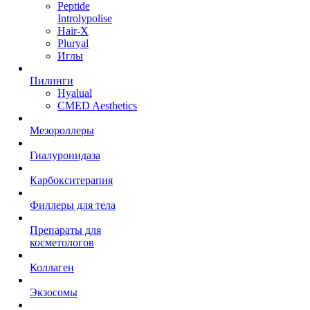
Peptide
Introlypolise
Hair-X
Pluryal
Иглы
Пилинги
Hyalual
CMED Aesthetics
Мезороллеры
Гиалуронидаза
Карбокситерапия
Филлеры для тела
Препараты для
косметологов
Коллаген
Экзосомы