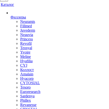
Каталог
Филлеры
Neuramis
Fillmed
Juvederm
Neauvia
Princess
Revofil
Teosyal
Yvoire
Meline
Hyafilia
CYJ
Коллост
Amalain
Hyacorp
CYTOSIAL
Tesoro
Euroresearch
Sardenya
Phillex
Revanesse