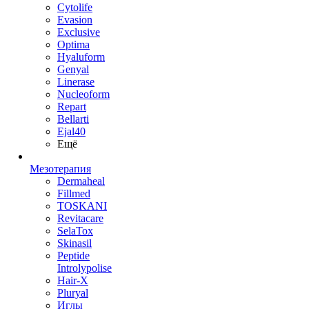
Cytolife
Evasion
Exclusive
Optima
Hyaluform
Genyal
Linerase
Nucleoform
Repart
Bellarti
Ejal40
Ещё
Мезотерапия
Dermaheal
Fillmed
TOSKANI
Revitacare
SelaTox
Skinasil
Peptide
Introlypolise
Hair-X
Pluryal
Иглы