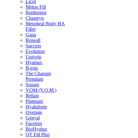
Licol
Metoo Fill
Replengen
Chamryn
Mesoheal Body HA
Filler
Gana
Reneall
Success
Evolution
Univelo
Hyamax
B-esta
The Chaeum
Premium
Sosum
VOM (V.O.M.)
Bellast
Platinum
Hyaluform
Overage
Genyal
Facetem
BioHyalux
QT Fill Plus