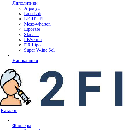
Липолитики
Aqualyx
Lipo Lab
LIGHT FIT
Meso-wharton
Liporase
Skinasil
PBSerum
DR.Lipo
Super V-line Sol
Наноканюли
Каталог
Филлеры