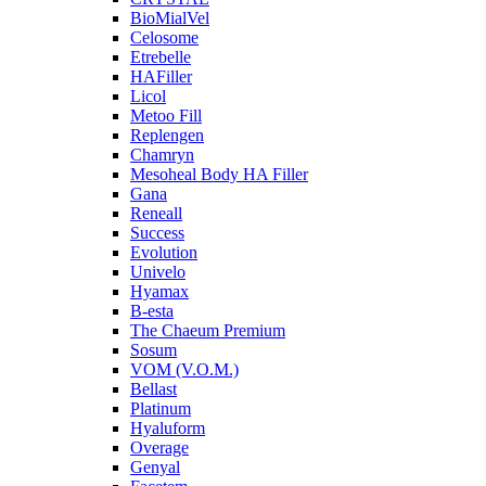
BioMialVel
Celosome
Etrebelle
HAFiller
Licol
Metoo Fill
Replengen
Chamryn
Mesoheal Body HA Filler
Gana
Reneall
Success
Evolution
Univelo
Hyamax
B-esta
The Chaeum Premium
Sosum
VOM (V.O.M.)
Bellast
Platinum
Hyaluform
Overage
Genyal