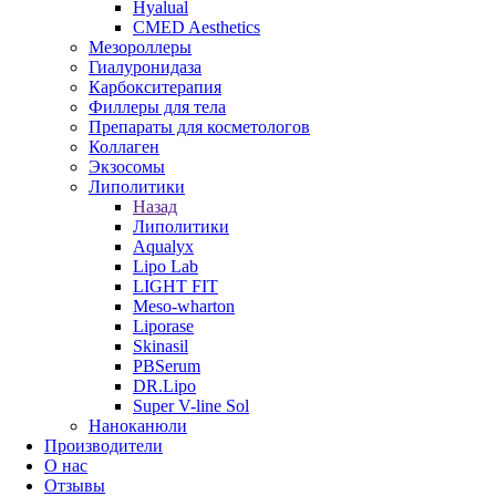
Hyalual
CMED Aesthetics
Мезороллеры
Гиалуронидаза
Карбокситерапия
Филлеры для тела
Препараты для косметологов
Коллаген
Экзосомы
Липолитики
Назад
Липолитики
Aqualyx
Lipo Lab
LIGHT FIT
Meso-wharton
Liporase
Skinasil
PBSerum
DR.Lipo
Super V-line Sol
Наноканюли
Производители
О нас
Отзывы