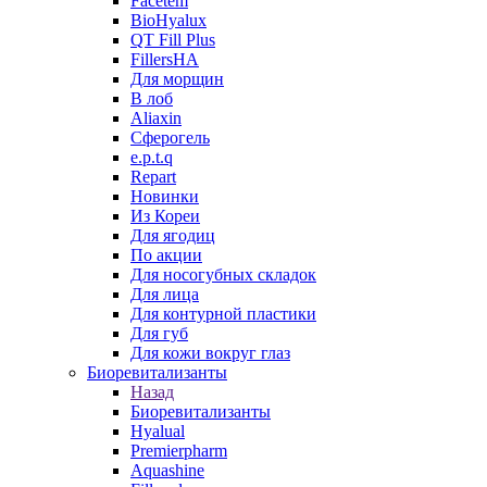
Facetem
BioHyalux
QT Fill Plus
FillersHA
Для морщин
В лоб
Aliaxin
Сферогель
e.p.t.q
Repart
Новинки
Из Кореи
Для ягодиц
По акции
Для носогубных складок
Для лица
Для контурной пластики
Для губ
Для кожи вокруг глаз
Биоревитализанты
Назад
Биоревитализанты
Hyalual
Premierpharm
Aquashine