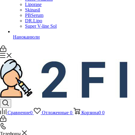
Liporase
Skinasil
PBSerum
DR.Lipo
Super V-line Sol
Наноканюли
Сравнение
0
Отложенные
0
Корзина
0
0
Телефоны