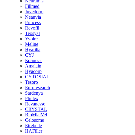
Neuramis
Fillmed
Juvederm
Neauvia
Princess
Revofil
Teosyal
Yvoire
Meline
Hyafilia
CYJ
Коллост
Amalain
Hyacorp
CYTOSIAL
Tesoro
Euroresearch
Sardenya
Phillex
Revanesse
CRYSTAL
BioMialVel
Celosome
Etrebelle
HAFiller