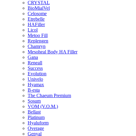
CRYSTAL
BioMialVel
Celosome
Etrebelle
HAFiller
Licol
Metoo Fill
Replengen
Chamryn
Mesoheal Body HA Filler
Gana
Reneall
Success
Evolution
Univelo
Hyamax
B-esta
The Chaeum Premium
Sosum
VOM (V.O.M.)
Bellast
Platinum
Hyaluform
Overage
Genyal