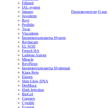
Fillmed
IAL-system
Jalupro
Производители
О нас
Juvederm
Revi
Profhilo
Twac
Viscoderm
Биоревитализанты Hyaron
Revitacare
EL SOD
French HA
Lasbeau Aurora
Miracle
ReviNeux
Биоревитализанты Hyalrepair
Kiara Reju
Elaxen
Skin Glow DNA
DerMaxx
High Injection
BioGel
Curenex
Cytolife
Evasion