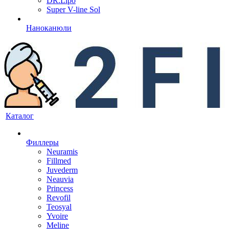
DR.Lipo
Super V-line Sol
Наноканюли
Каталог
Филлеры
Neuramis
Fillmed
Juvederm
Neauvia
Princess
Revofil
Teosyal
Yvoire
Meline