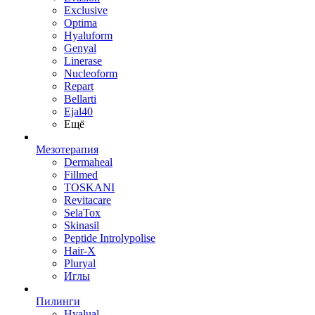
Exclusive
Optima
Hyaluform
Genyal
Linerase
Nucleoform
Repart
Bellarti
Ejal40
Ещё
Мезотерапия
Dermaheal
Fillmed
TOSKANI
Revitacare
SelaTox
Skinasil
Peptide Introlypolise
Hair-X
Pluryal
Иглы
Пилинги
Hyalual