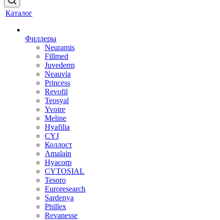
Каталог
Филлеры
Neuramis
Fillmed
Juvederm
Neauvia
Princess
Revofil
Teosyal
Yvoire
Meline
Hyafilia
CYJ
Коллост
Amalain
Hyacorp
CYTOSIAL
Tesoro
Euroresearch
Sardenya
Phillex
Revanesse