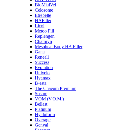
BioMialVel
Celosome
Etrebelle
HAFiller
Licol
Metoo Fill
Replengen
Chamryn
Mesoheal Body HA Filler
Gana
Reneall
Success
Evolution
Univelo
Hyamax
B-esta
The Chaeum Premium
Sosum
VOM (V.O.M.)
Bellast
Platinum
Hyaluform
Overage
Genyal