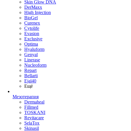
Skin Glow DNA
DerMaxx
High Injection
BioGel
Curenex
Cytolife
Evasion
Exclusive
Optima
Hyaluform
Genyal
Linerase
Nucleoform
Repart
Bellarti
Ejal40
Ещё
Мезотерапия
Dermaheal
Fillmed
TOSKANI
Revitacare
SelaTox
Skinasil