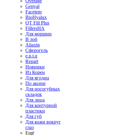
Overage
Genyal
Facetem
BioHyalux
QT Fill Plus
FillersHA
Для морщин
В лоб
Aliaxin
Сферогель
e.p.t.q
Repart
Новинки
Из Кореи
Для ягодиц
По акции
Для носогубных
складок
Для лица
Для контурной
пластики
Для губ
Для кожи вокруг
глаз
Ещё