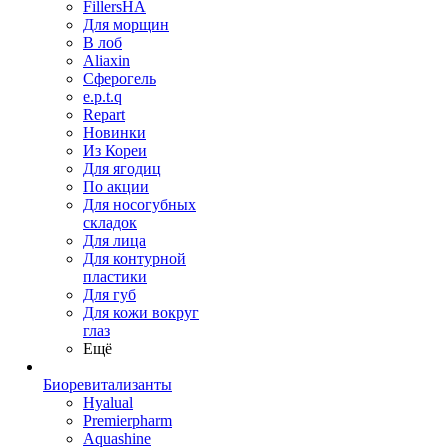
FillersHA
Для морщин
В лоб
Aliaxin
Сферогель
e.p.t.q
Repart
Новинки
Из Кореи
Для ягодиц
По акции
Для носогубных
складок
Для лица
Для контурной
пластики
Для губ
Для кожи вокруг
глаз
Ещё
Биоревитализанты
Hyalual
Premierpharm
Aquashine