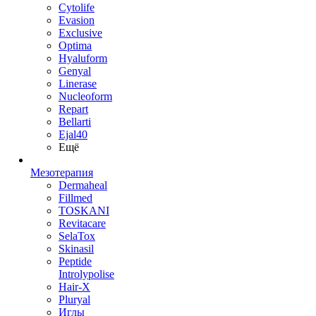
Cytolife
Evasion
Exclusive
Optima
Hyaluform
Genyal
Linerase
Nucleoform
Repart
Bellarti
Ejal40
Ещё
Мезотерапия
Dermaheal
Fillmed
TOSKANI
Revitacare
SelaTox
Skinasil
Peptide
Introlypolise
Hair-X
Pluryal
Иглы