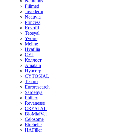
Neuramis
Fillmed
Juvederm
Neauvia
Princess
Revofil
Teosyal
Yvoire
Meline
Hyafilia
CYJ
Коллост
Amalain
Hyacorp
CYTOSIAL
Tesoro
Euroresearch
Sardenya
Phillex
Revanesse
CRYSTAL
BioMialVel
Celosome
Etrebelle
HAFiller