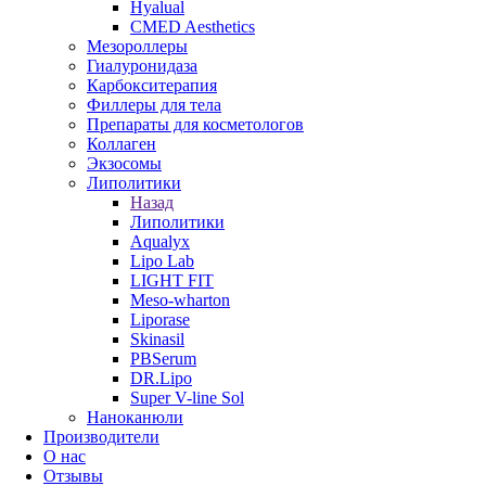
Hyalual
CMED Aesthetics
Мезороллеры
Гиалуронидаза
Карбокситерапия
Филлеры для тела
Препараты для косметологов
Коллаген
Экзосомы
Липолитики
Назад
Липолитики
Aqualyx
Lipo Lab
LIGHT FIT
Meso-wharton
Liporase
Skinasil
PBSerum
DR.Lipo
Super V-line Sol
Наноканюли
Производители
О нас
Отзывы