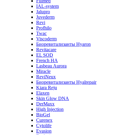
Fillmed
IAL-system
Jalupro
Juvederm
Revi
Profhilo
Twac
Viscoderm
Биоревитализанты Hyaron
Revitacare
EL SOD
French HA
Lasbeau Aurora
Miracle
ReviNeux
Биоревитализанты Hyalrepair
Kiara Reju
Elaxen
Skin Glow DNA
DerMaxx
High Injection
BioGel
Curenex
Cytolife
Evasion