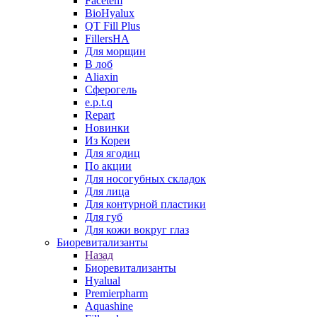
Facetem
BioHyalux
QT Fill Plus
FillersHA
Для морщин
В лоб
Aliaxin
Сферогель
e.p.t.q
Repart
Новинки
Из Кореи
Для ягодиц
По акции
Для носогубных складок
Для лица
Для контурной пластики
Для губ
Для кожи вокруг глаз
Биоревитализанты
Назад
Биоревитализанты
Hyalual
Premierpharm
Aquashine