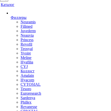
Каталог
Филлеры
Neuramis
Fillmed
Juvederm
Neauvia
Princess
Revofil
Teosyal
Yvoire
Meline
Hyafilia
CYJ
Коллост
Amalain
Hyacorp
CYTOSIAL
Tesoro
Euroresearch
Sardenya
Phillex
Revanesse