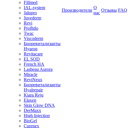
Fillmed
IAL-system
О
Производители
Отзывы
FAQ
Jalupro
нас
Juvederm
Revi
Profhilo
Twac
Viscoderm
Биоревитализанты
Hyaron
Revitacare
EL SOD
French HA
Lasbeau Aurora
Miracle
ReviNeux
Биоревитализанты
Hyalrepair
Kiara Reju
Elaxen
Skin Glow DNA
DerMaxx
High Injection
BioGel
Curenex