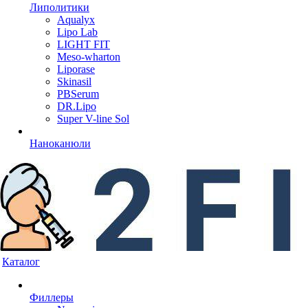
Липолитики
Aqualyx
Lipo Lab
LIGHT FIT
Meso-wharton
Liporase
Skinasil
PBSerum
DR.Lipo
Super V-line Sol
Наноканюли
Каталог
Филлеры