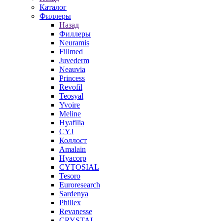
Каталог
Филлеры
Назад
Филлеры
Neuramis
Fillmed
Juvederm
Neauvia
Princess
Revofil
Teosyal
Yvoire
Meline
Hyafilia
CYJ
Коллост
Amalain
Hyacorp
CYTOSIAL
Tesoro
Euroresearch
Sardenya
Phillex
Revanesse
CRYSTAL