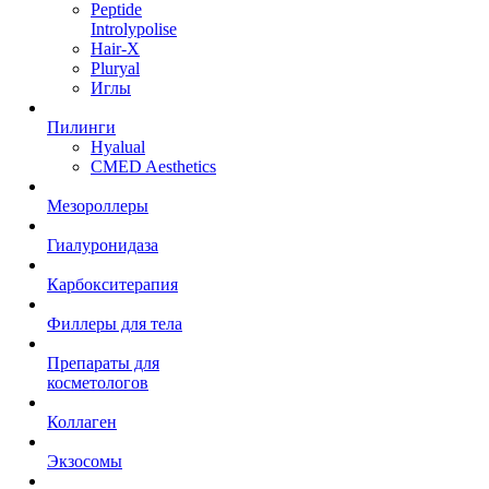
Peptide
Introlypolise
Hair-X
Pluryal
Иглы
Пилинги
Hyalual
CMED Aesthetics
Мезороллеры
Гиалуронидаза
Карбокситерапия
Филлеры для тела
Препараты для
косметологов
Коллаген
Экзосомы