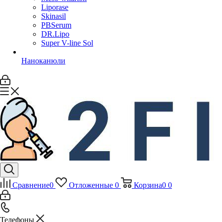
Liporase
Skinasil
PBSerum
DR.Lipo
Super V-line Sol
Наноканюли
Сравнение
0
Отложенные
0
Корзина
0
0
Телефоны