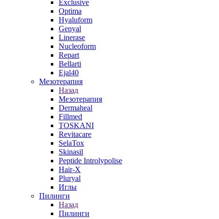
Exclusive
Optima
Hyaluform
Genyal
Linerase
Nucleoform
Repart
Bellarti
Ejal40
Мезотерапия
Назад
Мезотерапия
Dermaheal
Fillmed
TOSKANI
Revitacare
SelaTox
Skinasil
Peptide Introlypolise
Hair-X
Pluryal
Иглы
Пилинги
Назад
Пилинги