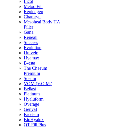
Licol
Metoo Fill
Replengen
Chamryn
Mesoheal Body HA
Filler
Gana
Reneall
Success
Evolution
Univelo
Hyamax
B-esta
The Chaeum
Premium
Sosum
VOM (V.O.M.)
Bellast
Platinum
Hyaluform
Overage
Genyal
Facetem
BioHyalux
QT Fill Plus