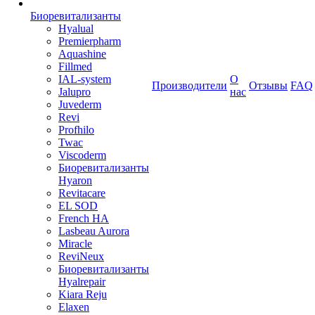
Биоревитализанты
Hyalual
Premierpharm
Aquashine
Fillmed
IAL-system
О
Производители
Отзывы
FAQ
Jalupro
нас
Juvederm
Revi
Profhilo
Twac
Viscoderm
Биоревитализанты
Hyaron
Revitacare
EL SOD
French HA
Lasbeau Aurora
Miracle
ReviNeux
Биоревитализанты
Hyalrepair
Kiara Reju
Elaxen