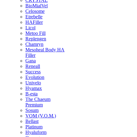
CRYSTAL
BioMialVel
Celosome
Etrebelle
HAFiller
Licol
Metoo Fill
Replengen
Chamryn
Mesoheal Body HA
Filler
Gana
Reneall
Success
Evolution
Univelo
Hyamax
B-esta
The Chaeum
Premium
Sosum
VOM (V.O.M.)
Bellast
Platinum
Hyaluform