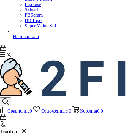
Liporase
Skinasil
PBSerum
DR.Lipo
Super V-line Sol
Наноканюли
Сравнение
0
Отложенные
0
Корзина
0
0
Телефоны