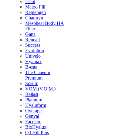
Licol
Metoo Fill
Replengen
Chamryn
Mesoheal Body HA
Filler
Gana
Reneall
Success
Evolution
Univelo
Hyamax
B-esta
The Chaeum
Premium
Sosum
VOM (V.O.M.)
Bellast
Platinum
Hyaluform
Overage
Genyal
Facetem
BioHyalux
QT Fill Plus