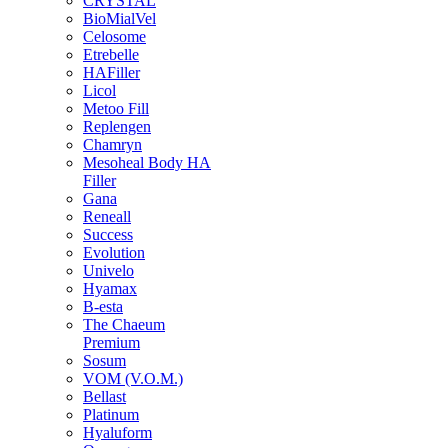
CRYSTAL
BioMialVel
Celosome
Etrebelle
HAFiller
Licol
Metoo Fill
Replengen
Chamryn
Mesoheal Body HA
Filler
Gana
Reneall
Success
Evolution
Univelo
Hyamax
B-esta
The Chaeum
Premium
Sosum
VOM (V.O.M.)
Bellast
Platinum
Hyaluform