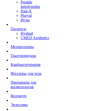
Peptide
Introlypolise
Hair-X
Pluryal
Иглы
Пилинги
Hyalual
CMED Aesthetics
Мезороллеры
Гиалуронидаза
Карбокситерапия
Филлеры для тела
Препараты для
косметологов
Коллаген
Экзосомы