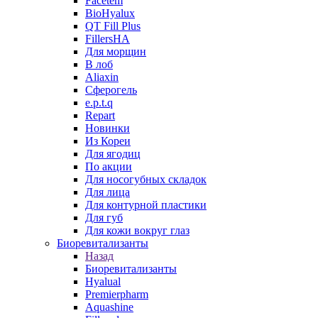
Facetem
BioHyalux
QT Fill Plus
FillersHA
Для морщин
В лоб
Aliaxin
Сферогель
e.p.t.q
Repart
Новинки
Из Кореи
Для ягодиц
По акции
Для носогубных складок
Для лица
Для контурной пластики
Для губ
Для кожи вокруг глаз
Биоревитализанты
Назад
Биоревитализанты
Hyalual
Premierpharm
Aquashine