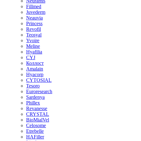
Neuramis
Fillmed
Juvederm
Neauvia
Princess
Revofil
Teosyal
Yvoire
Meline
Hyafilia
CYJ
Коллост
Amalain
Hyacorp
CYTOSIAL
Tesoro
Euroresearch
Sardenya
Phillex
Revanesse
CRYSTAL
BioMialVel
Celosome
Etrebelle
HAFiller