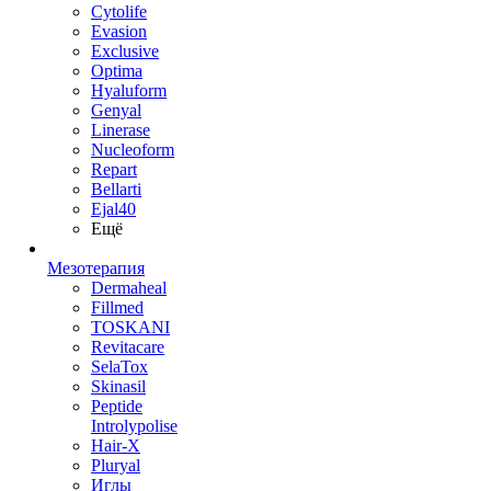
Cytolife
Evasion
Exclusive
Optima
Hyaluform
Genyal
Linerase
Nucleoform
Repart
Bellarti
Ejal40
Ещё
Мезотерапия
Dermaheal
Fillmed
TOSKANI
Revitacare
SelaTox
Skinasil
Peptide
Introlypolise
Hair-X
Pluryal
Иглы