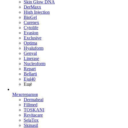
Skin Glow DNA
DerMaxx
High Injection
BioGel
Curenex
Cytolife
Evasion
Exclusive
Optima
Hyaluform
Genyal
Linerase
Nucleoform
Repart
Bellarti
Ejal40
Ещё
Мезотерапия
Dermaheal
Fillmed
TOSKANI
Revitacare
SelaTox
Skinasil