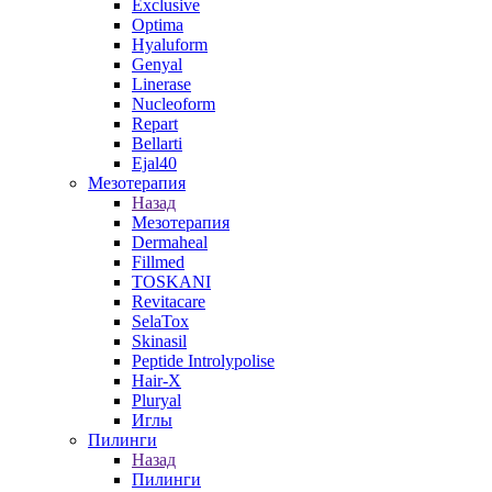
Exclusive
Optima
Hyaluform
Genyal
Linerase
Nucleoform
Repart
Bellarti
Ejal40
Мезотерапия
Назад
Мезотерапия
Dermaheal
Fillmed
TOSKANI
Revitacare
SelaTox
Skinasil
Peptide Introlypolise
Hair-X
Pluryal
Иглы
Пилинги
Назад
Пилинги