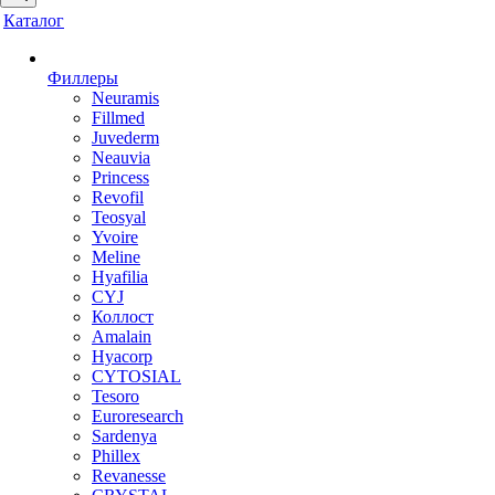
Каталог
Филлеры
Neuramis
Fillmed
Juvederm
Neauvia
Princess
Revofil
Teosyal
Yvoire
Meline
Hyafilia
CYJ
Коллост
Amalain
Hyacorp
CYTOSIAL
Tesoro
Euroresearch
Sardenya
Phillex
Revanesse