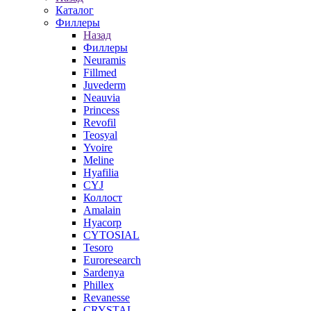
Каталог
Филлеры
Назад
Филлеры
Neuramis
Fillmed
Juvederm
Neauvia
Princess
Revofil
Teosyal
Yvoire
Meline
Hyafilia
CYJ
Коллост
Amalain
Hyacorp
CYTOSIAL
Tesoro
Euroresearch
Sardenya
Phillex
Revanesse
CRYSTAL