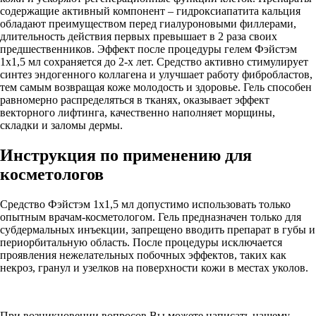
содержащие активный компонент – гидроксиапатита кальция
обладают преимуществом перед гиалуроновыми филлерами,
длительность действия первых превышает в 2 раза своих
предшественников. Эффект после процедуры гелем Фэйстэм
1x1,5 мл сохраняется до 2-х лет. Средство активно стимулирует
синтез эндогенного коллагена и улучшает работу фибробластов,
тем самым возвращая коже молодость и здоровье. Гель способен
равномерно распределяться в тканях, оказывает эффект
векторного лифтинга, качественно наполняет морщины,
складки и заломы дермы.
Инструкция по применению для
косметологов
Средство Фэйстэм 1x1,5 мл допустимо использовать только
опытным врачам-косметологом. Гель предназначен только для
субдермальных инъекции, запрещено вводить препарат в губы и
периорбитальную область. После процедуры исключается
проявления нежелательных побочных эффектов, таких как
некроз, гранул и узелков на поверхности кожи в местах уколов.
При возникновении вопросов Вы можете написать нашему