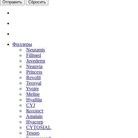
Сбросить
Филлеры
Neuramis
Fillmed
Juvederm
Neauvia
Princess
Revofil
Teosyal
Yvoire
Meline
Hyafilia
CYJ
Коллост
Amalain
Hyacorp
CYTOSIAL
Tesoro