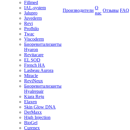
Fillmed
IAL-system
О
Производители
Отзывы
FAQ
Jalupro
нас
Juvederm
Revi
Profhilo
Twac
Viscoderm
Биоревитализанты
Hyaron
Revitacare
EL SOD
French HA
Lasbeau Aurora
Miracle
ReviNeux
Биоревитализанты
Hyalrepair
Kiara Reju
Elaxen
Skin Glow DNA
DerMaxx
High Injection
BioGel
Curenex