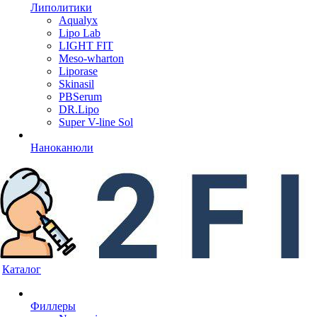
Липолитики
Aqualyx
Lipo Lab
LIGHT FIT
Meso-wharton
Liporase
Skinasil
PBSerum
DR.Lipo
Super V-line Sol
Наноканюли
Каталог
Филлеры