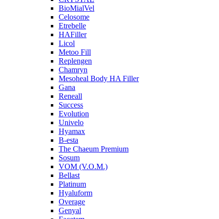
BioMialVel
Celosome
Etrebelle
HAFiller
Licol
Metoo Fill
Replengen
Chamryn
Mesoheal Body HA Filler
Gana
Reneall
Success
Evolution
Univelo
Hyamax
B-esta
The Chaeum Premium
Sosum
VOM (V.O.M.)
Bellast
Platinum
Hyaluform
Overage
Genyal