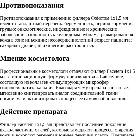
Противопоказания
Противопоказания к применению филлера Фэйстэм 1x1,5 мл
имеют стандартный перечень: беременность, период кормления
грудью; онкологические, инфекционные и хронические
заболевания; склонность к келоидным рубцам; травмированная
кожа в зоне инъекции; несовершеннолетний возраст пациента;
сахарный диабет; психические расстройства.
Мнение косметолога
Профессиональные косметологи отмечают филлер Facetem 1x1,5
мл за инновационную формулу производства – Lattice-pore,
состоящую из коллаген-стимулирующих микросфер
гидроксиапатита кальция. Благодаря чему препарат позволяет
мгновенно синтезировать аналог соединительной ткани
организма и активизировать процесс ее самовозобновления.
Действие препарата
Филлер Facetem 1x1,5 мл представляет последнее поколение
вязко-эластичных гелей, которые замедляют процессы старения
кожи и ускоряют регенерационные функции клеток. Препараты