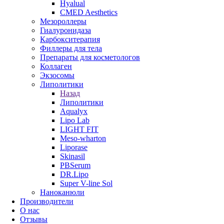
Hyalual
CMED Aesthetics
Мезороллеры
Гиалуронидаза
Карбокситерапия
Филлеры для тела
Препараты для косметологов
Коллаген
Экзосомы
Липолитики
Назад
Липолитики
Aqualyx
Lipo Lab
LIGHT FIT
Meso-wharton
Liporase
Skinasil
PBSerum
DR.Lipo
Super V-line Sol
Наноканюли
Производители
О нас
Отзывы