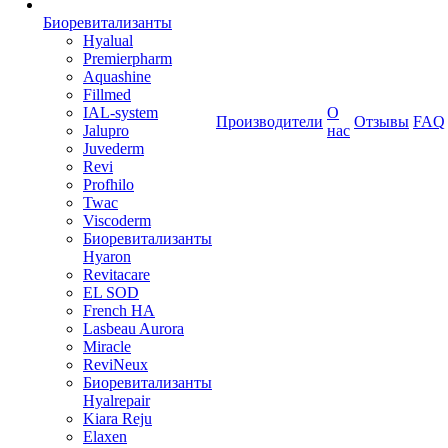
Биоревитализанты
Hyalual
Premierpharm
Aquashine
Fillmed
IAL-system
О
Производители
Отзывы
FAQ
Jalupro
нас
Juvederm
Revi
Profhilo
Twac
Viscoderm
Биоревитализанты
Hyaron
Revitacare
EL SOD
French HA
Lasbeau Aurora
Miracle
ReviNeux
Биоревитализанты
Hyalrepair
Kiara Reju
Elaxen