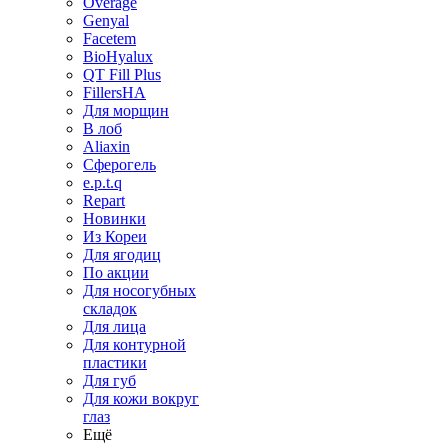
Overage
Genyal
Facetem
BioHyalux
QT Fill Plus
FillersHA
Для морщин
В лоб
Aliaxin
Сферогель
e.p.t.q
Repart
Новинки
Из Кореи
Для ягодиц
По акции
Для носогубных
складок
Для лица
Для контурной
пластики
Для губ
Для кожи вокруг
глаз
Ещё