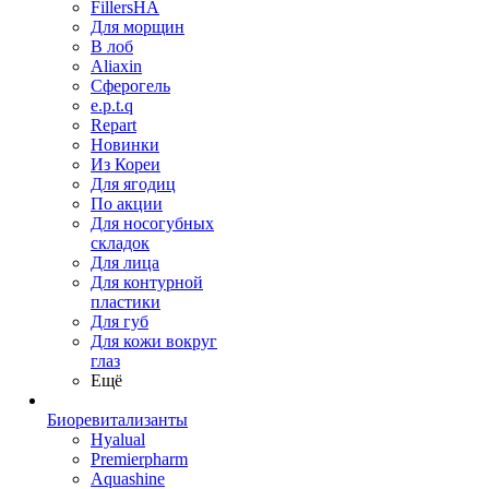
FillersHA
Для морщин
В лоб
Aliaxin
Сферогель
e.p.t.q
Repart
Новинки
Из Кореи
Для ягодиц
По акции
Для носогубных
складок
Для лица
Для контурной
пластики
Для губ
Для кожи вокруг
глаз
Ещё
Биоревитализанты
Hyalual
Premierpharm
Aquashine