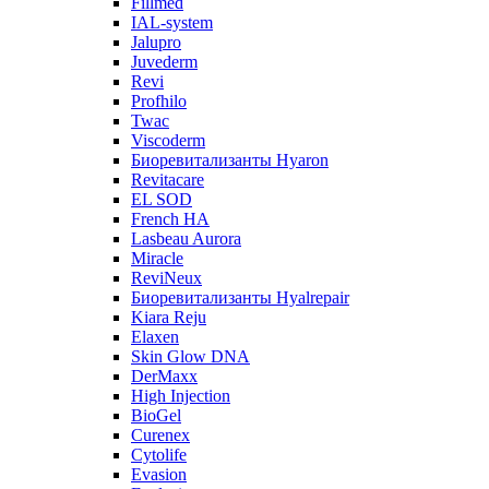
Fillmed
IAL-system
Jalupro
Juvederm
Revi
Profhilo
Twac
Viscoderm
Биоревитализанты Hyaron
Revitacare
EL SOD
French HA
Lasbeau Aurora
Miracle
ReviNeux
Биоревитализанты Hyalrepair
Kiara Reju
Elaxen
Skin Glow DNA
DerMaxx
High Injection
BioGel
Curenex
Cytolife
Evasion