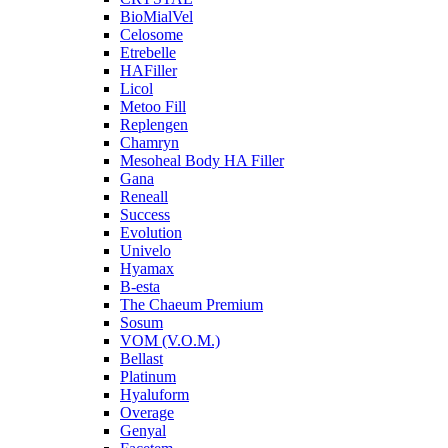
BioMialVel
Celosome
Etrebelle
HAFiller
Licol
Metoo Fill
Replengen
Chamryn
Mesoheal Body HA Filler
Gana
Reneall
Success
Evolution
Univelo
Hyamax
B-esta
The Chaeum Premium
Sosum
VOM (V.O.M.)
Bellast
Platinum
Hyaluform
Overage
Genyal