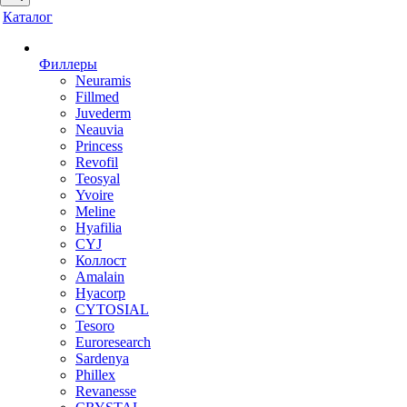
Каталог
Филлеры
Neuramis
Fillmed
Juvederm
Neauvia
Princess
Revofil
Teosyal
Yvoire
Meline
Hyafilia
CYJ
Коллост
Amalain
Hyacorp
CYTOSIAL
Tesoro
Euroresearch
Sardenya
Phillex
Revanesse