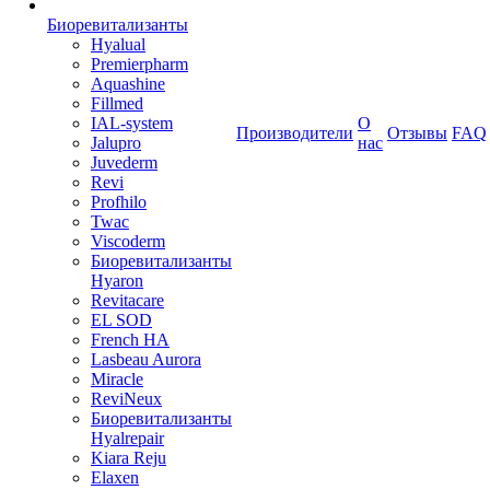
Биоревитализанты
Hyalual
Premierpharm
Aquashine
Fillmed
IAL-system
О
Производители
Отзывы
FAQ
Jalupro
нас
Juvederm
Revi
Profhilo
Twac
Viscoderm
Биоревитализанты
Hyaron
Revitacare
EL SOD
French HA
Lasbeau Aurora
Miracle
ReviNeux
Биоревитализанты
Hyalrepair
Kiara Reju
Elaxen