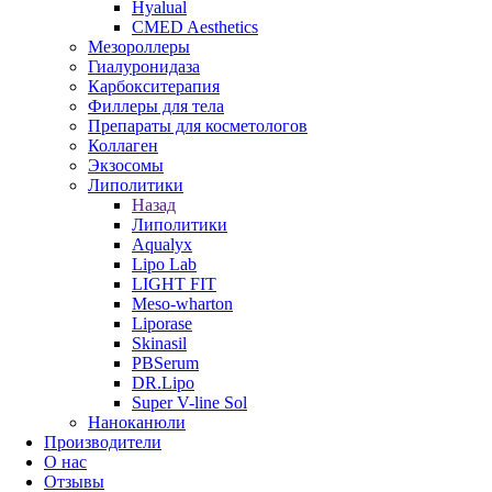
Hyalual
CMED Aesthetics
Мезороллеры
Гиалуронидаза
Карбокситерапия
Филлеры для тела
Препараты для косметологов
Коллаген
Экзосомы
Липолитики
Назад
Липолитики
Aqualyx
Lipo Lab
LIGHT FIT
Meso-wharton
Liporase
Skinasil
PBSerum
DR.Lipo
Super V-line Sol
Наноканюли
Производители
О нас
Отзывы