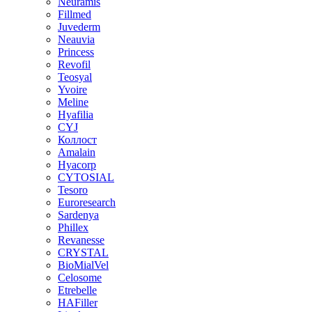
Neuramis
Fillmed
Juvederm
Neauvia
Princess
Revofil
Teosyal
Yvoire
Meline
Hyafilia
CYJ
Коллост
Amalain
Hyacorp
CYTOSIAL
Tesoro
Euroresearch
Sardenya
Phillex
Revanesse
CRYSTAL
BioMialVel
Celosome
Etrebelle
HAFiller