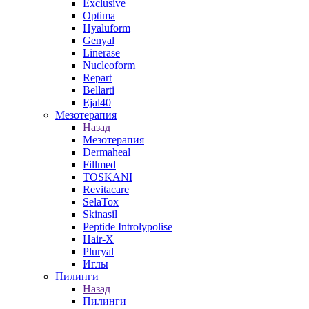
Exclusive
Optima
Hyaluform
Genyal
Linerase
Nucleoform
Repart
Bellarti
Ejal40
Мезотерапия
Назад
Мезотерапия
Dermaheal
Fillmed
TOSKANI
Revitacare
SelaTox
Skinasil
Peptide Introlypolise
Hair-X
Pluryal
Иглы
Пилинги
Назад
Пилинги