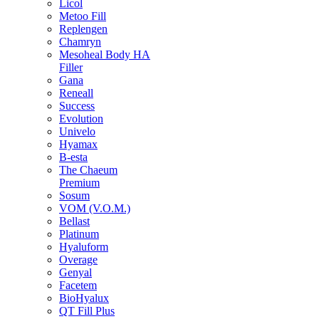
Licol
Metoo Fill
Replengen
Chamryn
Mesoheal Body HA
Filler
Gana
Reneall
Success
Evolution
Univelo
Hyamax
B-esta
The Chaeum
Premium
Sosum
VOM (V.O.M.)
Bellast
Platinum
Hyaluform
Overage
Genyal
Facetem
BioHyalux
QT Fill Plus