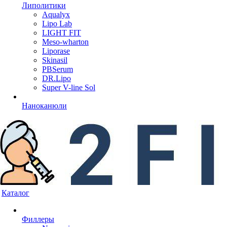
Липолитики
Aqualyx
Lipo Lab
LIGHT FIT
Meso-wharton
Liporase
Skinasil
PBSerum
DR.Lipo
Super V-line Sol
Наноканюли
Каталог
Филлеры