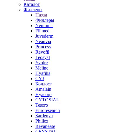
Каталог
Филлеры
Назад
Филлеры
Neuramis
Fillmed
Juvederm
Neauvia
Princess
Revofil
Teosyal
Yvoire
Meline
Hyafilia
CYJ
Коллост
Amalain
Hyacorp
CYTOSIAL
Tesoro
Euroresearch
Sardenya
Phillex
Revanesse
CRYSTAL