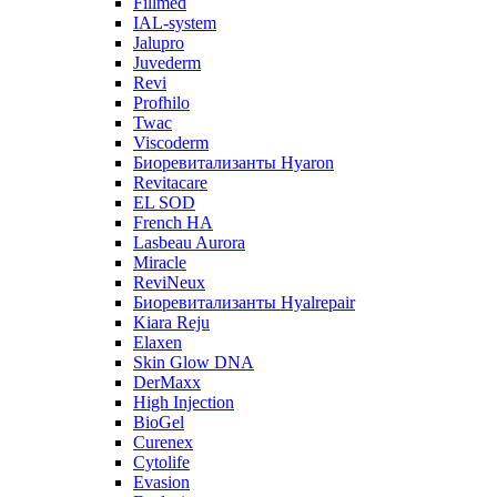
Fillmed
IAL-system
Jalupro
Juvederm
Revi
Profhilo
Twac
Viscoderm
Биоревитализанты Hyaron
Revitacare
EL SOD
French HA
Lasbeau Aurora
Miracle
ReviNeux
Биоревитализанты Hyalrepair
Kiara Reju
Elaxen
Skin Glow DNA
DerMaxx
High Injection
BioGel
Curenex
Cytolife
Evasion