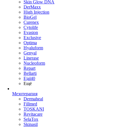
Skin Glow DNA
DerMaxx
High Injection
BioGel
Curenex
Cytolife
Evasion
Exclusive
Optima
Hyaluform
Genyal
Linerase
Nucleoform
Repart
Bellarti
Ejal40
Ещё
Мезотерапия
Dermaheal
Fillmed
TOSKANI
Revitacare
SelaTox
Skinasil