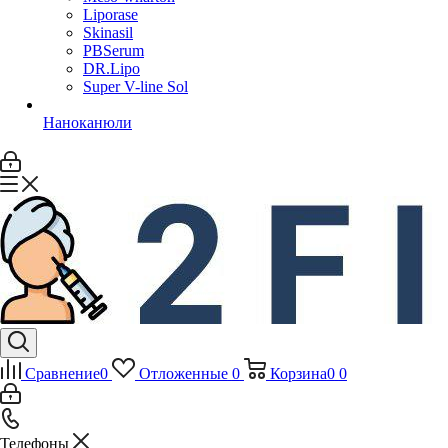
Liporase
Skinasil
PBSerum
DR.Lipo
Super V-line Sol
Наноканюли
Сравнение
0
Отложенные
0
Корзина
0
0
Телефоны