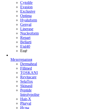
Cytolife
Evasion
Exclusive
Optima
Hyaluform
Genyal
Linerase
Nucleoform
Repart
Bellarti
Ejal40
Ещё
Мезотерапия
Dermaheal
Fillmed
TOSKANI
Revitacare
SelaTox
Skinasil
Peptide
Introlypolise
Hair-X
Pluryal
Иглы