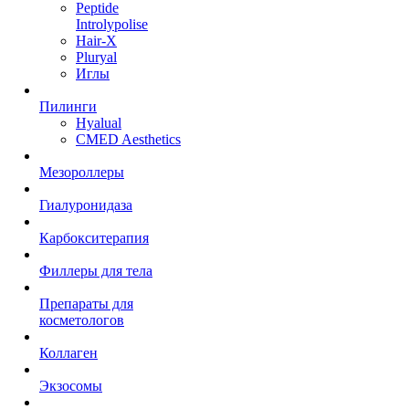
Peptide
Introlypolise
Hair-X
Pluryal
Иглы
Пилинги
Hyalual
CMED Aesthetics
Мезороллеры
Гиалуронидаза
Карбокситерапия
Филлеры для тела
Препараты для
косметологов
Коллаген
Экзосомы