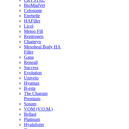
CRYSTAL
BioMialVel
Celosome
Etrebelle
HAFiller
Licol
Metoo Fill
Replengen
Chamryn
Mesoheal Body HA
Filler
Gana
Reneall
Success
Evolution
Univelo
Hyamax
B-esta
The Chaeum
Premium
Sosum
VOM (V.O.M.)
Bellast
Platinum
Hyaluform