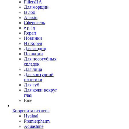
FillersHA
Для морщин
В лоб
Aliaxin
Сферогель
e.p.t.q
Repart
Новинки
Из Кореи
Для ягодиц
По акции
Для носогубных
складок
Для лица
Для контурной
пластики
Для губ
Для кожи вокруг
глаз
Ещё
Биоревитализанты
Hyalual
Premierpharm
Aquashine