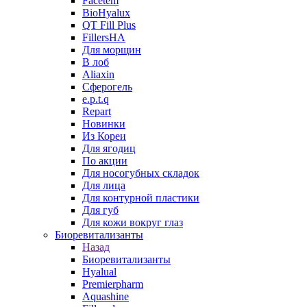
Facetem
BioHyalux
QT Fill Plus
FillersHA
Для морщин
В лоб
Aliaxin
Сферогель
e.p.t.q
Repart
Новинки
Из Кореи
Для ягодиц
По акции
Для носогубных складок
Для лица
Для контурной пластики
Для губ
Для кожи вокруг глаз
Биоревитализанты
Назад
Биоревитализанты
Hyalual
Premierpharm
Aquashine