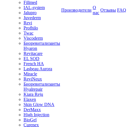
Fillmed
IAL-system
О
Производители
Отзывы
FAQ
Jalupro
нас
Juvederm
Revi
Profhilo
Twac
Viscoderm
Биоревитализанты
Hyaron
Revitacare
EL SOD
French HA
Lasbeau Aurora
Miracle
ReviNeux
Биоревитализанты
Hyalrepair
Kiara Reju
Elaxen
Skin Glow DNA
DerMaxx
High Injection
BioGel
Curenex