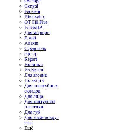
Overage
Genyal
Facetem
BioHyalux
QT Fill Plus
FillersHA
Для морщин
В лоб
Aliaxin
Сферогель
e.p.t.q
Repart
Новинки
Из Кореи
Для ягодиц
По акции
Для носогубных
складок
Для лица
Для контурной
пластики
Для губ
Для кожи вокруг
глаз
Ещё