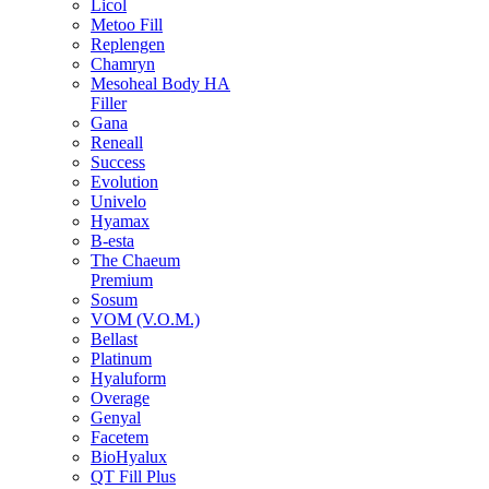
Licol
Metoo Fill
Replengen
Chamryn
Mesoheal Body HA
Filler
Gana
Reneall
Success
Evolution
Univelo
Hyamax
B-esta
The Chaeum
Premium
Sosum
VOM (V.O.M.)
Bellast
Platinum
Hyaluform
Overage
Genyal
Facetem
BioHyalux
QT Fill Plus