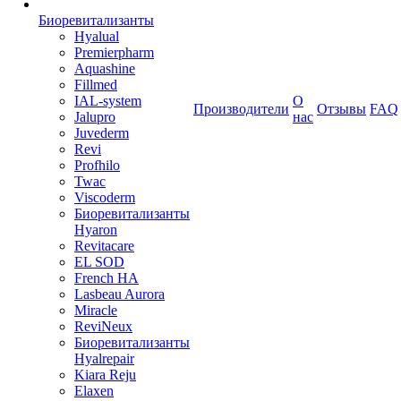
Биоревитализанты
Hyalual
Premierpharm
Aquashine
Fillmed
IAL-system
О
Производители
Отзывы
FAQ
Jalupro
нас
Juvederm
Revi
Profhilo
Twac
Viscoderm
Биоревитализанты
Hyaron
Revitacare
EL SOD
French HA
Lasbeau Aurora
Miracle
ReviNeux
Биоревитализанты
Hyalrepair
Kiara Reju
Elaxen