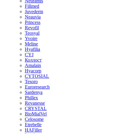
Neuramis
Fillmed
Juvederm
Neauvia
Princess
Revofil
Teosyal
Yvoire
Meline
Hyafilia
CYJ
Коллост
Amalain
Hyacorp
CYTOSIAL
Tesoro
Euroresearch
Sardenya
Phillex
Revanesse
CRYSTAL
BioMialVel
Celosome
Etrebelle
HAFiller