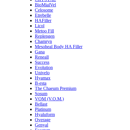
BioMialVel
Celosome
Etrebelle
HAFiller
Licol
Metoo Fill
Replengen
Chamryn
Mesoheal Body HA Filler
Gana
Reneall
Success
Evolution
Univelo
Hyamax
B-esta
The Chaeum Premium
Sosum
VOM (V.O.M.)
Bellast
Platinum
Hyaluform
Overage
Genyal