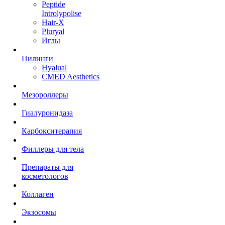
Peptide
Introlypolise
Hair-X
Pluryal
Иглы
Пилинги
Hyalual
CMED Aesthetics
Мезороллеры
Гиалуронидаза
Карбокситерапия
Филлеры для тела
Препараты для
косметологов
Коллаген
Экзосомы