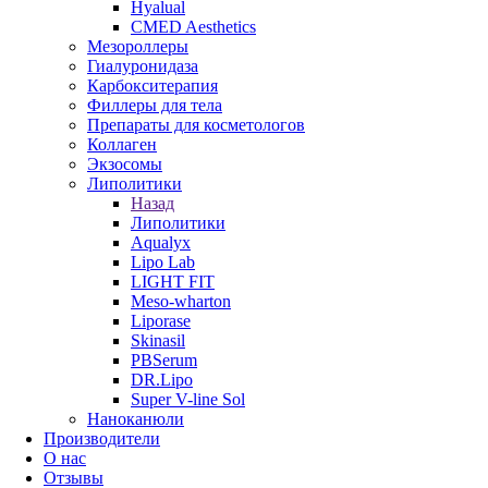
Hyalual
CMED Aesthetics
Мезороллеры
Гиалуронидаза
Карбокситерапия
Филлеры для тела
Препараты для косметологов
Коллаген
Экзосомы
Липолитики
Назад
Липолитики
Aqualyx
Lipo Lab
LIGHT FIT
Meso-wharton
Liporase
Skinasil
PBSerum
DR.Lipo
Super V-line Sol
Наноканюли
Производители
О нас
Отзывы