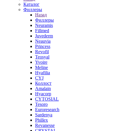
Каталог
Филлеры
Назад
Филлеры
Neuramis
Fillmed
Juvederm
Neauvia
Princess
Revofil
Teosyal
Yvoire
Meline
Hyafilia
CYJ
Коллост
Amalain
Hyacorp
CYTOSIAL
Tesoro
Euroresearch
Sardenya
Phillex
Revanesse
CRYSTAL