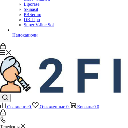
Liporase
Skinasil
PBSerum
DR.Lipo
Super V-line Sol
Наноканюли
Сравнение
0
Отложенные
0
Корзина
0
0
Телефоны