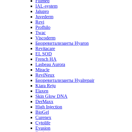
Fillmed
IAL-system
Jalupro
Juvederm
Revi
Profhilo
Twac
Viscoderm
Биоревитализанты Hyaron
Revitacare
EL SOD
French HA
Lasbeau Aurora
Miracle
ReviNeux
Биоревитализанты Hyalrepair
Kiara Reju
Elaxen
Skin Glow DNA
DerMaxx
High Injection
BioGel
Curenex
Cytolife
Evasion