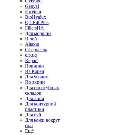
Overage
Genyal
Facetem
BioHyalux
QT Fill Plus
FillersHA
Для морщин
В лоб
Aliaxin
Сферогель
e.p.t.q
Repart
Новинки
Из Кореи
Для ягодиц
По акции
Для носогубных
складок
Для лица
Для контурной
пластики
Для губ
Для кожи вокруг
глаз
Ещё