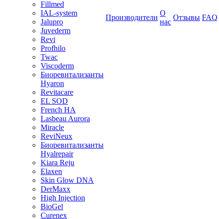
Fillmed
IAL-system
О
Производители
Отзывы
FAQ
Jalupro
нас
Juvederm
Revi
Profhilo
Twac
Viscoderm
Биоревитализанты
Hyaron
Revitacare
EL SOD
French HA
Lasbeau Aurora
Miracle
ReviNeux
Биоревитализанты
Hyalrepair
Kiara Reju
Elaxen
Skin Glow DNA
DerMaxx
High Injection
BioGel
Curenex