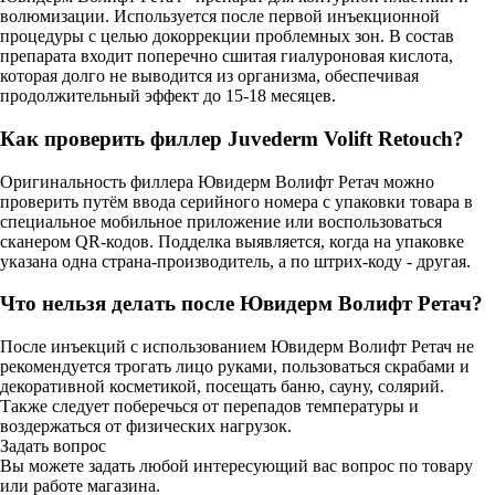
волюмизации. Используется после первой инъекционной
процедуры с целью докоррекции проблемных зон. В состав
препарата входит поперечно сшитая гиалуроновая кислота,
которая долго не выводится из организма, обеспечивая
продолжительный эффект до 15-18 месяцев.
Как проверить филлер Juvederm Volift Retouch?
Оригинальность филлера Ювидерм Волифт Ретач можно
проверить путём ввода серийного номера с упаковки товара в
специальное мобильное приложение или воспользоваться
сканером QR-кодов. Подделка выявляется, когда на упаковке
указана одна страна-производитель, а по штрих-коду - другая.
Что нельзя делать после Ювидерм Волифт Ретач?
После инъекций с использованием Ювидерм Волифт Ретач не
рекомендуется трогать лицо руками, пользоваться скрабами и
декоративной косметикой, посещать баню, сауну, солярий.
Также следует поберечься от перепадов температуры и
воздержаться от физических нагрузок.
Задать вопрос
Вы можете задать любой интересующий вас вопрос по товару
или работе магазина.