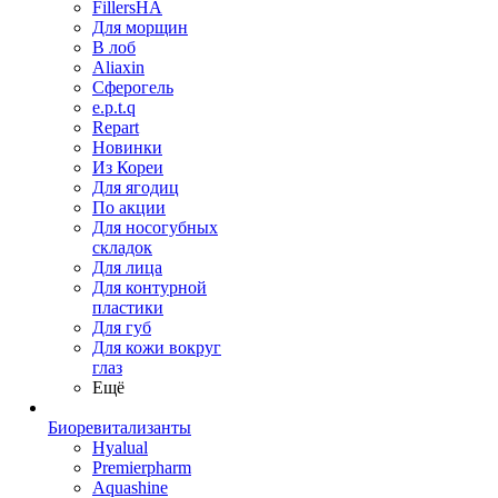
FillersHA
Для морщин
В лоб
Aliaxin
Сферогель
e.p.t.q
Repart
Новинки
Из Кореи
Для ягодиц
По акции
Для носогубных
складок
Для лица
Для контурной
пластики
Для губ
Для кожи вокруг
глаз
Ещё
Биоревитализанты
Hyalual
Premierpharm
Aquashine