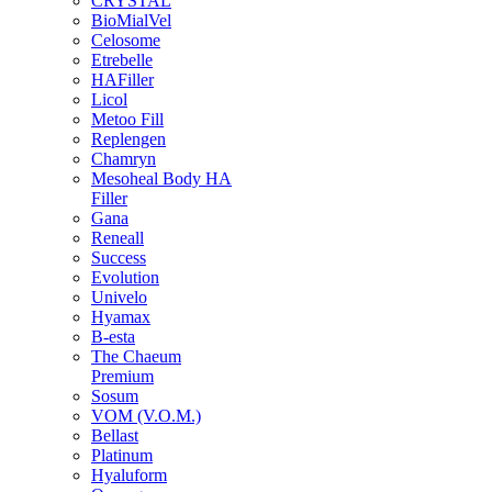
CRYSTAL
BioMialVel
Celosome
Etrebelle
HAFiller
Licol
Metoo Fill
Replengen
Chamryn
Mesoheal Body HA
Filler
Gana
Reneall
Success
Evolution
Univelo
Hyamax
B-esta
The Chaeum
Premium
Sosum
VOM (V.O.M.)
Bellast
Platinum
Hyaluform