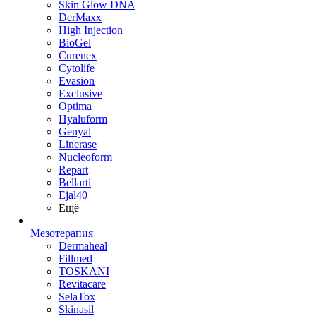
Skin Glow DNA
DerMaxx
High Injection
BioGel
Curenex
Cytolife
Evasion
Exclusive
Optima
Hyaluform
Genyal
Linerase
Nucleoform
Repart
Bellarti
Ejal40
Ещё
Мезотерапия
Dermaheal
Fillmed
TOSKANI
Revitacare
SelaTox
Skinasil