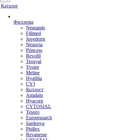
Каталог
Филлеры
Neuramis
Fillmed
Juvederm
Neauvia
Princess
Revofil
Teosyal
Yvoire
Meline
Hyafilia
CYJ
Коллост
Amalain
Hyacorp
CYTOSIAL
Tesoro
Euroresearch
Sardenya
Phillex
Revanesse