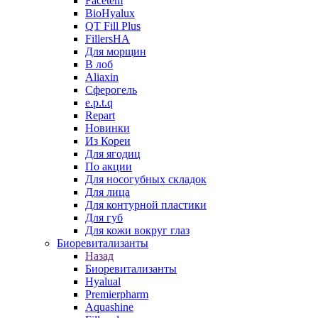
Facetem
BioHyalux
QT Fill Plus
FillersHA
Для морщин
В лоб
Aliaxin
Сферогель
e.p.t.q
Repart
Новинки
Из Кореи
Для ягодиц
По акции
Для носогубных складок
Для лица
Для контурной пластики
Для губ
Для кожи вокруг глаз
Биоревитализанты
Назад
Биоревитализанты
Hyalual
Premierpharm
Aquashine