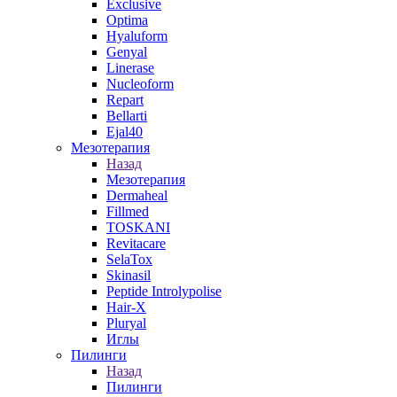
Exclusive
Optima
Hyaluform
Genyal
Linerase
Nucleoform
Repart
Bellarti
Ejal40
Мезотерапия
Назад
Мезотерапия
Dermaheal
Fillmed
TOSKANI
Revitacare
SelaTox
Skinasil
Peptide Introlypolise
Hair-X
Pluryal
Иглы
Пилинги
Назад
Пилинги