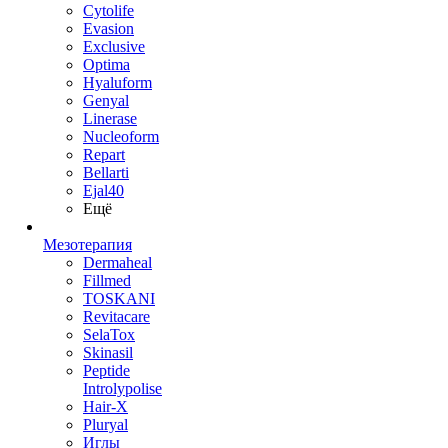
Cytolife
Evasion
Exclusive
Optima
Hyaluform
Genyal
Linerase
Nucleoform
Repart
Bellarti
Ejal40
Ещё
Мезотерапия
Dermaheal
Fillmed
TOSKANI
Revitacare
SelaTox
Skinasil
Peptide
Introlypolise
Hair-X
Pluryal
Иглы