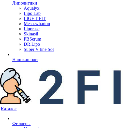
Липолитики
Aqualyx
Lipo Lab
LIGHT FIT
Meso-wharton
Liporase
Skinasil
PBSerum
DR.Lipo
Super V-line Sol
Наноканюли
Каталог
Филлеры