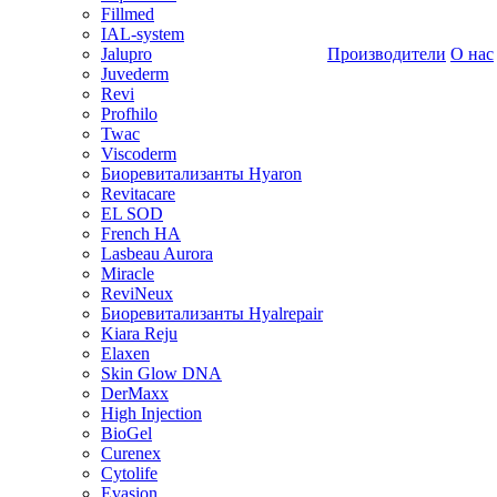
Fillmed
IAL-system
Jalupro
Производители
О нас
Juvederm
Revi
Profhilo
Twac
Viscoderm
Биоревитализанты Hyaron
Revitacare
EL SOD
French HA
Lasbeau Aurora
Miracle
ReviNeux
Биоревитализанты Hyalrepair
Kiara Reju
Elaxen
Skin Glow DNA
DerMaxx
High Injection
BioGel
Curenex
Cytolife
Evasion