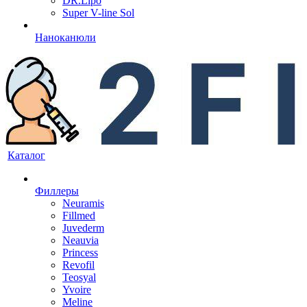
DR.Lipo
Super V-line Sol
Наноканюли
Каталог
Филлеры
Neuramis
Fillmed
Juvederm
Neauvia
Princess
Revofil
Teosyal
Yvoire
Meline