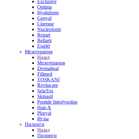
Exclusive
Optima
Hyaluform
Genyal
Linerase
Nucleoform
Repart
Bellarti
Ejal40
Мезотерапия
Назад
Мезотерапия
Dermaheal
Fillmed
TOSKANI
Revitacare
SelaTox
Skinasil
Peptide Introlypolise
Hair-X
Pluryal
Иглы
Пилинги
Назад
Пилинги