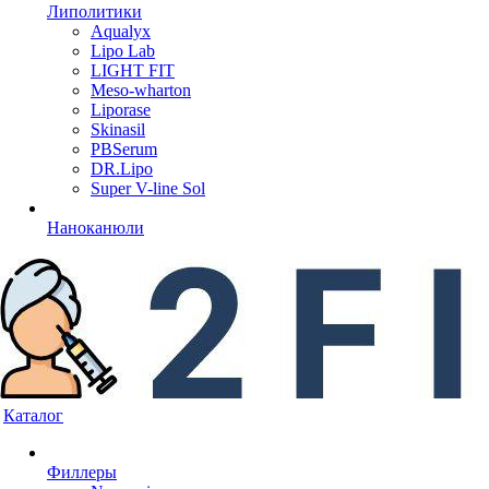
Липолитики
Aqualyx
Lipo Lab
LIGHT FIT
Meso-wharton
Liporase
Skinasil
PBSerum
DR.Lipo
Super V-line Sol
Наноканюли
Каталог
Филлеры