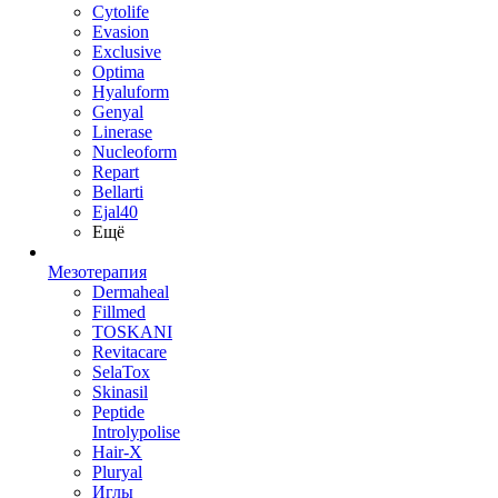
Cytolife
Evasion
Exclusive
Optima
Hyaluform
Genyal
Linerase
Nucleoform
Repart
Bellarti
Ejal40
Ещё
Мезотерапия
Dermaheal
Fillmed
TOSKANI
Revitacare
SelaTox
Skinasil
Peptide
Introlypolise
Hair-X
Pluryal
Иглы