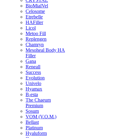
CRYSTAL
BioMialVel
Celosome
Etrebelle
HAFiller
Licol
Metoo Fill
Replengen
Chamryn
Mesoheal Body HA
Filler
Gana
Reneall
Success
Evolution
Univelo
Hyamax
B-esta
The Chaeum
Premium
Sosum
VOM (V.O.M.)
Bellast
Platinum
Hyaluform