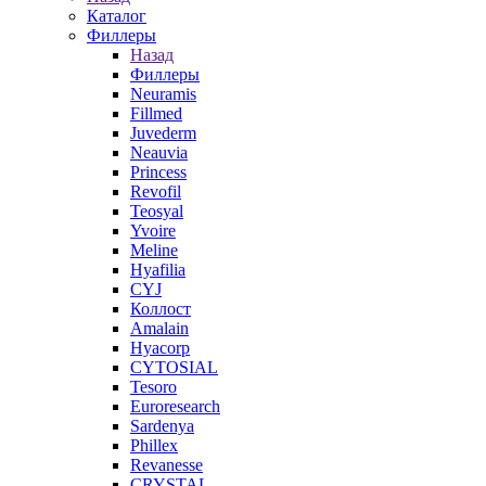
Каталог
Филлеры
Назад
Филлеры
Neuramis
Fillmed
Juvederm
Neauvia
Princess
Revofil
Teosyal
Yvoire
Meline
Hyafilia
CYJ
Коллост
Amalain
Hyacorp
CYTOSIAL
Tesoro
Euroresearch
Sardenya
Phillex
Revanesse
CRYSTAL