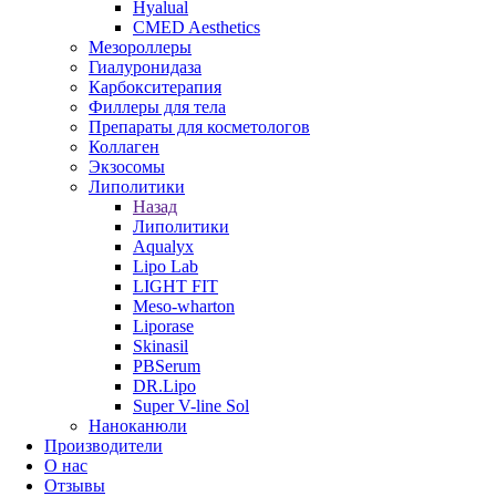
Hyalual
CMED Aesthetics
Мезороллеры
Гиалуронидаза
Карбокситерапия
Филлеры для тела
Препараты для косметологов
Коллаген
Экзосомы
Липолитики
Назад
Липолитики
Aqualyx
Lipo Lab
LIGHT FIT
Meso-wharton
Liporase
Skinasil
PBSerum
DR.Lipo
Super V-line Sol
Наноканюли
Производители
О нас
Отзывы