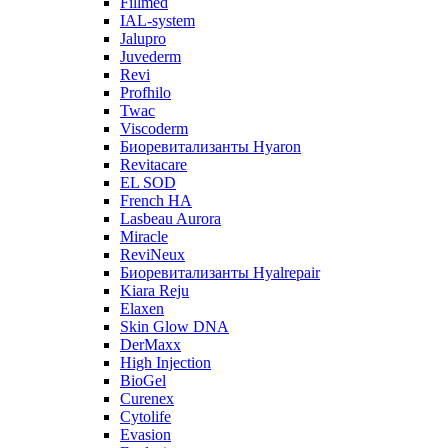
Fillmed
IAL-system
Jalupro
Juvederm
Revi
Profhilo
Twac
Viscoderm
Биоревитализанты Hyaron
Revitacare
EL SOD
French HA
Lasbeau Aurora
Miracle
ReviNeux
Биоревитализанты Hyalrepair
Kiara Reju
Elaxen
Skin Glow DNA
DerMaxx
High Injection
BioGel
Curenex
Cytolife
Evasion