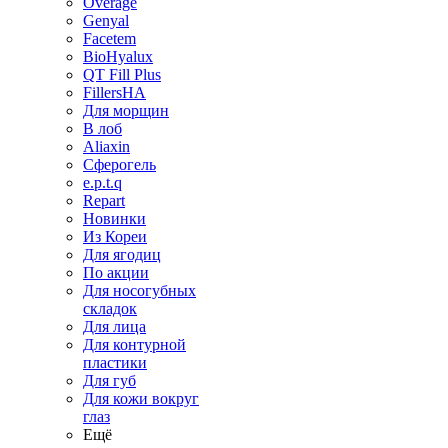
Overage
Genyal
Facetem
BioHyalux
QT Fill Plus
FillersHA
Для морщин
В лоб
Aliaxin
Сферогель
e.p.t.q
Repart
Новинки
Из Кореи
Для ягодиц
По акции
Для носогубных
складок
Для лица
Для контурной
пластики
Для губ
Для кожи вокруг
глаз
Ещё