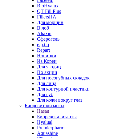
Facetem
BioHyalux
QT Fill Plus
FillersHA
Для морщин
В лоб
Aliaxin
Сферогель
e.p.t.q
Repart
Новинки
Из Кореи
Для ягодиц
По акции
Для носогубных складок
Для лица
Для контурной пластики
Для губ
Для кожи вокруг глаз
Биоревитализанты
Назад
Биоревитализанты
Hyalual
Premierpharm
Aquashine