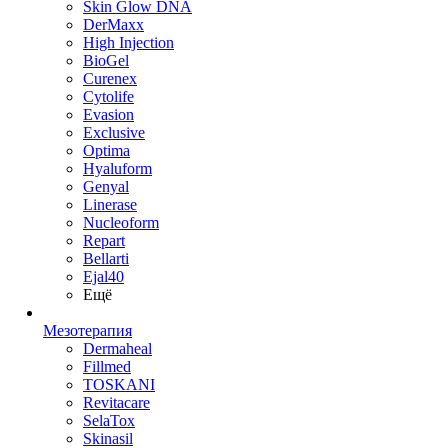
Skin Glow DNA
DerMaxx
High Injection
BioGel
Curenex
Cytolife
Evasion
Exclusive
Optima
Hyaluform
Genyal
Linerase
Nucleoform
Repart
Bellarti
Ejal40
Ещё
Мезотерапия
Dermaheal
Fillmed
TOSKANI
Revitacare
SelaTox
Skinasil