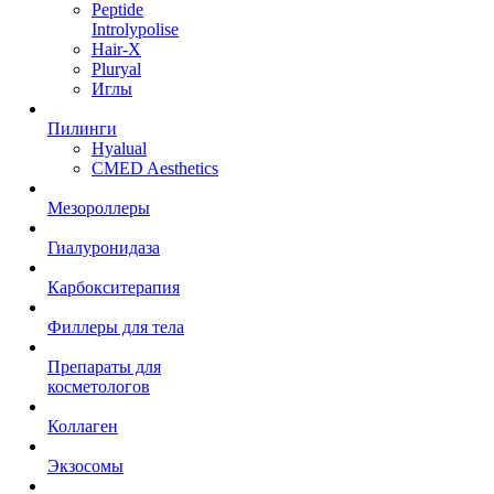
Peptide
Introlypolise
Hair-X
Pluryal
Иглы
Пилинги
Hyalual
CMED Aesthetics
Мезороллеры
Гиалуронидаза
Карбокситерапия
Филлеры для тела
Препараты для
косметологов
Коллаген
Экзосомы