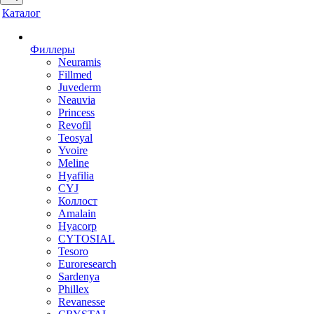
Каталог
Филлеры
Neuramis
Fillmed
Juvederm
Neauvia
Princess
Revofil
Teosyal
Yvoire
Meline
Hyafilia
CYJ
Коллост
Amalain
Hyacorp
CYTOSIAL
Tesoro
Euroresearch
Sardenya
Phillex
Revanesse