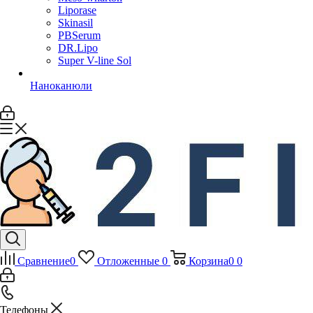
Liporase
Skinasil
PBSerum
DR.Lipo
Super V-line Sol
Наноканюли
Сравнение
0
Отложенные
0
Корзина
0
0
Телефоны