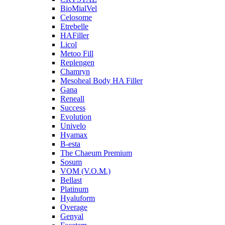
BioMialVel
Celosome
Etrebelle
HAFiller
Licol
Metoo Fill
Replengen
Chamryn
Mesoheal Body HA Filler
Gana
Reneall
Success
Evolution
Univelo
Hyamax
B-esta
The Chaeum Premium
Sosum
VOM (V.O.M.)
Bellast
Platinum
Hyaluform
Overage
Genyal