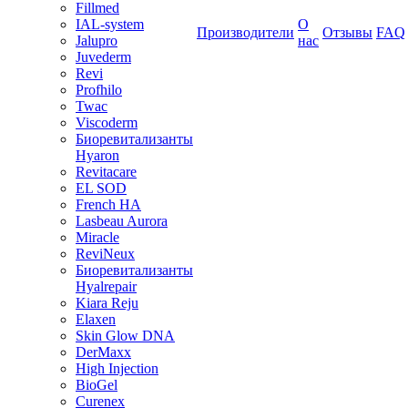
Fillmed
IAL-system
О
Производители
Отзывы
FAQ
Jalupro
нас
Juvederm
Revi
Profhilo
Twac
Viscoderm
Биоревитализанты
Hyaron
Revitacare
EL SOD
French HA
Lasbeau Aurora
Miracle
ReviNeux
Биоревитализанты
Hyalrepair
Kiara Reju
Elaxen
Skin Glow DNA
DerMaxx
High Injection
BioGel
Curenex