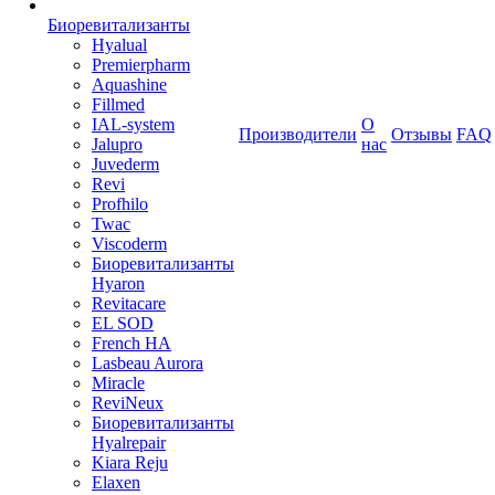
Биоревитализанты
Hyalual
Premierpharm
Aquashine
Fillmed
IAL-system
О
Производители
Отзывы
FAQ
Jalupro
нас
Juvederm
Revi
Profhilo
Twac
Viscoderm
Биоревитализанты
Hyaron
Revitacare
EL SOD
French HA
Lasbeau Aurora
Miracle
ReviNeux
Биоревитализанты
Hyalrepair
Kiara Reju
Elaxen