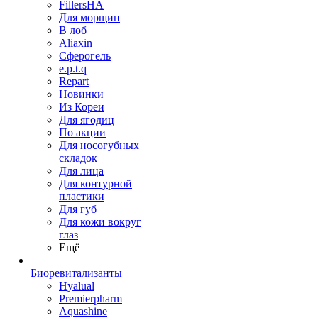
FillersHA
Для морщин
В лоб
Aliaxin
Сферогель
e.p.t.q
Repart
Новинки
Из Кореи
Для ягодиц
По акции
Для носогубных
складок
Для лица
Для контурной
пластики
Для губ
Для кожи вокруг
глаз
Ещё
Биоревитализанты
Hyalual
Premierpharm
Aquashine