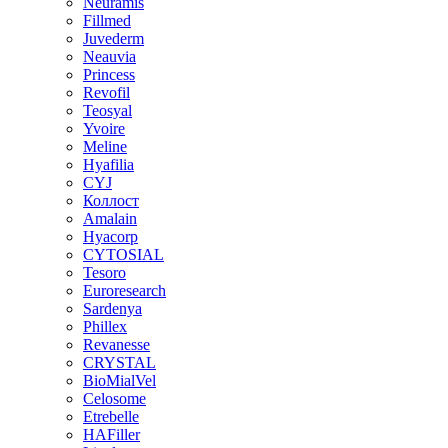
Neuramis
Fillmed
Juvederm
Neauvia
Princess
Revofil
Teosyal
Yvoire
Meline
Hyafilia
CYJ
Коллост
Amalain
Hyacorp
CYTOSIAL
Tesoro
Euroresearch
Sardenya
Phillex
Revanesse
CRYSTAL
BioMialVel
Celosome
Etrebelle
HAFiller