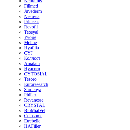
Neuramis
Fillmed
Juvederm
Neauvia
Princess
Revofil
Teosyal
Yvoire
Meline
Hyafilia
CYJ
Коллост
Amalain
Hyacorp
CYTOSIAL
Tesoro
Euroresearch
Sardenya
Phillex
Revanesse
CRYSTAL
BioMialVel
Celosome
Etrebelle
HAFiller