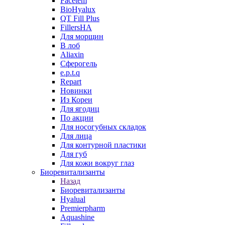
Facetem
BioHyalux
QT Fill Plus
FillersHA
Для морщин
В лоб
Aliaxin
Сферогель
e.p.t.q
Repart
Новинки
Из Кореи
Для ягодиц
По акции
Для носогубных складок
Для лица
Для контурной пластики
Для губ
Для кожи вокруг глаз
Биоревитализанты
Назад
Биоревитализанты
Hyalual
Premierpharm
Aquashine