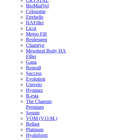
CRYSTAL
BioMialVel
Celosome
Etrebelle
HAFiller
Licol
Metoo Fill
Replengen
Chamryn
Mesoheal Body HA
Filler
Gana
Reneall
Success
Evolution
Univelo
Hyamax
B-esta
The Chaeum
Premium
Sosum
VOM (V.O.M.)
Bellast
Platinum
Hyaluform