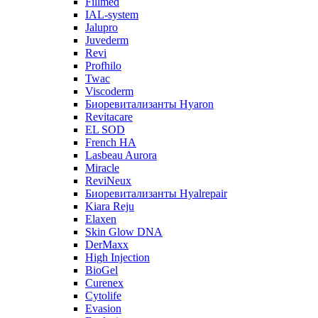
Fillmed
IAL-system
Jalupro
Juvederm
Revi
Profhilo
Twac
Viscoderm
Биоревитализанты Hyaron
Revitacare
EL SOD
French HA
Lasbeau Aurora
Miracle
ReviNeux
Биоревитализанты Hyalrepair
Kiara Reju
Elaxen
Skin Glow DNA
DerMaxx
High Injection
BioGel
Curenex
Cytolife
Evasion