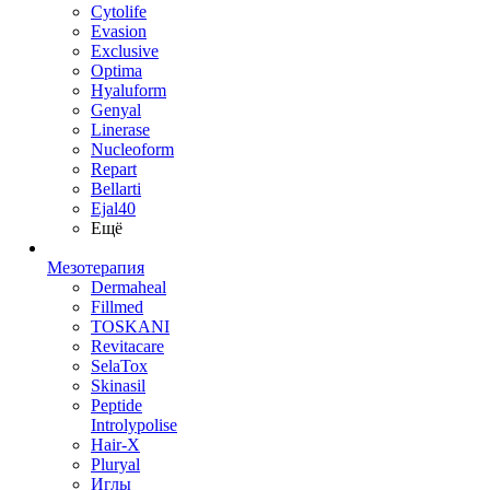
Cytolife
Evasion
Exclusive
Optima
Hyaluform
Genyal
Linerase
Nucleoform
Repart
Bellarti
Ejal40
Ещё
Мезотерапия
Dermaheal
Fillmed
TOSKANI
Revitacare
SelaTox
Skinasil
Peptide
Introlypolise
Hair-X
Pluryal
Иглы