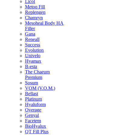
Licol
Metoo Fill
Replengen
Chamryn
Mesoheal Body HA
Filler
Gana
Reneall
Success
Evolution
Univelo
Hyamax
B-esta
The Chaeum
Premium
Sosum
VOM (V.O.M.)
Bellast
Platinum
Hyaluform
Overage
Genyal
Facetem
BioHyalux
QT Fill Plus