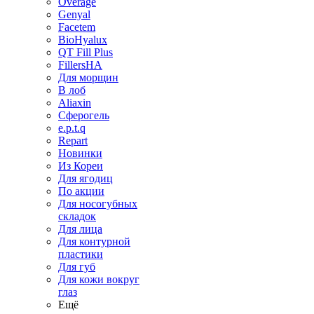
Overage
Genyal
Facetem
BioHyalux
QT Fill Plus
FillersHA
Для морщин
В лоб
Aliaxin
Сферогель
e.p.t.q
Repart
Новинки
Из Кореи
Для ягодиц
По акции
Для носогубных
складок
Для лица
Для контурной
пластики
Для губ
Для кожи вокруг
глаз
Ещё