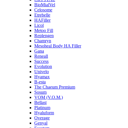
BioMialVel
Celosome
Etrebelle
HAFiller
Licol
Metoo Fill
Replengen
Chamryn
Mesoheal Body HA Filler
Gana
Reneall
Success
Evolution
Univelo
Hyamax
B-esta
The Chaeum Premium
Sosum
VOM (V.O.M.)
Bellast
Platinum
Hyaluform
Overage
Genyal