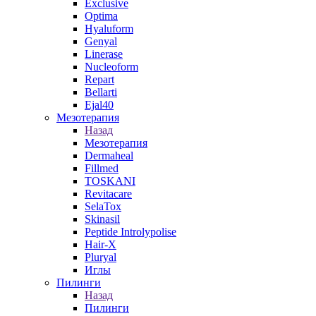
Exclusive
Optima
Hyaluform
Genyal
Linerase
Nucleoform
Repart
Bellarti
Ejal40
Мезотерапия
Назад
Мезотерапия
Dermaheal
Fillmed
TOSKANI
Revitacare
SelaTox
Skinasil
Peptide Introlypolise
Hair-X
Pluryal
Иглы
Пилинги
Назад
Пилинги