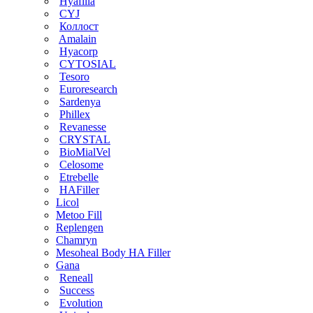
Hyafilia
CYJ
Коллост
Amalain
Hyacorp
CYTOSIAL
Tesoro
Euroresearch
Sardenya
Phillex
Revanesse
CRYSTAL
BioMialVel
Celosome
Etrebelle
HAFiller
Licol
Metoo Fill
Replengen
Chamryn
Mesoheal Body HA Filler
Gana
Reneall
Success
Evolution