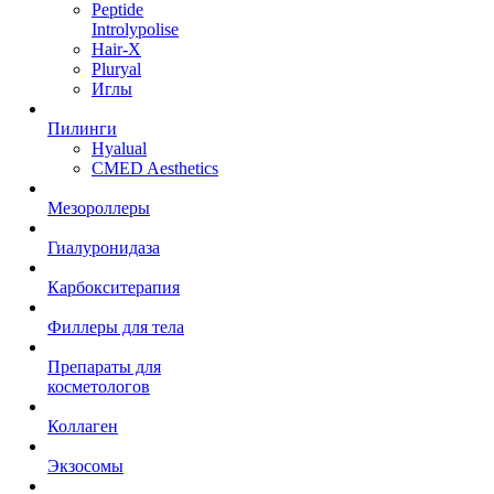
Peptide
Introlypolise
Hair-X
Pluryal
Иглы
Пилинги
Hyalual
CMED Aesthetics
Мезороллеры
Гиалуронидаза
Карбокситерапия
Филлеры для тела
Препараты для
косметологов
Коллаген
Экзосомы