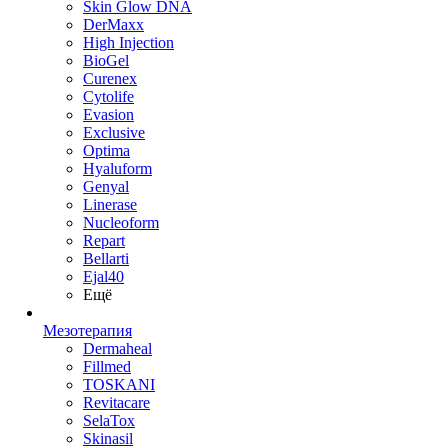
Skin Glow DNA
DerMaxx
High Injection
BioGel
Curenex
Cytolife
Evasion
Exclusive
Optima
Hyaluform
Genyal
Linerase
Nucleoform
Repart
Bellarti
Ejal40
Ещё
Мезотерапия
Dermaheal
Fillmed
TOSKANI
Revitacare
SelaTox
Skinasil