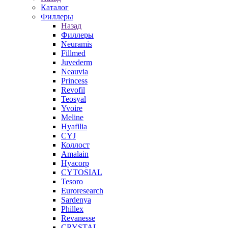
Каталог
Филлеры
Назад
Филлеры
Neuramis
Fillmed
Juvederm
Neauvia
Princess
Revofil
Teosyal
Yvoire
Meline
Hyafilia
CYJ
Коллост
Amalain
Hyacorp
CYTOSIAL
Tesoro
Euroresearch
Sardenya
Phillex
Revanesse
CRYSTAL