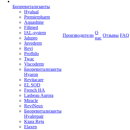
Биоревитализанты
Hyalual
Premierpharm
Aquashine
Fillmed
IAL-system
О
Производители
Отзывы
FAQ
Jalupro
нас
Juvederm
Revi
Profhilo
Twac
Viscoderm
Биоревитализанты
Hyaron
Revitacare
EL SOD
French HA
Lasbeau Aurora
Miracle
ReviNeux
Биоревитализанты
Hyalrepair
Kiara Reju
Elaxen