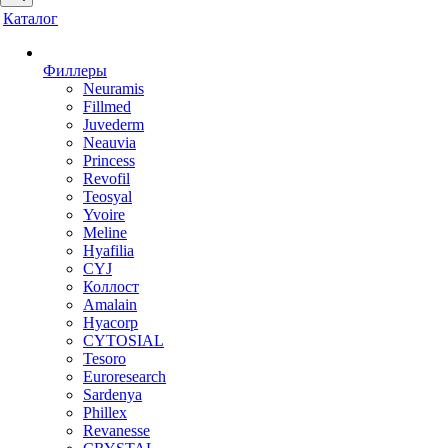
Каталог
Филлеры
Neuramis
Fillmed
Juvederm
Neauvia
Princess
Revofil
Teosyal
Yvoire
Meline
Hyafilia
CYJ
Коллост
Amalain
Hyacorp
CYTOSIAL
Tesoro
Euroresearch
Sardenya
Phillex
Revanesse