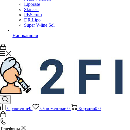
Liporase
Skinasil
PBSerum
DR.Lipo
Super V-line Sol
Наноканюли
Сравнение
0
Отложенные
0
Корзина
0
0
Телефоны