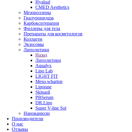
Hyalual
CMED Aesthetics
Мезороллеры
Гиалуронидаза
Карбокситерапия
Филлеры для тела
Препараты для косметологов
Коллаген
Экзосомы
Липолитики
Назад
Липолитики
Aqualyx
Lipo Lab
LIGHT FIT
Meso-wharton
Liporase
Skinasil
PBSerum
DR.Lipo
Super V-line Sol
Наноканюли
Производители
О нас
Отзывы