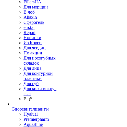
FillersHA
Для морщин
В лоб
Aliaxin
Сферогель
e.p.t.q
Repart
Новинки
Из Кореи
Для ягодиц
По акции
Для носогубных
складок
Для лица
Для контурной
пластики
Для губ
Для кожи вокруг
глаз
Ещё
Биоревитализанты
Hyalual
Premierpharm
Aquashine