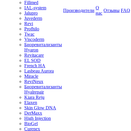
Fillmed
IAL-system
О
Производители
Отзывы
FAQ
Jalupro
нас
Juvederm
Revi
Profhilo
Twac
Viscoderm
Биоревитализанты
Hyaron
Revitacare
EL SOD
French HA
Lasbeau Aurora
Miracle
ReviNeux
Биоревитализанты
Hyalrepair
Kiara Reju
Elaxen
Skin Glow DNA
DerMaxx
High Injection
BioGel
Curenex