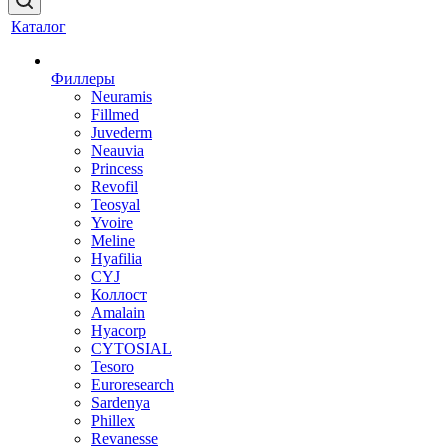
Каталог
Филлеры
Neuramis
Fillmed
Juvederm
Neauvia
Princess
Revofil
Teosyal
Yvoire
Meline
Hyafilia
CYJ
Коллост
Amalain
Hyacorp
CYTOSIAL
Tesoro
Euroresearch
Sardenya
Phillex
Revanesse