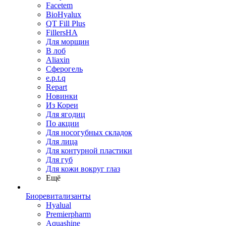
Facetem
BioHyalux
QT Fill Plus
FillersHA
Для морщин
В лоб
Aliaxin
Сферогель
e.p.t.q
Repart
Новинки
Из Кореи
Для ягодиц
По акции
Для носогубных складок
Для лица
Для контурной пластики
Для губ
Для кожи вокруг глаз
Ещё
Биоревитализанты
Hyalual
Premierpharm
Aquashine