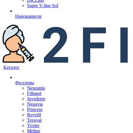
DR.Lipo
Super V-line Sol
Наноканюли
Каталог
Филлеры
Neuramis
Fillmed
Juvederm
Neauvia
Princess
Revofil
Teosyal
Yvoire
Meline