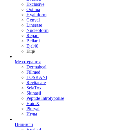
Exclusive
Optima
Hyaluform
Genyal
Linerase
Nucleoform
Repart
Bellarti
Ejal40
Ещё
Мезотерапия
Dermaheal
Fillmed
TOSKANI
Revitacare
SelaTox
Skinasil
Peptide Introlypolise
Hair-X
Pluryal
Иглы
Пилинги
Hyalual