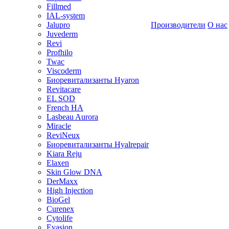
Fillmed
IAL-system
Jalupro
Производители
О нас
Juvederm
Revi
Profhilo
Twac
Viscoderm
Биоревитализанты Hyaron
Revitacare
EL SOD
French HA
Lasbeau Aurora
Miracle
ReviNeux
Биоревитализанты Hyalrepair
Kiara Reju
Elaxen
Skin Glow DNA
DerMaxx
High Injection
BioGel
Curenex
Cytolife
Evasion