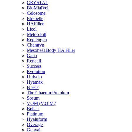
CRYSTAL
BioMialVel
Celosome
Etrebelle
HAFiller
Licol
Metoo Fill
Replengen
Chamryn
Mesoheal Body HA Filler
Gana
Reneall
Success
Evolution
Univelo
Hyamax
B-esta
The Chaeum Premium
Sosum
VOM (V.O.M.)
Bellast
Platinum
Hyaluform
Overage
Genyal