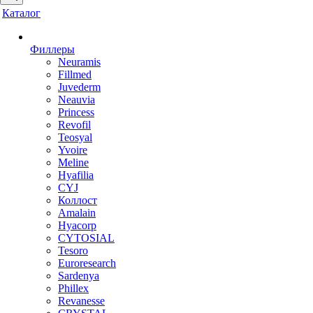
Каталог
Филлеры
Neuramis
Fillmed
Juvederm
Neauvia
Princess
Revofil
Teosyal
Yvoire
Meline
Hyafilia
CYJ
Коллост
Amalain
Hyacorp
CYTOSIAL
Tesoro
Euroresearch
Sardenya
Phillex
Revanesse