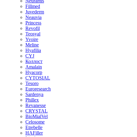
Neuramis
Fillmed
Juvederm
Neauvia
Princess
Revofil
Teosyal
Yvoire
Meline
Hyafilia
CYJ
Коллост
Amalain
Hyacorp
CYTOSIAL
Tesoro
Euroresearch
Sardenya
Phillex
Revanesse
CRYSTAL
BioMialVel
Celosome
Etrebelle
HAFiller