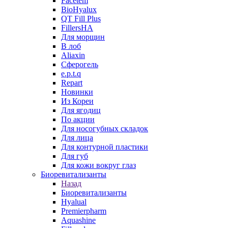
Facetem
BioHyalux
QT Fill Plus
FillersHA
Для морщин
В лоб
Aliaxin
Сферогель
e.p.t.q
Repart
Новинки
Из Кореи
Для ягодиц
По акции
Для носогубных складок
Для лица
Для контурной пластики
Для губ
Для кожи вокруг глаз
Биоревитализанты
Назад
Биоревитализанты
Hyalual
Premierpharm
Aquashine