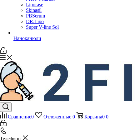
Liporase
Skinasil
PBSerum
DR.Lipo
Super V-line Sol
Наноканюли
Сравнение
0
Отложенные
0
Корзина
0
0
Телефоны