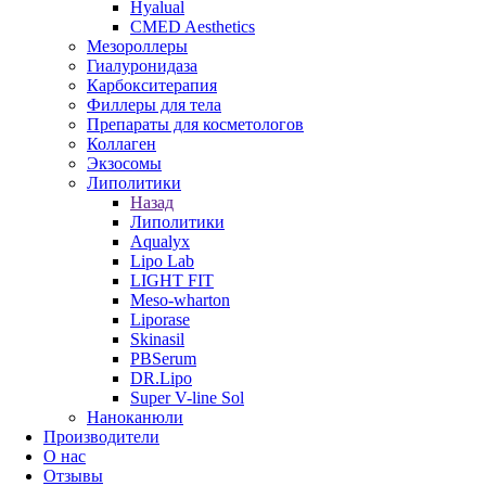
Hyalual
CMED Aesthetics
Мезороллеры
Гиалуронидаза
Карбокситерапия
Филлеры для тела
Препараты для косметологов
Коллаген
Экзосомы
Липолитики
Назад
Липолитики
Aqualyx
Lipo Lab
LIGHT FIT
Meso-wharton
Liporase
Skinasil
PBSerum
DR.Lipo
Super V-line Sol
Наноканюли
Производители
О нас
Отзывы