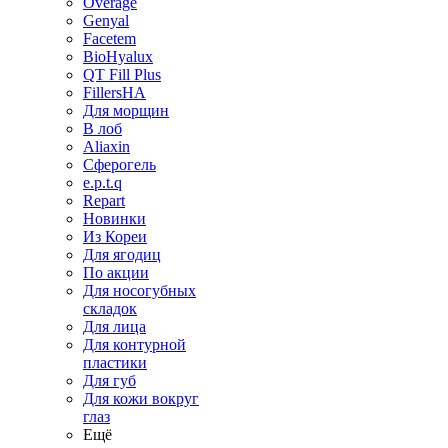
Overage
Genyal
Facetem
BioHyalux
QT Fill Plus
FillersHA
Для морщин
В лоб
Aliaxin
Сферогель
e.p.t.q
Repart
Новинки
Из Кореи
Для ягодиц
По акции
Для носогубных
складок
Для лица
Для контурной
пластики
Для губ
Для кожи вокруг
глаз
Ещё