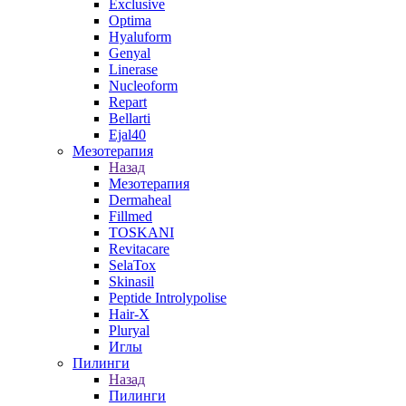
Exclusive
Optima
Hyaluform
Genyal
Linerase
Nucleoform
Repart
Bellarti
Ejal40
Мезотерапия
Назад
Мезотерапия
Dermaheal
Fillmed
TOSKANI
Revitacare
SelaTox
Skinasil
Peptide Introlypolise
Hair-X
Pluryal
Иглы
Пилинги
Назад
Пилинги