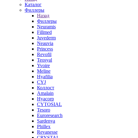
Каталог
Филлеры
Назад
Филлеры
Neuramis
Fillmed
Juvederm
Neauvia
Princess
Revofil
Teosyal
Yvoire
Meline
Hyafilia
CYJ
Коллост
Amalain
Hyacorp
CYTOSIAL
Tesoro
Euroresearch
Sardenya
Phillex
Revanesse
CRYSTAL