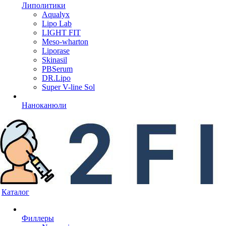
Липолитики
Aqualyx
Lipo Lab
LIGHT FIT
Meso-wharton
Liporase
Skinasil
PBSerum
DR.Lipo
Super V-line Sol
Наноканюли
Каталог
Филлеры