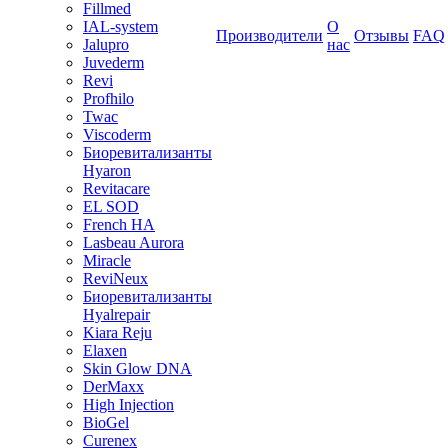
Fillmed
IAL-system
О
Производители
Отзывы
FAQ
Jalupro
нас
Juvederm
Revi
Profhilo
Twac
Viscoderm
Биоревитализанты
Hyaron
Revitacare
EL SOD
French HA
Lasbeau Aurora
Miracle
ReviNeux
Биоревитализанты
Hyalrepair
Kiara Reju
Elaxen
Skin Glow DNA
DerMaxx
High Injection
BioGel
Curenex