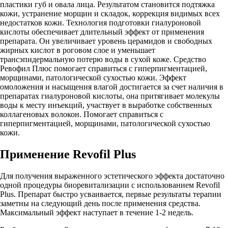
пластики губ и овала лица. Результатом становится подтяжка
кожи, устранение морщин и складок, коррекция видимых всех
недостатков кожи. Технология подготовки гиалуроновой
кислоты обеспечивает длительный эффект от применения
препарата. Он увеличивает уровень церамидов и свободных
жирных кислот в роговом слое и уменьшает
трансэпидермальную потерю воды в сухой коже. Средство
Ревофил Плюс помогает справиться с гиперпигментацией,
морщинами, патологической сухостью кожи. Эффект
омоложения и насыщения влагой достигается за счет наличия в
препаратах гиалуроновой кислоты, она притягивает молекулы
воды к месту инъекций, участвует в выработке собственных
коллагеновых волокон. Помогает справиться с
гиперпигментацией, морщинами, патологической сухостью
кожи.
Применение Revofil Plus
Для получения выраженного эстетического эффекта достаточно
одной процедуры биоревитализации с использованием Revofil
Plus. Препарат быстро усваивается, первые результаты терапии
заметны на следующий день после применения средства.
Максимальный эффект наступает в течение 1-2 недель.