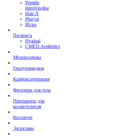
Peptide
Introlypolise
Hair-X
Pluryal
Иглы
Пилинги
Hyalual
CMED Aesthetics
Мезороллеры
Гиалуронидаза
Карбокситерапия
Филлеры для тела
Препараты для
косметологов
Коллаген
Экзосомы