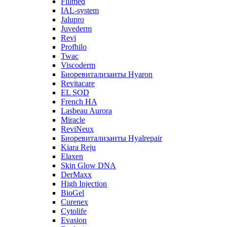
Fillmed
IAL-system
Jalupro
Juvederm
Revi
Profhilo
Twac
Viscoderm
Биоревитализанты Hyaron
Revitacare
EL SOD
French HA
Lasbeau Aurora
Miracle
ReviNeux
Биоревитализанты Hyalrepair
Kiara Reju
Elaxen
Skin Glow DNA
DerMaxx
High Injection
BioGel
Curenex
Cytolife
Evasion