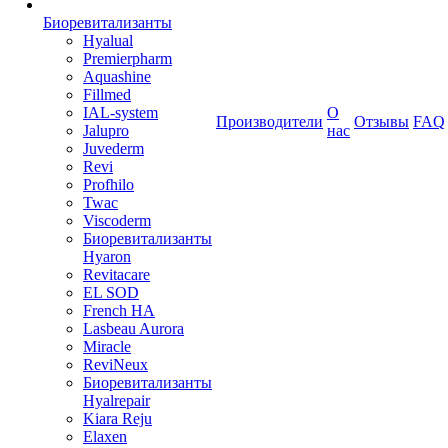
Биоревитализанты
Hyalual
Premierpharm
Aquashine
Fillmed
IAL-system
О
Производители
Отзывы
FAQ
Jalupro
нас
Juvederm
Revi
Profhilo
Twac
Viscoderm
Биоревитализанты
Hyaron
Revitacare
EL SOD
French HA
Lasbeau Aurora
Miracle
ReviNeux
Биоревитализанты
Hyalrepair
Kiara Reju
Elaxen