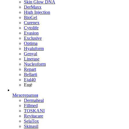
Skin Glow DNA
DerMaxx
High Injection
BioGel
Curenex
Cytolife
Evasion
Exclusive
Optima
Hyaluform
Genyal
Linerase
Nucleoform
Repart
Bellarti
Ejal40
Ещё
Мезотерапия
Dermaheal
Fillmed
TOSKANI
Revitacare
SelaTox
Skinasil