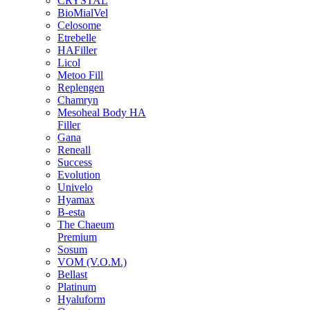
CRYSTAL
BioMialVel
Celosome
Etrebelle
HAFiller
Licol
Metoo Fill
Replengen
Chamryn
Mesoheal Body HA
Filler
Gana
Reneall
Success
Evolution
Univelo
Hyamax
B-esta
The Chaeum
Premium
Sosum
VOM (V.O.M.)
Bellast
Platinum
Hyaluform