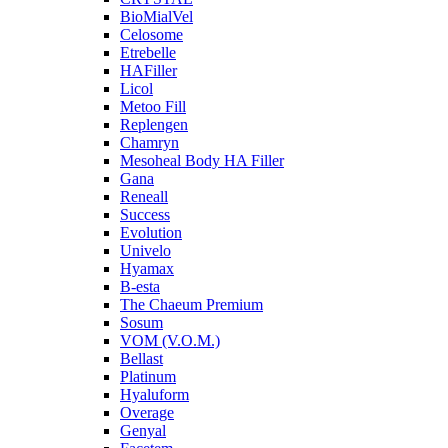
BioMialVel
Celosome
Etrebelle
HAFiller
Licol
Metoo Fill
Replengen
Chamryn
Mesoheal Body HA Filler
Gana
Reneall
Success
Evolution
Univelo
Hyamax
B-esta
The Chaeum Premium
Sosum
VOM (V.O.M.)
Bellast
Platinum
Hyaluform
Overage
Genyal