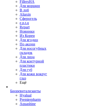
FillersHA
Для морщин
В лоб
Aliaxin
Сферогель
e.p.t.q
Repart
Новинки
Из Кореи
Для ягодиц
По акции
Для носогубных
складок
Для лица
Для контурной
пластики
Для губ
Для кожи вокруг
глаз
Ещё
Биоревитализанты
Hyalual
Premierpharm
Aquashine