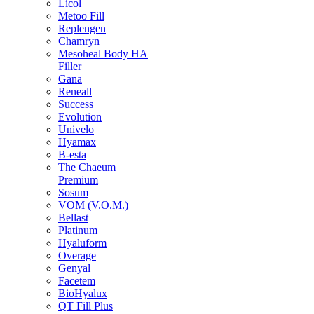
Licol
Metoo Fill
Replengen
Chamryn
Mesoheal Body HA
Filler
Gana
Reneall
Success
Evolution
Univelo
Hyamax
B-esta
The Chaeum
Premium
Sosum
VOM (V.O.M.)
Bellast
Platinum
Hyaluform
Overage
Genyal
Facetem
BioHyalux
QT Fill Plus