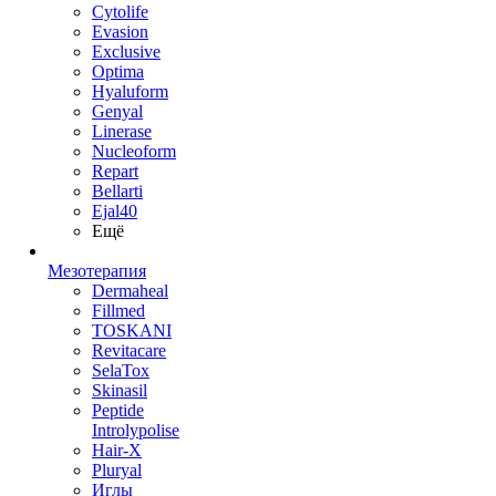
Cytolife
Evasion
Exclusive
Optima
Hyaluform
Genyal
Linerase
Nucleoform
Repart
Bellarti
Ejal40
Ещё
Мезотерапия
Dermaheal
Fillmed
TOSKANI
Revitacare
SelaTox
Skinasil
Peptide
Introlypolise
Hair-X
Pluryal
Иглы