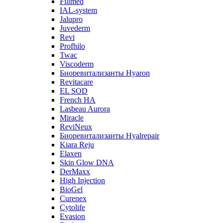
Fillmed
IAL-system
Jalupro
Juvederm
Revi
Profhilo
Twac
Viscoderm
Биоревитализанты Hyaron
Revitacare
EL SOD
French HA
Lasbeau Aurora
Miracle
ReviNeux
Биоревитализанты Hyalrepair
Kiara Reju
Elaxen
Skin Glow DNA
DerMaxx
High Injection
BioGel
Curenex
Cytolife
Evasion