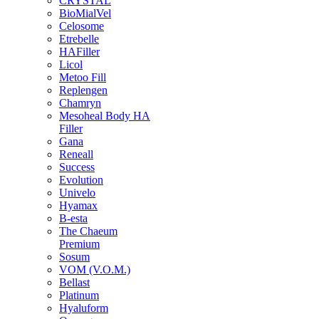
CRYSTAL
BioMialVel
Celosome
Etrebelle
HAFiller
Licol
Metoo Fill
Replengen
Chamryn
Mesoheal Body HA
Filler
Gana
Reneall
Success
Evolution
Univelo
Hyamax
B-esta
The Chaeum
Premium
Sosum
VOM (V.O.M.)
Bellast
Platinum
Hyaluform