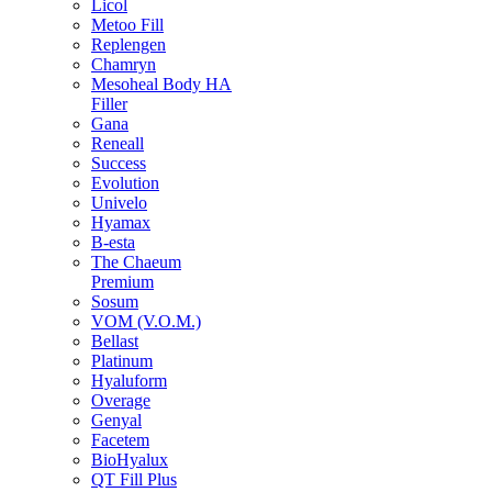
Licol
Metoo Fill
Replengen
Chamryn
Mesoheal Body HA
Filler
Gana
Reneall
Success
Evolution
Univelo
Hyamax
B-esta
The Chaeum
Premium
Sosum
VOM (V.O.M.)
Bellast
Platinum
Hyaluform
Overage
Genyal
Facetem
BioHyalux
QT Fill Plus