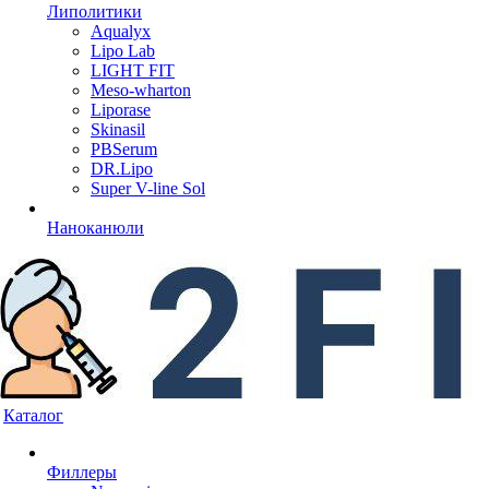
Липолитики
Aqualyx
Lipo Lab
LIGHT FIT
Meso-wharton
Liporase
Skinasil
PBSerum
DR.Lipo
Super V-line Sol
Наноканюли
Каталог
Филлеры