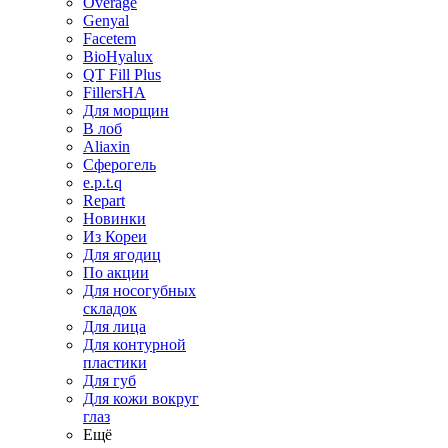
Overage
Genyal
Facetem
BioHyalux
QT Fill Plus
FillersHA
Для морщин
В лоб
Aliaxin
Сферогель
e.p.t.q
Repart
Новинки
Из Кореи
Для ягодиц
По акции
Для носогубных
складок
Для лица
Для контурной
пластики
Для губ
Для кожи вокруг
глаз
Ещё