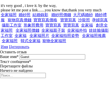
it's very good , i love it. by the way,
please let me post a link.......you know that,thank you very much
全家福照
婚紗照
結婚錄影
婚紗照價錢
大尺碼婚紗
婚紗禮
服
寵物寫真價錢
寶寶寫真價格
寶寶寫真
沙龍照
孕婦寫真
攝影工作室
形象照費用
寶寶寫真
寶寶寫真
全家福
創意全
家福照
全家福照價錢
全家福親子裝
全家福外拍
娃娃臉攝影
工作室
全家福
全家福照片
全家福拍照姿勢
全家福照推薦
全家福照
韓式全家福
寵物全家福照
Имя
Цитировать
Оставить отзыв
Ваше имя
*
Текст сообщения
*
Перетащите файлы
Ничего не найдено