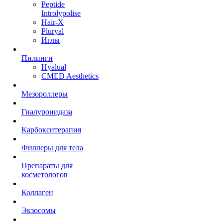
Peptide
Introlypolise
Hair-X
Pluryal
Иглы
Пилинги
Hyalual
CMED Aesthetics
Мезороллеры
Гиалуронидаза
Карбокситерапия
Филлеры для тела
Препараты для
косметологов
Коллаген
Экзосомы