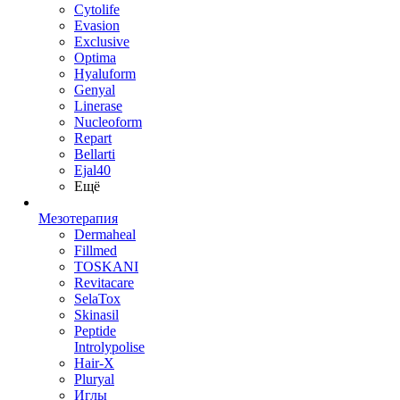
Cytolife
Evasion
Exclusive
Optima
Hyaluform
Genyal
Linerase
Nucleoform
Repart
Bellarti
Ejal40
Ещё
Мезотерапия
Dermaheal
Fillmed
TOSKANI
Revitacare
SelaTox
Skinasil
Peptide
Introlypolise
Hair-X
Pluryal
Иглы