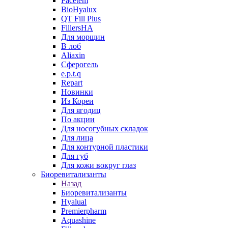
Facetem
BioHyalux
QT Fill Plus
FillersHA
Для морщин
В лоб
Aliaxin
Сферогель
e.p.t.q
Repart
Новинки
Из Кореи
Для ягодиц
По акции
Для носогубных складок
Для лица
Для контурной пластики
Для губ
Для кожи вокруг глаз
Биоревитализанты
Назад
Биоревитализанты
Hyalual
Premierpharm
Aquashine