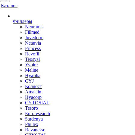
Каталог
Филлеры
Neuramis
Fillmed
Juvederm
Neauvia
Princess
Revofil
Teosyal
Yvoire
Meline
Hyafilia
CYJ
Коллост
Amalain
Hyacorp
CYTOSIAL
Tesoro
Euroresearch
Sardenya
Phillex
Revanesse