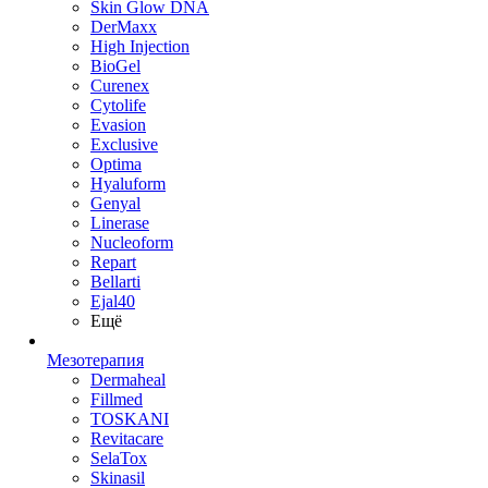
Skin Glow DNA
DerMaxx
High Injection
BioGel
Curenex
Cytolife
Evasion
Exclusive
Optima
Hyaluform
Genyal
Linerase
Nucleoform
Repart
Bellarti
Ejal40
Ещё
Мезотерапия
Dermaheal
Fillmed
TOSKANI
Revitacare
SelaTox
Skinasil