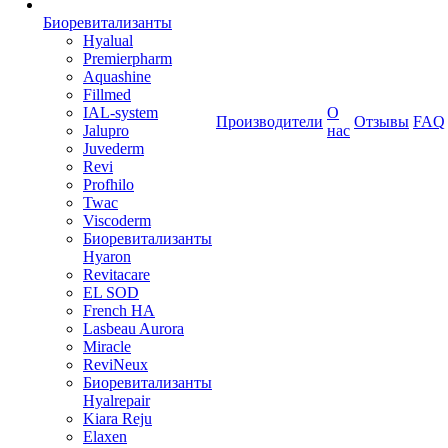
Биоревитализанты
Hyalual
Premierpharm
Aquashine
Fillmed
IAL-system
О
Производители
Отзывы
FAQ
Jalupro
нас
Juvederm
Revi
Profhilo
Twac
Viscoderm
Биоревитализанты
Hyaron
Revitacare
EL SOD
French HA
Lasbeau Aurora
Miracle
ReviNeux
Биоревитализанты
Hyalrepair
Kiara Reju
Elaxen