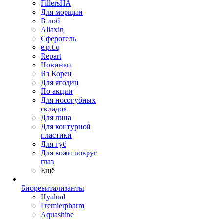
FillersHA
Для морщин
В лоб
Aliaxin
Сферогель
e.p.t.q
Repart
Новинки
Из Кореи
Для ягодиц
По акции
Для носогубных
складок
Для лица
Для контурной
пластики
Для губ
Для кожи вокруг
глаз
Ещё
Биоревитализанты
Hyalual
Premierpharm
Aquashine