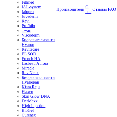
Fillmed
IAL-system
О
Производители
Отзывы
FAQ
Jalupro
нас
Juvederm
Revi
Profhilo
Twac
Viscoderm
Биоревитализанты
Hyaron
Revitacare
EL SOD
French HA
Lasbeau Aurora
Miracle
ReviNeux
Биоревитализанты
Hyalrepair
Kiara Reju
Elaxen
Skin Glow DNA
DerMaxx
High Injection
BioGel
Curenex