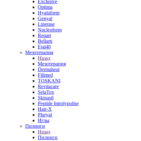
Exclusive
Optima
Hyaluform
Genyal
Linerase
Nucleoform
Repart
Bellarti
Ejal40
Мезотерапия
Назад
Мезотерапия
Dermaheal
Fillmed
TOSKANI
Revitacare
SelaTox
Skinasil
Peptide Introlypolise
Hair-X
Pluryal
Иглы
Пилинги
Назад
Пилинги