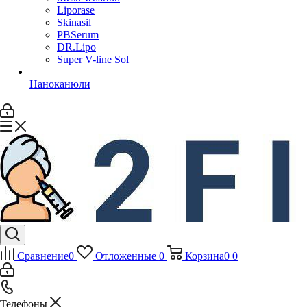
Liporase
Skinasil
PBSerum
DR.Lipo
Super V-line Sol
Наноканюли
Сравнение
0
Отложенные
0
Корзина
0
0
Телефоны