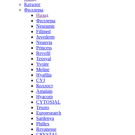
Каталог
Филлеры
Назад
Филлеры
Neuramis
Fillmed
Juvederm
Neauvia
Princess
Revofil
Teosyal
Yvoire
Meline
Hyafilia
CYJ
Коллост
Amalain
Hyacorp
CYTOSIAL
Tesoro
Euroresearch
Sardenya
Phillex
Revanesse
CRYSTAL