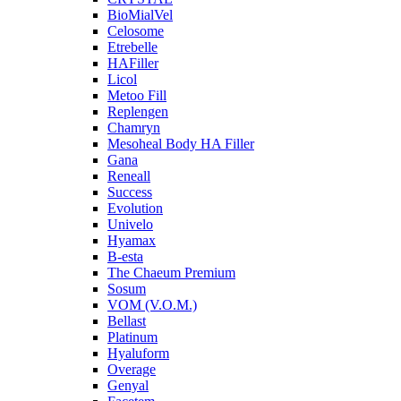
BioMialVel
Celosome
Etrebelle
HAFiller
Licol
Metoo Fill
Replengen
Chamryn
Mesoheal Body HA Filler
Gana
Reneall
Success
Evolution
Univelo
Hyamax
B-esta
The Chaeum Premium
Sosum
VOM (V.O.M.)
Bellast
Platinum
Hyaluform
Overage
Genyal