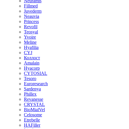
Neuramis
Fillmed
Juvederm
Neauvia
Princess
Revofil
Teosyal
Yvoire
Meline
Hyafilia
CYJ
Коллост
Amalain
Hyacorp
CYTOSIAL
Tesoro
Euroresearch
Sardenya
Phillex
Revanesse
CRYSTAL
BioMialVel
Celosome
Etrebelle
HAFiller