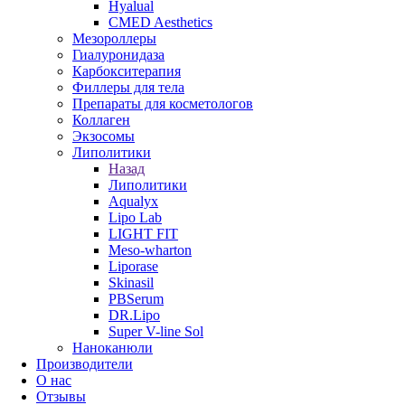
Hyalual
CMED Aesthetics
Мезороллеры
Гиалуронидаза
Карбокситерапия
Филлеры для тела
Препараты для косметологов
Коллаген
Экзосомы
Липолитики
Назад
Липолитики
Aqualyx
Lipo Lab
LIGHT FIT
Meso-wharton
Liporase
Skinasil
PBSerum
DR.Lipo
Super V-line Sol
Наноканюли
Производители
О нас
Отзывы