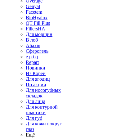
Overage
Genyal
Facetem
BioHyalux
QT Fill Plus
FillersHA
Для морщин
В лоб
Aliaxin
Сферогель
e.p.t.q
Repart
Новинки
Из Кореи
Для ягодиц
По акции
Для носогубных
складок
Для лица
Для контурной
пластики
Для губ
Для кожи вокруг
глаз
Ещё