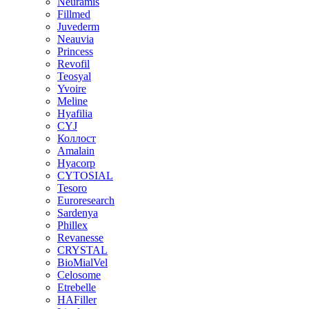
Neuramis
Fillmed
Juvederm
Neauvia
Princess
Revofil
Teosyal
Yvoire
Meline
Hyafilia
CYJ
Коллост
Amalain
Hyacorp
CYTOSIAL
Tesoro
Euroresearch
Sardenya
Phillex
Revanesse
CRYSTAL
BioMialVel
Celosome
Etrebelle
HAFiller