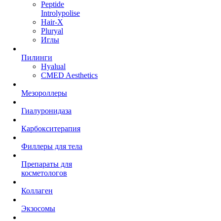
Peptide
Introlypolise
Hair-X
Pluryal
Иглы
Пилинги
Hyalual
CMED Aesthetics
Мезороллеры
Гиалуронидаза
Карбокситерапия
Филлеры для тела
Препараты для
косметологов
Коллаген
Экзосомы