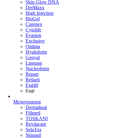
Skin Glow DNA
DerMaxx
High Injection
BioGel
Curenex
Cytolife
Evasion
Exclusive
Optima
Hyaluform
Genyal
Linerase
Nucleoform
Repart
Bellarti
Ejal40
Ещё
Мезотерапия
Dermaheal
Fillmed
TOSKANI
Revitacare
SelaTox
Skinasil