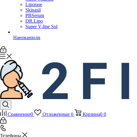
Liporase
Skinasil
PBSerum
DR.Lipo
Super V-line Sol
Наноканюли
Сравнение
0
Отложенные
0
Корзина
0
0
Телефоны