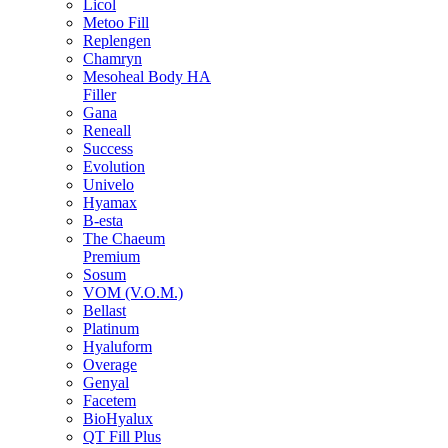
Licol
Metoo Fill
Replengen
Chamryn
Mesoheal Body HA
Filler
Gana
Reneall
Success
Evolution
Univelo
Hyamax
B-esta
The Chaeum
Premium
Sosum
VOM (V.O.M.)
Bellast
Platinum
Hyaluform
Overage
Genyal
Facetem
BioHyalux
QT Fill Plus