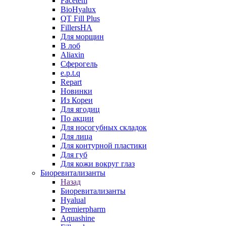
Facetem
BioHyalux
QT Fill Plus
FillersHA
Для морщин
В лоб
Aliaxin
Сферогель
e.p.t.q
Repart
Новинки
Из Кореи
Для ягодиц
По акции
Для носогубных складок
Для лица
Для контурной пластики
Для губ
Для кожи вокруг глаз
Биоревитализанты
Назад
Биоревитализанты
Hyalual
Premierpharm
Aquashine