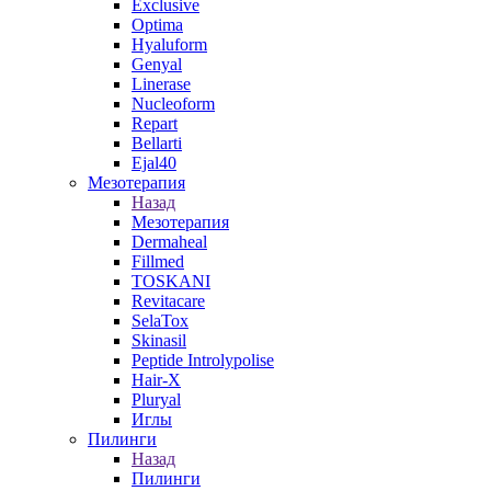
Exclusive
Optima
Hyaluform
Genyal
Linerase
Nucleoform
Repart
Bellarti
Ejal40
Мезотерапия
Назад
Мезотерапия
Dermaheal
Fillmed
TOSKANI
Revitacare
SelaTox
Skinasil
Peptide Introlypolise
Hair-X
Pluryal
Иглы
Пилинги
Назад
Пилинги