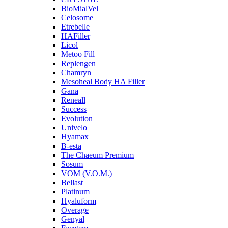
BioMialVel
Celosome
Etrebelle
HAFiller
Licol
Metoo Fill
Replengen
Chamryn
Mesoheal Body HA Filler
Gana
Reneall
Success
Evolution
Univelo
Hyamax
B-esta
The Chaeum Premium
Sosum
VOM (V.O.M.)
Bellast
Platinum
Hyaluform
Overage
Genyal