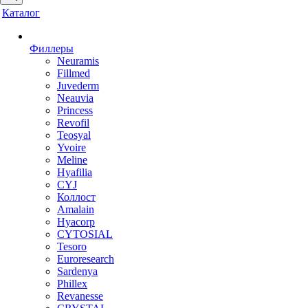
Каталог
Филлеры
Neuramis
Fillmed
Juvederm
Neauvia
Princess
Revofil
Teosyal
Yvoire
Meline
Hyafilia
CYJ
Коллост
Amalain
Hyacorp
CYTOSIAL
Tesoro
Euroresearch
Sardenya
Phillex
Revanesse