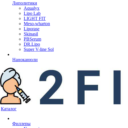
Липолитики
Aqualyx
Lipo Lab
LIGHT FIT
Meso-wharton
Liporase
Skinasil
PBSerum
DR.Lipo
Super V-line Sol
Наноканюли
Каталог
Филлеры