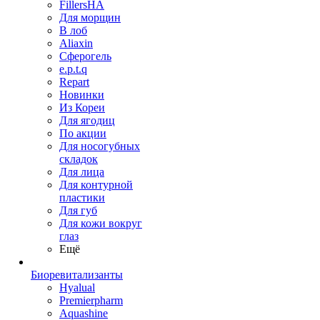
FillersHA
Для морщин
В лоб
Aliaxin
Сферогель
e.p.t.q
Repart
Новинки
Из Кореи
Для ягодиц
По акции
Для носогубных
складок
Для лица
Для контурной
пластики
Для губ
Для кожи вокруг
глаз
Ещё
Биоревитализанты
Hyalual
Premierpharm
Aquashine