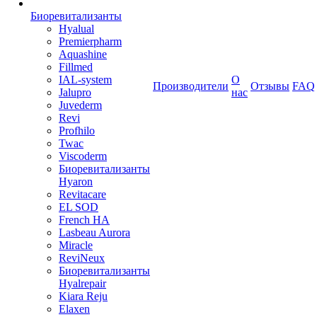
Биоревитализанты
Hyalual
Premierpharm
Aquashine
Fillmed
IAL-system
О
Производители
Отзывы
FAQ
Jalupro
нас
Juvederm
Revi
Profhilo
Twac
Viscoderm
Биоревитализанты
Hyaron
Revitacare
EL SOD
French HA
Lasbeau Aurora
Miracle
ReviNeux
Биоревитализанты
Hyalrepair
Kiara Reju
Elaxen