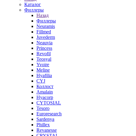
Каталог
Филлеры
Назад
Филлеры
Neuramis
Fillmed
Juvederm
Neauvia
Princess
Revofil
Teosyal
Yvoire
Meline
Hyafilia
CYJ
Коллост
Amalain
Hyacorp
CYTOSIAL
Tesoro
Euroresearch
Sardenya
Phillex
Revanesse
CRYSTAL