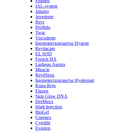
Fillmed
IAL-system
Jalupro
Juvederm
Revi
Profhilo
Twac
Viscoderm
Биоревитализанты Hyaron
Revitacare
EL SOD
French HA
Lasbeau Aurora
Miracle
ReviNeux
Биоревитализанты Hyalrepair
Kiara Reju
Elaxen
Skin Glow DNA
DerMaxx
High Injection
BioGel
Curenex
Cytolife
Evasion