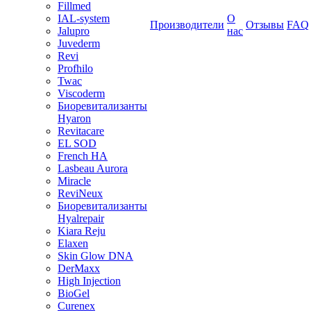
Fillmed
IAL-system
О
Производители
Отзывы
FAQ
Jalupro
нас
Juvederm
Revi
Profhilo
Twac
Viscoderm
Биоревитализанты
Hyaron
Revitacare
EL SOD
French HA
Lasbeau Aurora
Miracle
ReviNeux
Биоревитализанты
Hyalrepair
Kiara Reju
Elaxen
Skin Glow DNA
DerMaxx
High Injection
BioGel
Curenex