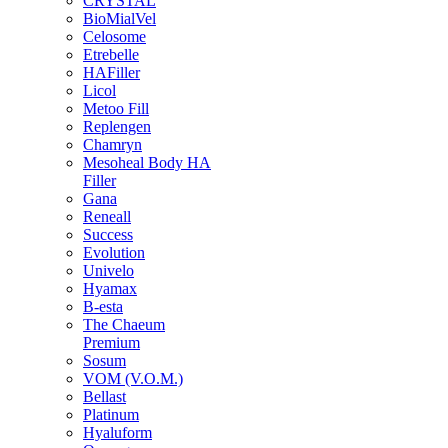
CRYSTAL
BioMialVel
Celosome
Etrebelle
HAFiller
Licol
Metoo Fill
Replengen
Chamryn
Mesoheal Body HA
Filler
Gana
Reneall
Success
Evolution
Univelo
Hyamax
B-esta
The Chaeum
Premium
Sosum
VOM (V.O.M.)
Bellast
Platinum
Hyaluform