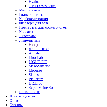
Hyalual
CMED Aesthetics
Мезороллеры
Гиалуронидаза
Карбокситерапия
Филлеры для тела
Препараты для косметологов
Коллаген
Экзосомы
Липолитики
Назад
Липолитики
Aqualyx
Lipo Lab
LIGHT FIT
Meso-wharton
Liporase
Skinasil
PBSerum
DR.Lipo
Super V-line Sol
Наноканюли
Производители
О нас
Отзывы