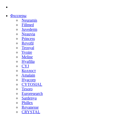
Филлеры
Neuramis
Fillmed
Juvederm
Neauvia
Princess
Revofil
Teosyal
Yvoire
Meline
Hyafilia
CYJ
Коллост
Amalain
Hyacorp
CYTOSIAL
Tesoro
Euroresearch
Sardenya
Phillex
Revanesse
CRYSTAL