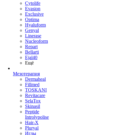
Cytolife
Evasion
Exclusive
Optima
Hyaluform
Genyal
Linerase
Nucleoform
Repart
Bellarti
Ejal40
Ещё
Мезотерапия
Dermaheal
Fillmed
TOSKANI
Revitacare
SelaTox
Skinasil
Peptide
Introlypolise
Hair-X
Pluryal
Иглы